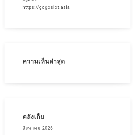
https://gogoslot.asia
ความเห็นล่าสุด
คลังเก็บ
สิงหาคม 2026