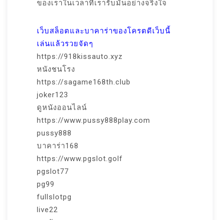
ของเราในเวลาที่เรารับมันอย่างจริงใจ
เว็บสล็อตและบาคาร่าของโครตดีเว็บนี้
เล่นแล้วรวยจัดๆ
https://918kissauto.xyz
หนังชนโรง
https://sagame168th.club
joker123
ดูหนังออนไลน์
https://www.pussy888play.com
pussy888
บาคาร่า168
https://www.pgslot.golf
pgslot77
pg99
fullslotpg
live22