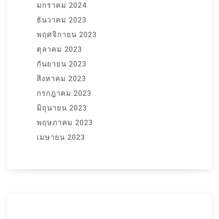
มกราคม 2024
ธันวาคม 2023
พฤศจิกายน 2023
ตุลาคม 2023
กันยายน 2023
สิงหาคม 2023
กรกฎาคม 2023
มิถุนายน 2023
พฤษภาคม 2023
เมษายน 2023