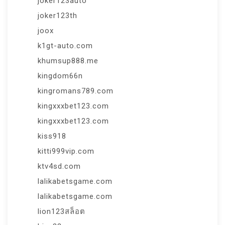
joker123auto
joker123th
joox
k1gt-auto.com
khumsup888.me
kingdom66n
kingromans789.com
kingxxxbet123.com
kingxxxbet123.com
kiss918
kitti999vip.com
ktv4sd.com
lalikabetsgame.com
lalikabetsgame.com
lion123สล็อต