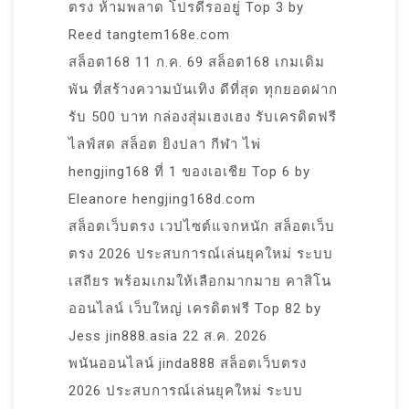
ตรง ห้ามพลาด โปรดีรออยู่ Top 3 by
Reed tangtem168e.com
สล็อต168 11 ก.ค. 69 สล็อต168 เกมเดิม
พัน ที่สร้างความบันเทิง ดีที่สุด ทุกยอดฝาก
รับ 500 บาท กล่องสุ่มเฮงเฮง รับเครดิตฟรี
ไลฟ์สด สล็อต ยิงปลา กีฬา ไพ่
hengjing168 ที่ 1 ของเอเชีย Top 6 by
Eleanore hengjing168d.com
สล็อตเว็บตรง เวปไซต์แจกหนัก สล็อตเว็บ
ตรง 2026 ประสบการณ์เล่นยุคใหม่ ระบบ
เสถียร พร้อมเกมให้เลือกมากมาย คาสิโน
ออนไลน์ เว็บใหญ่ เครดิตฟรี Top 82 by
Jess jin888.asia 22 ส.ค. 2026
พนันออนไลน์ jinda888 สล็อตเว็บตรง
2026 ประสบการณ์เล่นยุคใหม่ ระบบ