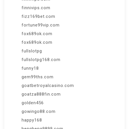
finnivips.com
fizz169bet.com
fortune99vip.com
fox689ok.com
fox689ok.com
fullslotpg
fullslotpg168.com
funny18
gem99ths.com
goatbetroyalcasino.com
goatza888fin.com
golden456
gowingo88.com
happy168
hengheng9899.com