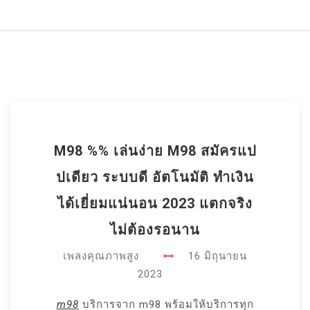
M98 %% เล่นง่าย M98 สมัครแป
ปเดียว ระบบดี อัตโนมัติ ทำเงิน
ได้เยี่ยมแน่นอน 2023 แตกจริง
ไม่ต้องรอนาน
เพลงคุณภาพสูง
16 มิถุนายน
2023
m98
บริการจาก m98 พร้อมให้บริการทุก