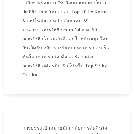
เสถียร พร้อมเกมให้เลือกมากมาย เว็บแม่
Jin888.asia ใหม่ล่าสุด Top 90 by Katrin
6 เวปไซต์แจกหนัก สิงหาคม 69
บาคาร่า sexy168c.com 14 ก.ค. 69
sexy168 เว็บไพ่สดที่ตอบโจทย์คนยุคใหม่
วันเกิดรับ 500 รองรับทุกธนาคาร ถอนเร็ว
ทันใจ บาคาร่าสด ดีลเลอร์สาวสวย
sexy168 สมัครปุ๊บ รับโปรปั๊บ Top 97 by
Gordon
การบรรลุเป้าหมายมักมากับการตัดสินใจ