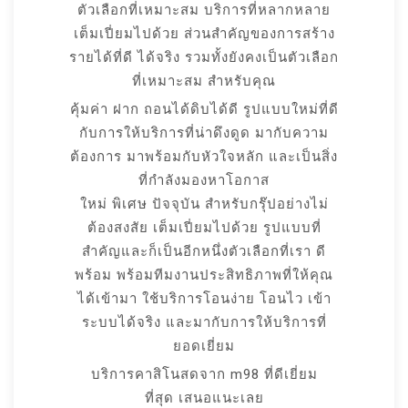
ตัวเลือกที่เหมาะสม บริการที่หลากหลาย
เต็มเปี่ยมไปด้วย ส่วนสำคัญของการสร้าง
รายได้ที่ดี ได้จริง รวมทั้งยังคงเป็นตัวเลือก
ที่เหมาะสม สำหรับคุณ
คุ้มค่า ฝาก ถอนได้ดิบได้ดี รูปแบบใหม่ที่ดี
กับการให้บริการที่น่าดึงดูด มากับความ
ต้องการ มาพร้อมกับหัวใจหลัก และเป็นสิ่ง
ที่กำลังมองหาโอกาส
ใหม่ พิเศษ ปัจจุบัน สำหรับกรุ๊ปอย่างไม่
ต้องสงสัย เต็มเปี่ยมไปด้วย รูปแบบที่
สำคัญและก็เป็นอีกหนึ่งตัวเลือกที่เรา ดี
พร้อม พร้อมทีมงานประสิทธิภาพที่ให้คุณ
ได้เข้ามา ใช้บริการโอนง่าย โอนไว เข้า
ระบบได้จริง และมากับการให้บริการที่
ยอดเยี่ยม
บริการคาสิโนสดจาก m98 ที่ดีเยี่ยม
ที่สุด เสนอแนะเลย