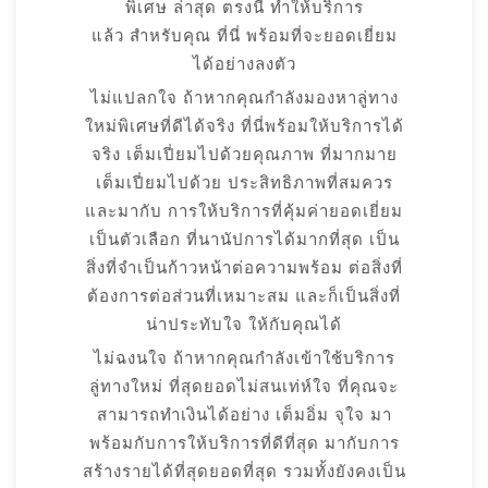
พิเศษ ล่าสุด ตรงนี้ ทำให้บริการ
แล้ว สำหรับคุณ ที่นี่ พร้อมที่จะยอดเยี่ยม
ได้อย่างลงตัว
ไม่แปลกใจ ถ้าหากคุณกำลังมองหาลู่ทาง
ใหม่พิเศษที่ดีได้จริง ที่นี่พร้อมให้บริการได้
จริง เต็มเปี่ยมไปด้วยคุณภาพ ที่มากมาย
เต็มเปี่ยมไปด้วย ประสิทธิภาพที่สมควร
และมากับ การให้บริการที่คุ้มค่ายอดเยี่ยม
เป็นตัวเลือก ที่นานัปการได้มากที่สุด เป็น
สิ่งที่จำเป็นก้าวหน้าต่อความพร้อม ต่อสิ่งที่
ต้องการต่อส่วนที่เหมาะสม และก็เป็นสิ่งที่
น่าประทับใจ ให้กับคุณได้
ไม่ฉงนใจ ถ้าหากคุณกำลังเข้าใช้บริการ
ลู่ทางใหม่ ที่สุดยอดไม่สนเท่ห์ใจ ที่คุณจะ
สามารถทำเงินได้อย่าง เต็มอิ่ม จุใจ มา
พร้อมกับการให้บริการที่ดีที่สุด มากับการ
สร้างรายได้ที่สุดยอดที่สุด รวมทั้งยังคงเป็น