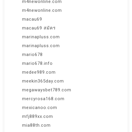
m4newonline.com
m4newonline.com
macau69
macau69 สมัคร
marinapluss.com
marinapluss.com
mario678
mario678.info
medee989.com
meekin365day.com
megawaysbet789.com
mercyrosa168.com
mexicanoo.com
mfj889xx.com
mia88th.com