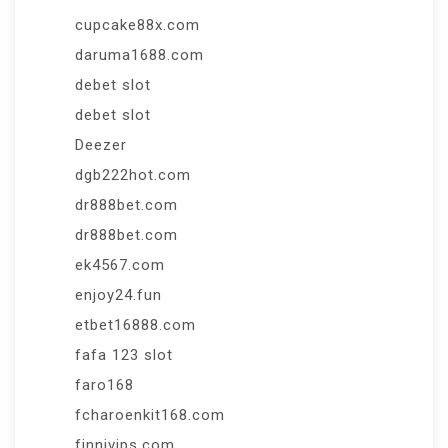
cupcake88x.com
daruma1688.com
debet slot
debet slot
Deezer
dgb222hot.com
dr888bet.com
dr888bet.com
ek4567.com
enjoy24.fun
etbet16888.com
fafa 123 slot
faro168
fcharoenkit168.com
finnivips.com