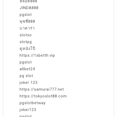
สล็อต888
JINDA888
pgslot
พุซซี่888
บาคาร่า
slotxo
slotpg
ดูหนังโป๊
https://1xbetth.vip
pgslot
allbet24
pg slot
joker 123
https://samurai777.net
https://tokyoslot88.com
pgslotbetway
joker123
pgslot