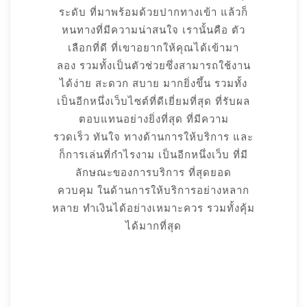
ระดับ ที่มาพร้อมด้วยปากทางเข้า แล้วก็
หนทางที่มีความน่าสนใจ เรานั้นคือ ตัว
เลือกที่ดี ที่เขาอยากให้คุณได้เข้ามา
ลอง รวมทั้งเป็นตัวช่วยซึ่งสามารถใช้งาน
ได้ง่าย สะดวก สบาย มากยิ่งขึ้น รวมทั้ง
เป็นอีกหนึ่งเว็บไซต์ที่ดีเยี่ยมที่สุด ที่รับผล
ตอบแทนอย่างยิ่งที่สุด ที่มีความ
รวดเร็ว ทันใจ ทางด้านการให้บริการ และ
ก็การเล่นที่กำไรงาม เป็นอีกหนึ่งเว็บ ที่มี
ลักษณะของการบริการ ที่สุดยอด
ควบคุม ในด้านการให้บริการอย่างหลาก
หลาย ทำเงินได้อย่างเหมาะควร รวมทั้งคุ้ม
ได้มากที่สุด