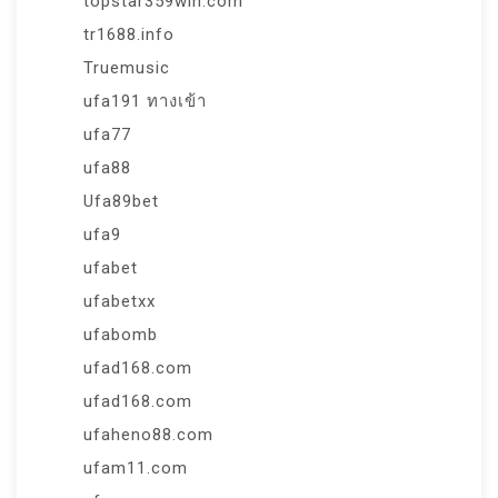
topstar359win.com
tr1688.info
Truemusic
ufa191 ทางเข้า
ufa77
ufa88
Ufa89bet
ufa9
ufabet
ufabetxx
ufabomb
ufad168.com
ufad168.com
ufaheno88.com
ufam11.com