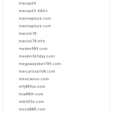
macau69
macau69 สมัคร
marinapluss.com
marinapluss.com
mario678
mario678.info
medee989.com
meekin365day.com
megawaysbet789.com
mercyrosa168.com
mexicanoo.com
mfj889xx.com
mia88th.com
mib555s.com
moza888.com