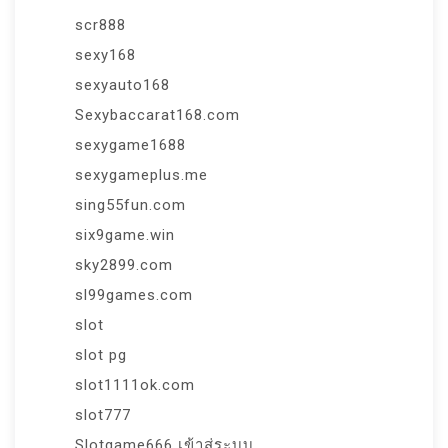
scr888
sexy168
sexyauto168
Sexybaccarat168.com
sexygame1688
sexygameplus.me
sing55fun.com
six9game.win
sky2899.com
sl99games.com
slot
slot pg
slot1111ok.com
slot777
Slotgame666 เข้าสู่ระบบ