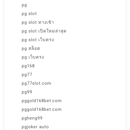
pg
pg slot
pg slot ทางเข้า
pg slot เปิดใหม่ล่าสุด
pg slot เว็บตรง
pg สล็อต
pg เว็บตรง
pg168
pg77
pg77slot.com
pg99
pggold168bet.com
pggold168bet.com
pgheng99
pgjoker auto