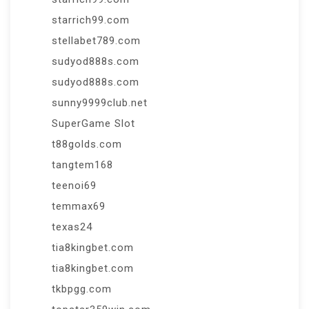
starrich99.com
stellabet789.com
sudyod888s.com
sudyod888s.com
sunny9999club.net
SuperGame Slot
t88golds.com
tangtem168
teenoi69
temmax69
texas24
tia8kingbet.com
tia8kingbet.com
tkbpgg.com