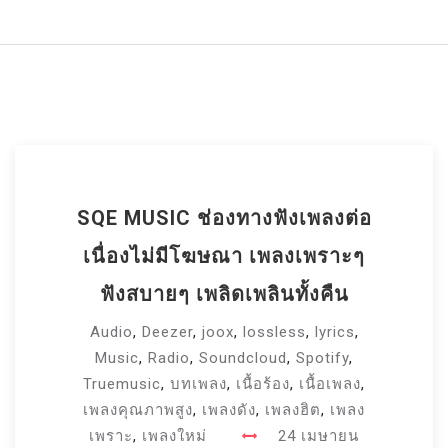
SQE MUSIC ช่องทางฟังเพลงต่อ
เนื่องไม่มีโฆษณา เพลงเพราะๆ
ฟังสบายๆ เพลิดเพลินทั้งคืน
Audio
,
Deezer
,
joox
,
lossless
,
lyrics
,
Music
,
Radio
,
Soundcloud
,
Spotify
,
Truemusic
,
บทเพลง
,
เนื้อร้อง
,
เนื้อเพลง
,
เพลงคุณภาพสูง
,
เพลงดัง
,
เพลงฮิต
,
เพลง
เพราะ
,
เพลงใหม่
24 เมษายน