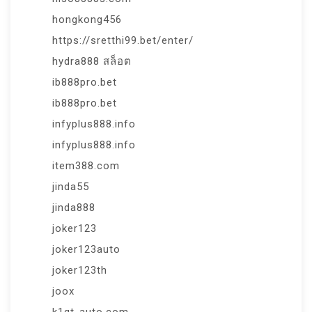
hongkong456
https://sretthi99.bet/enter/
hydra888 สล็อต
ib888pro.bet
ib888pro.bet
infyplus888.info
infyplus888.info
item388.com
jinda55
jinda888
joker123
joker123auto
joker123th
joox
k1gt-auto.com