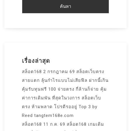
เรื่องล่าสุด
สล็อต168 2 กรกฎาคม 69 สล็อตเว็บตรง
สายแตก ลุ้นกำไรแบบไม่เสียฟีล ฝากนี้เกิน
คุ้มรับทุนฟรี 100 จ่ายตรง กี่ล้านก็จ่าย คุ้ม
ค่าการเดิมพัน ที่สุดในวงการ สล็อตเว็บ
ตรง ห้ามพลาด โปรดีรออยู่ Top 3 by
Reed tangtem168e.com
สล็อต168 11 ก.ค. 69 สล็อต168 เกมเดิม