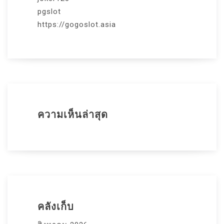
pgslot
https://gogoslot.asia
ความเห็นล่าสุด
คลังเก็บ