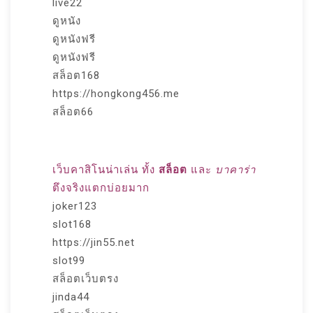
live22
ดูหนัง
ดูหนังฟรี
ดูหนังฟรี
สล็อต168
https://hongkong456.me
สล็อต66
เว็บคาสิโนน่าเล่น ทั้ง
สล็อต
และ
บาคาร่า
ตึงจริงแตกบ่อยมาก
joker123
slot168
https://jin55.net
slot99
สล็อตเว็บตรง
jinda44