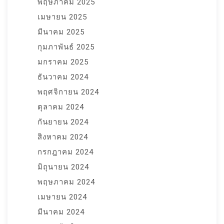
พฤษภาคม 2025
เมษายน 2025
มีนาคม 2025
กุมภาพันธ์ 2025
มกราคม 2025
ธันวาคม 2024
พฤศจิกายน 2024
ตุลาคม 2024
กันยายน 2024
สิงหาคม 2024
กรกฎาคม 2024
มิถุนายน 2024
พฤษภาคม 2024
เมษายน 2024
มีนาคม 2024