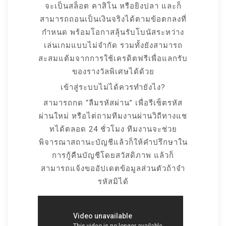
จะเป็นสล็อต คาสิโน หรือยิงปลา และก็
สามารถถอนเป็นเงินจริงได้ตามข้อตกลงที่
กำหนด พร้อมโอกาสลุ้นรับโบนัสระหว่าง
เล่นเกมแบบไม่จำกัด รวมทั้งยังสามารถ
สะสมแต้มจากการใช้เครดิตฟรีเพื่อแลกรับ
ของรางวัลพิเศษได้ด้วย
เข้าสู่ระบบไม่ได้ควรทำยังไง?
สามารถกด “ลืมรหัสผ่าน” เพื่อรีเซ็ตรหัส
ผ่านใหม่ หรือไต่ถามทีมงานผ่านวิถีทางแช
ทได้ตลอด 24 ชั่วโมง ทีมงานจะช่วย
พิจารณาสถานะบัญชีแล้วก็ให้คำปรึกษาใน
การกู้คืนบัญชีโดยสวัสดิภาพ แล้วก็
สามารถแจ้งขออัปเดตข้อมูลส่วนตัวถ้าจำ
รหัสมิได้