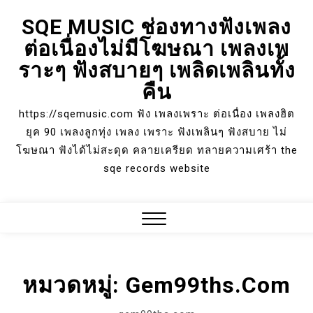
Skip
SQE MUSIC ช่องทางฟังเพลง
to
ต่อเนื่องไม่มีโฆษณา เพลงเพ
content
ราะๆ ฟังสบายๆ เพลิดเพลินทั้ง
คืน
https://sqemusic.com ฟัง เพลงเพราะ ต่อเนื่อง เพลงฮิต
ยุค 90 เพลงลูกทุ่ง เพลง เพราะ ฟังเพลินๆ ฟังสบาย ไม่
โฆษณา ฟังได้ไม่สะดุด คลายเครียด ทลายความเศร้า the
sqe records website
Close
Menu
หมวดหมู่:
Gem99ths.com