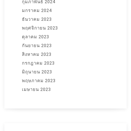
กุมภาพันธ์ 2024
มกราคม 2024
ธันวาคม 2023
พฤศจิกายน 2023
ตุลาคม 2023
กันยายน 2023
สิงหาคม 2023
กรกฎาคม 2023
มิถุนายน 2023
พฤษภาคม 2023
เมษายน 2023