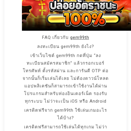
FAQ เกี่ยวกับ
gem99th
ลงทะเบียน gem99th ยังไง?
เข้าเว็บไซต์ gem99th กดที่ปุ่ม “ลง
ทะเบียนสมัครสมาชิก” แล้วกรอกเบอร์
โทรศัพท์ ตั้งรหัสผ่าน และการันตี OTP ต่อ
จากนั้นก็เริ่มเล่นได้เลย ไม่ต้องดาวน์โหลด
แอปพลิเคชันก็สามารถเข้าใช้งานได้ผ่าน
โปรแกรมสำหรับท่องอินเตอร์เน็ต รองรับ
ทุกระบบ ไม่ว่าจะเป็น iOS หรือ Android
เครดิตฟรีจาก gem99th ใช้เล่นเกมอะไร
ได้บ้าง?
เครดิตฟรีสามารถใช้เล่นได้ทุกเกม ไม่ว่า