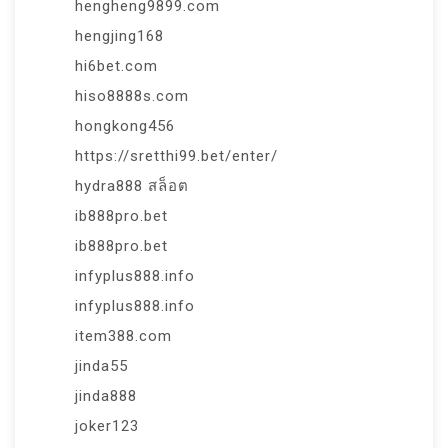
hengheng9899.com
hengjing168
hi6bet.com
hiso8888s.com
hongkong456
https://sretthi99.bet/enter/
hydra888 สล็อต
ib888pro.bet
ib888pro.bet
infyplus888.info
infyplus888.info
item388.com
jinda55
jinda888
joker123