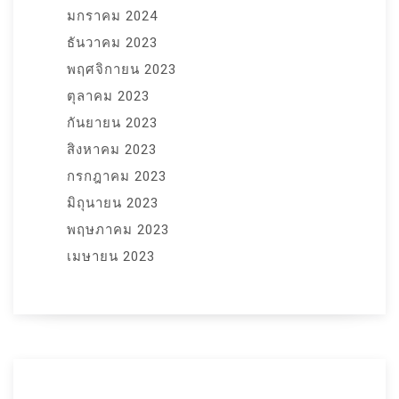
มกราคม 2024
ธันวาคม 2023
พฤศจิกายน 2023
ตุลาคม 2023
กันยายน 2023
สิงหาคม 2023
กรกฎาคม 2023
มิถุนายน 2023
พฤษภาคม 2023
เมษายน 2023