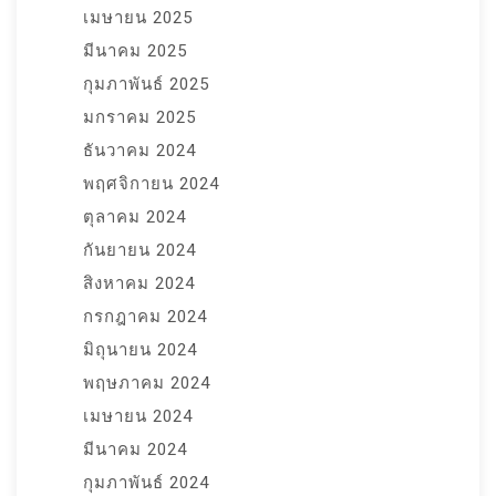
เมษายน 2025
มีนาคม 2025
กุมภาพันธ์ 2025
มกราคม 2025
ธันวาคม 2024
พฤศจิกายน 2024
ตุลาคม 2024
กันยายน 2024
สิงหาคม 2024
กรกฎาคม 2024
มิถุนายน 2024
พฤษภาคม 2024
เมษายน 2024
มีนาคม 2024
กุมภาพันธ์ 2024