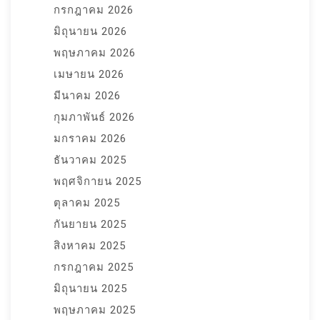
กรกฎาคม 2026
มิถุนายน 2026
พฤษภาคม 2026
เมษายน 2026
มีนาคม 2026
กุมภาพันธ์ 2026
มกราคม 2026
ธันวาคม 2025
พฤศจิกายน 2025
ตุลาคม 2025
กันยายน 2025
สิงหาคม 2025
กรกฎาคม 2025
มิถุนายน 2025
พฤษภาคม 2025