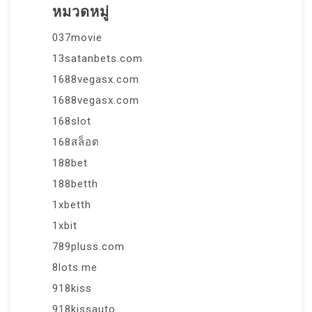
หมวดหมู่
037movie
13satanbets.com
1688vegasx.com
1688vegasx.com
168slot
168สล็อต
188bet
188betth
1xbetth
1xbit
789pluss.com
8lots.me
918kiss
918kissauto