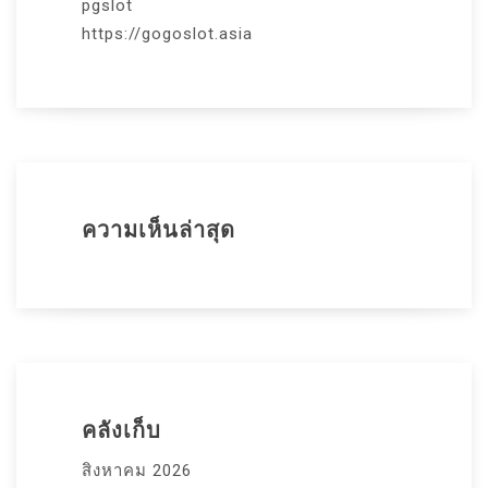
pgslot
https://gogoslot.asia
ความเห็นล่าสุด
คลังเก็บ
สิงหาคม 2026