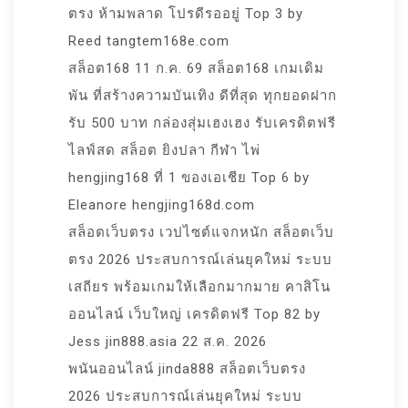
ตรง ห้ามพลาด โปรดีรออยู่ Top 3 by
Reed tangtem168e.com
สล็อต168 11 ก.ค. 69 สล็อต168 เกมเดิม
พัน ที่สร้างความบันเทิง ดีที่สุด ทุกยอดฝาก
รับ 500 บาท กล่องสุ่มเฮงเฮง รับเครดิตฟรี
ไลฟ์สด สล็อต ยิงปลา กีฬา ไพ่
hengjing168 ที่ 1 ของเอเชีย Top 6 by
Eleanore hengjing168d.com
สล็อตเว็บตรง เวปไซต์แจกหนัก สล็อตเว็บ
ตรง 2026 ประสบการณ์เล่นยุคใหม่ ระบบ
เสถียร พร้อมเกมให้เลือกมากมาย คาสิโน
ออนไลน์ เว็บใหญ่ เครดิตฟรี Top 82 by
Jess jin888.asia 22 ส.ค. 2026
พนันออนไลน์ jinda888 สล็อตเว็บตรง
2026 ประสบการณ์เล่นยุคใหม่ ระบบ