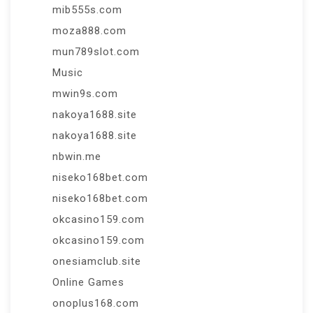
mib555s.com
moza888.com
mun789slot.com
Music
mwin9s.com
nakoya1688.site
nakoya1688.site
nbwin.me
niseko168bet.com
niseko168bet.com
okcasino159.com
okcasino159.com
onesiamclub.site
Online Games
onoplus168.com