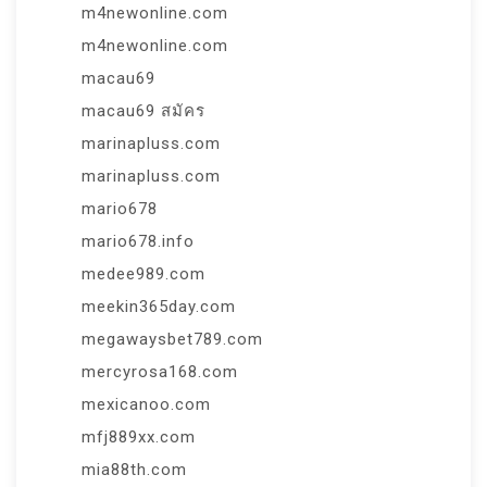
m4newonline.com
m4newonline.com
macau69
macau69 สมัคร
marinapluss.com
marinapluss.com
mario678
mario678.info
medee989.com
meekin365day.com
megawaysbet789.com
mercyrosa168.com
mexicanoo.com
mfj889xx.com
mia88th.com