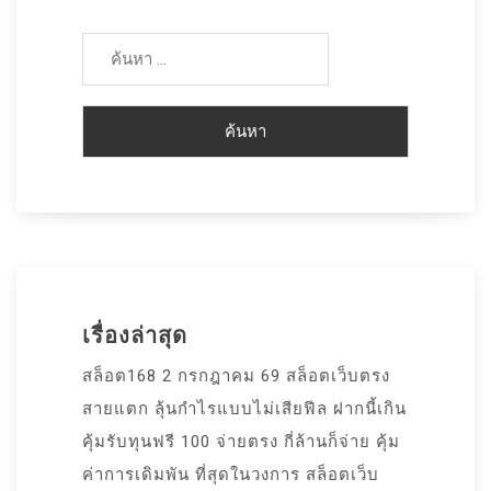
ค้นหา
สำหรับ:
เรื่องล่าสุด
สล็อต168 2 กรกฎาคม 69 สล็อตเว็บตรง
สายแตก ลุ้นกำไรแบบไม่เสียฟีล ฝากนี้เกิน
คุ้มรับทุนฟรี 100 จ่ายตรง กี่ล้านก็จ่าย คุ้ม
ค่าการเดิมพัน ที่สุดในวงการ สล็อตเว็บ