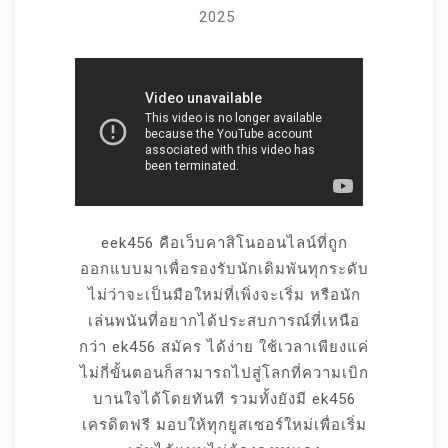
2025
eek456 คือเว็บคาสิโนออนไลน์ที่ถูก
ออกแบบมาเพื่อรองรับนักเดิมพันทุกระดับ
ไม่ว่าจะเป็นมือใหม่ที่เพิ่งจะเริ่ม หรือนัก
เล่นพนันที่อยากได้ประสบการณ์ที่เหนือ
กว่า ek456 สมัคร ได้ง่าย ใช้เวลาเพียงแค่
ไม่กี่ขั้นตอนก็สามารถไปสู่โลกที่ความเบิก
บานใจได้โดยทันที รวมทั้งยังมี ek456
เครดิตฟรี มอบให้ทุกยูสเซอร์ใหม่เพื่อเริ่ม