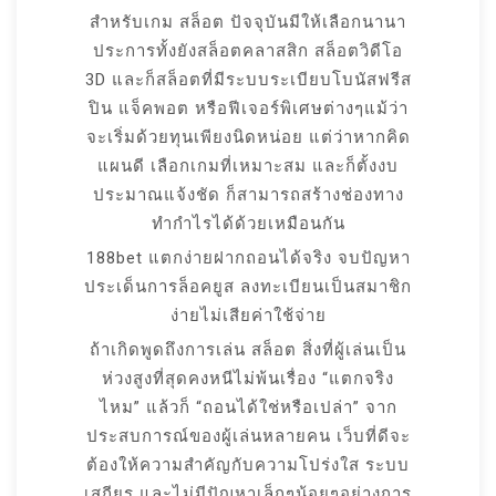
สำหรับเกม สล็อต ปัจจุบันมีให้เลือกนานา
ประการทั้งยังสล็อตคลาสสิก สล็อตวิดีโอ
3D และก็สล็อตที่มีระบบระเบียบโบนัสฟรีส
ปิน แจ็คพอต หรือฟีเจอร์พิเศษต่างๆแม้ว่า
จะเริ่มด้วยทุนเพียงนิดหน่อย แต่ว่าหากคิด
แผนดี เลือกเกมที่เหมาะสม และก็ตั้งงบ
ประมาณแจ้งชัด ก็สามารถสร้างช่องทาง
ทำกำไรได้ด้วยเหมือนกัน
188bet แตกง่ายฝากถอนได้จริง จบปัญหา
ประเด็นการล็อคยูส ลงทะเบียนเป็นสมาชิก
ง่ายไม่เสียค่าใช้จ่าย
ถ้าเกิดพูดถึงการเล่น สล็อต สิ่งที่ผู้เล่นเป็น
ห่วงสูงที่สุดคงหนีไม่พ้นเรื่อง “แตกจริง
ไหม” แล้วก็ “ถอนได้ใช่หรือเปล่า” จาก
ประสบการณ์ของผู้เล่นหลายคน เว็บที่ดีจะ
ต้องให้ความสำคัญกับความโปร่งใส ระบบ
เสถียร และไม่มีปัญหาเล็กๆน้อยๆอย่างการ