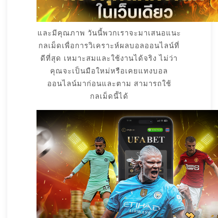
และมีคุณภาพ วันนี้พวกเราจะมาเสนอแนะ
กลเม็ดเพื่อการวิเคราะห์ผลบอลออนไลน์ที่
ดีที่สุด เหมาะสมและใช้งานได้จริง ไม่ว่า
คุณจะเป็นมือใหม่หรือเคยแทงบอล
ออนไลน์มาก่อนและตาม สามารถใช้
กลเม็ดนี้ได้