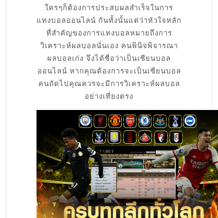
ใครๆก็ต้องการประสบผลสำเร็จในการ
แทงบอลออนไลน์ กันทั้งนั้นแต่ว่าหัวใจหลัก
ที่สำคัญของการแทงบอลหมายถึงการ
วิเคราะห์ผลบอลนั่นเอง คนพินิจพิจารณา
ผลบอลเก่ง จึงได้ชื่อว่าเป็นเซียนบอล
ออนไลน์ หากคุณต้องการจะเป็นเซียนบอล
คนถัดไปคุณควรจะมีการวิเคราะห์ผลบอล
อย่างเที่ยงตรง