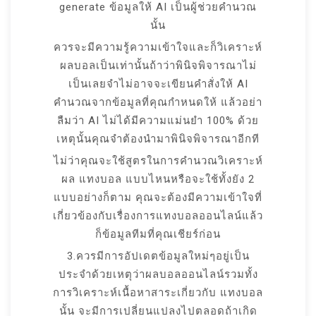
generate ข้อมูลให้ AI เป็นผู้ช่วยคำนวณ
นั้น
ควรจะมีความรู้ความเข้าใจและก็วิเคราะห์
ผลบอลเป็นเท่านั้นถ้าว่าพินิจพิจารณาไม่
เป็นเลยจำไม่อาจจะเขียนคำสั่งให้ AI
คำนวณจากข้อมูลที่คุณกำหนดให้ แล้วอย่า
ลืมว่า AI ไม่ได้มีความแม่นยำ 100% ด้วย
เหตุนั้นคุณจำต้องนำมาพินิจพิจารณาอีกที
ไม่ว่าคุณจะใช้สูตรในการคำนวณวิเคราะห์
ผล แทงบอล แบบไหนหรือจะใช้ทั้งยัง 2
แบบอย่างก็ตาม คุณจะต้องมีความเข้าใจที่
เกี่ยวข้องกับเรื่องการแทงบอลออนไลน์แล้ว
ก็ข้อมูลทีมที่คุณเชียร์ก่อน
3.ควรมีการอัปเดตข้อมูลใหม่ๆอยู่เป็น
ประจำด้วยเหตุว่าผลบอลออนไลน์รวมทั้ง
การวิเคราะห์เนื้อหาสาระเกี่ยวกับ แทงบอล
นั้น จะมีการเปลี่ยนแปลงไปตลอดถ้าเกิด