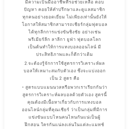
มีความเป็นมืออาชีพที่รอช่วยเหลือ ตอบ
ปัญหา คอยให้คำปรึกษาและดูแลสมาชิก
ทุกคนอย่างยอดเยี่ยม ไม่เพียงเท่านั้นยังให้
โอกาสให้สมาชิกสามารถเชียร์กลุ่มฟุตบอล
ได้ทุกลีกการแข่งขันชิงชัย อย่างเช่น
พรีเมียร์ลีก ลาลีกา ยูฟ่า ฟุตบอลโลก
เป็นต้นทำให้การแทงบอลออนไลน์ มี
ประสิทธิภาพและก็ดีกว่าเดิม
2.จะต้องรู้จักการใช้สูตรการวิเคราะห์ผล
บอลให้เหมาะสมกับตัวเอง ซึ่งจะแบ่งออก
เป็น 2 สูตร คือ
• สูตรแบบแมนนวลหรือพวกเราเรียกกันว่า
สูตรการวิเคราะห์ผลบอลด้วยตัวเอง สูตรนี้
คุณต้องมีเนื้อหาเกี่ยวกับการแทงบอล
ออนไลน์กลุ่มที่คุณเชียร์ ว่าเป็นกลุ่มที่มีการ
แข่งขันแบบไหนคนไหนกันแน่เป็นผู้
ฝึกสอน ใครกันแน่ลงเล่นในแต่ละแมทช์