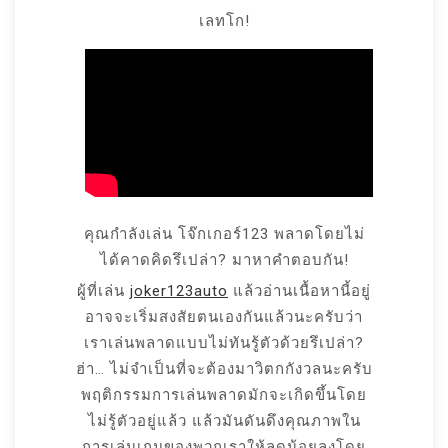
เลทโก!
คุณกำลังเล่น โจ๊กเกอร์123 พลาดโดยไม่
ได้คาดคิดรึเปล่า? มาหาคำตอบกัน!
ผู้ที่เล่น
joker123auto
แล้วอ่านเนื้อหานี้อยู่
อาจจะเริ่มสงสัยตนเองกันแล้วนะครับว่า
เราเล่นพลาดแบบไม่ทันรู้ตัวด้วยรึเปล่า?
ฮ่า… ไม่จำเป็นที่จะต้องมาวิตกกังวลนะครับ
พฤติกรรมการเล่นพลาดมักจะเกิดขึ้นโดย
ไม่รู้ตัวอยู่แล้ว แล้วมันดันดึงคุณภาพใน
การเล่นเกมของพวกเราให้ลดน้อยลงโดย