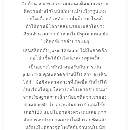
อีกด้าน หากพวกเราเล่นเกมเดิมนานเพราะ
คิดว่าอย่างไรโบนัสก็มาแน่ๆแม้ว่ารูปเกม
จะไม่เอื้อแล้วหลังจากนั้นก็ตาม โน่นก็
ทำให้ท่านมีโอกาสสปินรอบเปล่าในช่วง
เงียบจำนวนมาก ถ้าหากไม่มีทุนมากพอ ยัง
ไงก็ทุกข์ยากลำบากแน่ๆ
เล่นสล็อตกับ joker123auto ไม่มีพลาดอีก
ต่อไป เช็คให้มั่นใจก่อนเล่นทุกครั้ง!
เป็นอย่างไรกันบ้างขอรับกับการเล่น
joker123 คุณพลาดอย่างนี้รึเปล่า? จะเห็น
ได้ว่า ข้อผิดพลาดต่างๆที่เกิดขึ้น มันไม่ได้
เป็นเรื่องใหญ่มโหฬารอะไรเลยครับ มันมา
จากเรื่องฐานรากเล็กๆน้อยๆที่พวกเรามอง
ข้ามด้วยซ้ำ ไม่ว่าจะเป็นการเข้าเกมโจ๊ก
เกอร์123 แบบไม่อ่านจังหวะเกมเลย การ
จัดการงบประมาณแบบไม่มีกรอบชัดแจ้ง
หรือแม้แต่การจุดโฟกัสกับจำนวนโบนัส