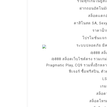
รวมทุกเกมในยูสเ
ฝากถอนอัตโนมัติ
สล็อตแตกง่
คาสิโนสด SA, Sexy,
ราคาน้ำ
โปรโมชั่นแจกจริ
ระบบปลอดภัย มีค
ib888 สล
ib888 สล็อตเว็บไซต์ตรง รวมเกม
Pragmatic Play, CQ9 รวมทั้งอีกหล
ฟีเจอร์ ซื้อฟรีสปิน, ต
LS
เกม
สล็อตว
สล็อตโทรศั