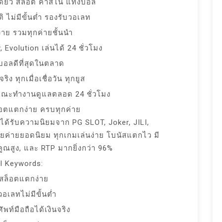
ดียว สล็อต คาสิโน แทงบอล
 ไม่มีขั้นต่ำ รองรับวอเลท
าย รวมทุกค่ายชั้นนำ
 Evolution เล่นได้ 24 ชั่วโมง
บอลดีที่สุดในตลาด
ง ทุกเมื่อเชื่อวัน ทุกยูส
ณะทำงานดูแลตลอด 24 ชั่วโมง
็อตแตกง่าย ครบทุกค่าย
ได้รับความนิยมจาก PG SLOT, Joker, JILI,
ายค่ายยอดนิยม ทุกเกมเล่นง่าย โบนัสแตกไว มี
ัวคูณสูง, และ RTP มากยิ่งกว่า 96%
I Keywords:
สล็อตแตกง่าย
อเลทไม่มีขั้นต่ำ
พท์มือถือได้เงินจริง