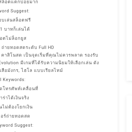
์สล็อตแตกบ่อยมาก
word Suggest:
บเล่นสล็อตฟรี
1 บาทก็เล่นได้
็อตไม่ล็อกยูส
 ถ่ายทอดสดระดับ Full HD
สิโนสด เป็นจุดเริ่มที่คุณไม่ควรพลาด รองรับ
olution มีเกมที่ได้รับความนิยมให้เลือกเล่น ดัง
, เสือมังกร, ไฮโล แบบเรียลไทม์
I Keywords:
โทรศัพท์เคลื่อนที่
ร่าได้เงินจริง
นไม่ต้องโยกเงิน
ลอร์ถ่ายทอดสด
yword Suggest: