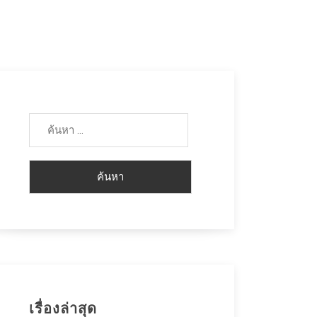
ค้นหา
สำหรับ:
เรื่องล่าสุด