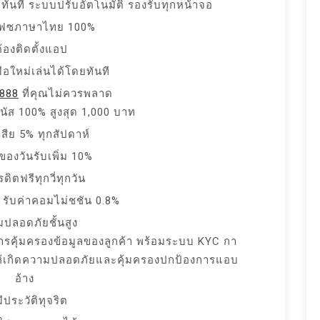
ทันที ระบบปรับอัตโนมัติ รองรับทุกหน้าจอ
์เฟซภาษาไทย 100%
ต้องติดตั้งแอป
มือใหม่เล่นได้โดยทันที
b888
ที่คุณไม่ควรพลาด
นัส 100% สูงสุด 1,000 บาท
สีย 5% ทุกสัปดาห์
องวันรับเพิ่ม 10%
ิตฟรีทุกวี่ทุกวัน
ูง รับค่าคอมไม่ชชัน 0.8%
มปลอดภัยชั้นสูง
ารคุ้มครองข้อมูลของลูกค้า พร้อมระบบ KYC กา
อให้เกิดความปลอดภัยและคุ้มครองปกป้องการแอบ
อ้าง
มีประวัติทุจริต