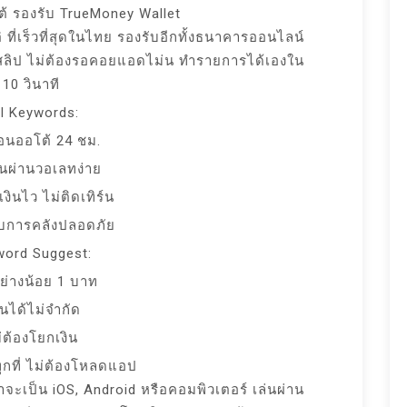
 รองรับ TrueMoney Wallet
ี่เร็วที่สุดในไทย รองรับอีกทั้งธนาคารออนไลน์
้งสลิป ไม่ต้องรอคอยแอดไม่น ทำรายการได้เองใน
10 วินาที
I Keywords:
นออโต้ 24 ชม.
งินผ่านวอเลทง่าย
งินไว ไม่ติดเทิร์น
บการคลังปลอดภัย
word Suggest:
ย่างน้อย 1 บาท
นได้ไม่จำกัด
่ต้องโยกเงิน
ทุกที่ ไม่ต้องโหลดแอป
่าจะเป็น iOS, Android หรือคอมพิวเตอร์ เล่นผ่าน