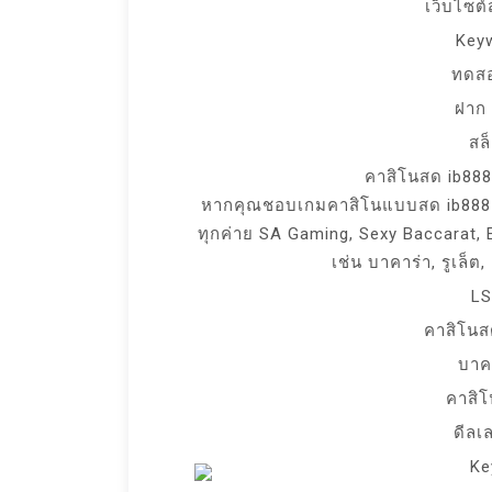
เว็บไซต
Key
ทดสอ
ฝาก 
สล
คาสิโนสด ib888
หากคุณชอบเกมคาสิโนแบบสด ib888 คา
ทุกค่าย SA Gaming, Sexy Baccarat, Ev
เช่น บาคาร่า, รูเล็ต
LS
คาสิโนสด
บาคา
คาสิโ
ดีลเ
Ke