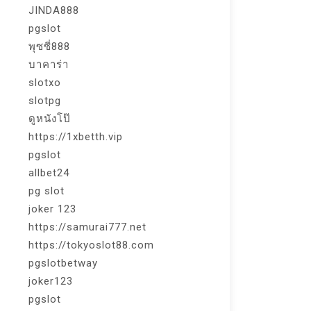
JINDA888
pgslot
พุซซี่888
บาคาร่า
slotxo
slotpg
ดูหนังโป๊
https://1xbetth.vip
pgslot
allbet24
pg slot
joker 123
https://samurai777.net
https://tokyoslot88.com
pgslotbetway
joker123
pgslot