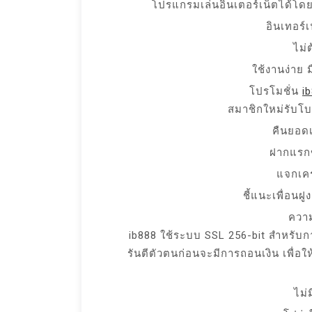
โปรแกรมเล่นอินเตอร์เน็ตได้โดย
อินเทอร
ไม่
ใช้งานง่าย 
โปรโมชั่น
i
สมาชิกใหม่รับโบ
คืนยอดเ
ฝากแรกข
แจกเครด
ชี้แนะเพื่อนฝ
️ ควา
ib888 ใช้ระบบ SSL 256-bit สำหรับก
รันตีตัวตนก่อนจะมีการถอนเงิน เพื่
ไม่