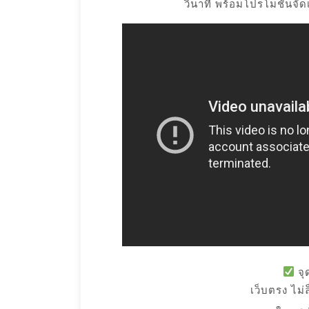
วินาที พร้อมโปรโมชั่นจัด
จุ
เว็บตรง ไม่ล