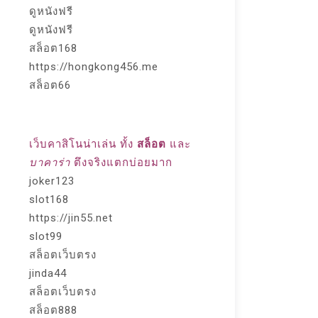
ดูหนังฟรี
ดูหนังฟรี
สล็อต168
https://hongkong456.me
สล็อต66
เว็บคาสิโนน่าเล่น ทั้ง
สล็อต
และ
บาคาร่า
ตึงจริงแตกบ่อยมาก
joker123
slot168
https://jin55.net
slot99
สล็อตเว็บตรง
jinda44
สล็อตเว็บตรง
สล็อต888