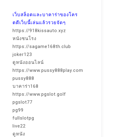
เว็บสล็อตและบาคาร่าของโคร
ตดีเว็บนี้เล่นแล้วรวยจัดๆ
https://918kissauto.xyz
หนังชนโรง
https://sagame168th.club
joker123
ดูหนังออนไลน์
https://www.pussy888play.com
pussy888
บาคาร่า168
https://www.pgslot.golf
pgslot77
pg99
fullslotpg
live22
ดูหนัง