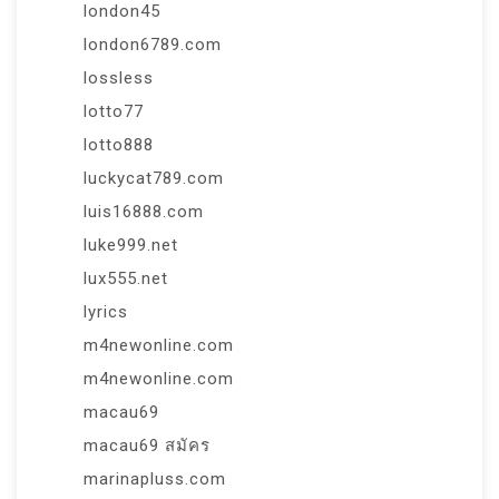
london45
london6789.com
lossless
lotto77
lotto888
luckycat789.com
luis16888.com
luke999.net
lux555.net
lyrics
m4newonline.com
m4newonline.com
macau69
macau69 สมัคร
marinapluss.com