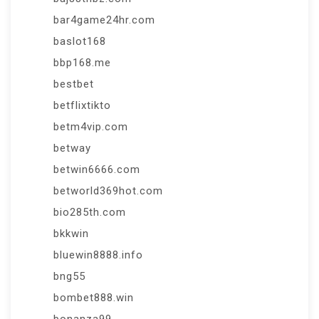
bar4game24hr.com
baslot168
bbp168.me
bestbet
betflixtikto
betm4vip.com
betway
betwin6666.com
betworld369hot.com
bio285th.com
bkkwin
bluewin8888.info
bng55
bombet888.win