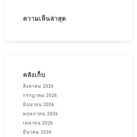
ความเห็นล่าสุด
คลังเก็บ
สิงหาคม 2026
กรกฎาคม 2026
มิถุนายน 2026
พฤษภาคม 2026
เมษายน 2026
มีนาคม 2026