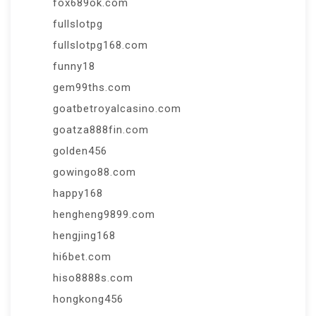
fox689ok.com
fullslotpg
fullslotpg168.com
funny18
gem99ths.com
goatbetroyalcasino.com
goatza888fin.com
golden456
gowingo88.com
happy168
hengheng9899.com
hengjing168
hi6bet.com
hiso8888s.com
hongkong456