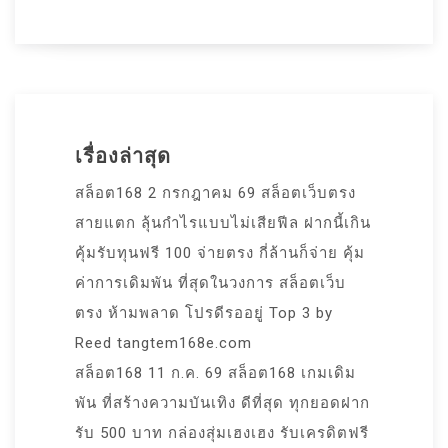
เรื่องล่าสุด
สล็อต168 2 กรกฎาคม 69 สล็อตเว็บตรง
สายแตก ลุ้นกำไรแบบไม่เสียฟีล ฝากนี้เกิน
คุ้มรับทุนฟรี 100 จ่ายตรง กี่ล้านก็จ่าย คุ้ม
ค่าการเดิมพัน ที่สุดในวงการ สล็อตเว็บ
ตรง ห้ามพลาด โปรดีรออยู่ Top 3 by
Reed tangtem168e.com
สล็อต168 11 ก.ค. 69 สล็อต168 เกมเดิม
พัน ที่สร้างความบันเทิง ดีที่สุด ทุกยอดฝาก
รับ 500 บาท กล่องสุ่มเฮงเฮง รับเครดิตฟรี