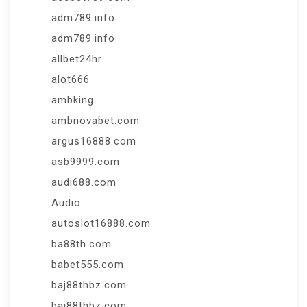
adm789.info
adm789.info
allbet24hr
alot666
ambking
ambnovabet.com
argus16888.com
asb9999.com
audi688.com
Audio
autoslot16888.com
ba88th.com
babet555.com
baj88thbz.com
baj88thbz.com