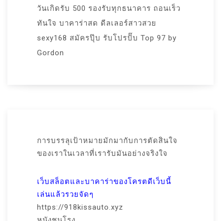
วันเกิดรับ 500 รองรับทุกธนาคาร ถอนเร็ว
ทันใจ บาคาร่าสด ดีลเลอร์สาวสวย
sexy168 สมัครปุ๊บ รับโปรปั๊บ Top 97 by
Gordon
การบรรลุเป้าหมายมักมากับการตัดสินใจ
ของเราในเวลาที่เรารับมันอย่างจริงใจ
เว็บสล็อตและบาคาร่าของโครตดีเว็บนี้
เล่นแล้วรวยจัดๆ
https://918kissauto.xyz
หนังชนโรง