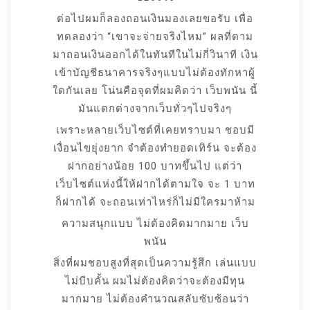
ต่อไปผมก็ลองถอนเงินมองเลยขอรับ เพื่อ
ทดลองว่า “เขาจะจ่ายจริงไหม” ผลที่ตาม
มาถอนเงินออกได้ในทันทีในไม่กี่วินาที เงิน
เข้าบัญชีธนาคารจริงๆแบบไม่ต้องทักหาผู้
ใดกันเลย โน่นคือจุดที่ผมคิดว่า เว็บพนัน นี้
มันแตกต่างจากเว็บทั่วๆไปจริงๆ
เพราะหลายเว็บไซต์ที่เคยทราบมา ชอบมี
เงื่อนไขยุ่งยาก จำต้องทำยอดเทิร์น จะต้อง
ฝากอย่างน้อย 100 บาทขึ้นไป แต่ว่า
เว็บไซต์แห่งนี้ให้ฝากได้ตามใจ จะ 1 บาท
ก็ฝากได้ จะถอนเท่าไหร่ก็ไม่มีใครมาห้าม
ความสนุกแบบ ไม่ต้องคิดมากมาย เว็บ
พนัน
สิ่งที่ผมชอบสูงที่สุดเป็นความรู้สึก เล่นแบบ
ไม่บีบคั้น ผมไม่ต้องคิดว่าจะต้องมีทุน
มากมาย ไม่ต้องคำนวณสลับซับซ้อนว่า