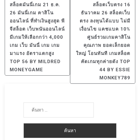
แนะแนว
สล็อตมันนี่เกม 21 ธ.ค.
สล็อตเว็บตรง 16
เรื่อง
26 มันนี่เกม คาสิโน
ธันวาคม 26 สล็อตเว็บ
ออนไลน์ ที่ทำเงินสูงสุด พี
ตรง ลงทุนได้แบบ ไม่มี
จีสล็อต เว็บพนันออนไลน์
เงื่อนไข แคชแบค 10%
มีเกมให้เลือกกว่า 4,000
ศูนย์รวมเกมคาสิโน
เกม เว็บ มันนี่ เกม เกม
คุณภาพ ยอดเล็กยอด
มาแรง อัตราแตกสูง
ใหญ่ โอนทันที เกมสล็อต
TOP 56 BY MILDRED
คัดเกมทุกค่ายดัง TOP
MONEYGAME
44 BY ESSIE
MONKEY789
ค้นหา
สำหรับ: