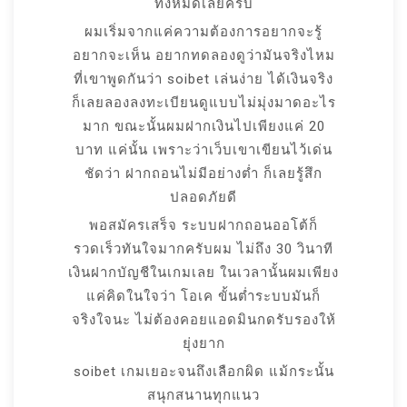
ทั้งหมดเลยครับ
ผมเริ่มจากแค่ความต้องการอยากจะรู้
อยากจะเห็น อยากทดลองดูว่ามันจริงไหม
ที่เขาพูดกันว่า soibet เล่นง่าย ได้เงินจริง
ก็เลยลองลงทะเบียนดูแบบไม่มุ่งมาดอะไร
มาก ขณะนั้นผมฝากเงินไปเพียงแค่ 20
บาท แค่นั้น เพราะว่าเว็บเขาเขียนไว้เด่น
ชัดว่า ฝากถอนไม่มีอย่างต่ำ ก็เลยรู้สึก
ปลอดภัยดี
พอสมัครเสร็จ ระบบฝากถอนออโต้ก็
รวดเร็วทันใจมากครับผม ไม่ถึง 30 วินาที
เงินฝากบัญชีในเกมเลย ในเวลานั้นผมเพียง
แค่คิดในใจว่า โอเค ขั้นต่ำระบบมันก็
จริงใจนะ ไม่ต้องคอยแอดมินกดรับรองให้
ยุ่งยาก
soibet เกมเยอะจนถึงเลือกผิด แม้กระนั้น
สนุกสนานทุกแนว