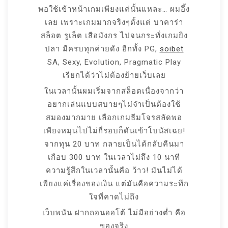
พอใช้เข้าหน้าเกมเพียงแค่นั้นแหละ… ผมอึ้ง
เลย เพราะเกมมากจริงๆตั้งแต่ บาคาร่า
สล็อต รูเล็ต เสือมังกร ไปจนกระทั่งเกมยิง
ปลา มีครบทุกค่ายดัง อีกทั้ง PG,
soibet
SA, Sexy, Evolution, Pragmatic Play
เรียกได้ว่าไม่ต้องย้ายเว็บเลย
ในเวลานั้นผมเริ่มจากสล็อตเนื่องจากว่า
อยากเล่นแบบสบายๆไม่จำเป็นต้องใช้
สมองมากมาย เลือกเกมธีมโจรสลัดพอ
เพียงหมุนไปไม่กี่รอบก็ดันเข้าโบนัสเฉย!
จากทุน 20 บาท กลายเป็นได้กลับคืนมา
เกือบ 300 บาท ในเวลาไม่ถึง 10 นาที
ความรู้สึกในเวลานั้นคือ ว้าว! มันไม่ได้
เพียงแค่เรื่องของเงิน แต่มันคือความระทึก
ใจที่คาดไม่ถึง
เว็บพนัน ฝากถอนออโต้ ไม่มีอย่างต่ำ คือ
ของจริง