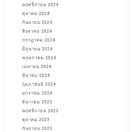
พฤศจิกายน 2024
ตุลาคม 2024
กันยายน 2024
สิงหาคม 2024
กรกฎาคม 2024
มิถุนายน 2024
พฤษภาคม 2024
เมษายน 2024
มีนาคม 2024
กุมภาพันธ์ 2024
มกราคม 2024
ธันวาคม 2023
พฤศจิกายน 2023
ตุลาคม 2023
กันยายน 2023