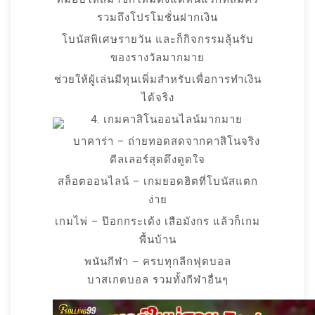
รวมถึงโปรโมชั่นฝากเงิน
โบนัสพิเศษรายวัน และก็กิจกรรมลุ้นรับ
ของรางวัลมากมาย
ช่วยให้ผู้เล่นมีทุนเพิ่มสำหรับเพื่อการทำเงิน
ได้จริง
4. เกมคาสิโนออนไลน์มากมาย
บาคาร่า – ถ่ายทอดสดจากคาสิโนจริง
ดีลเลอร์สุดดึงดูดใจ
สล็อตออนไลน์ – เกมยอดฮิตที่โบนัสแตก
ง่าย
เกมไพ่ – ป๊อกกระเด้ง เสือมังกร แล้วก็เกม
พื้นบ้าน
พนันกีฬา – ครบทุกลีกฟุตบอล
บาสเกตบอล รวมทั้งกีฬาอื่นๆ