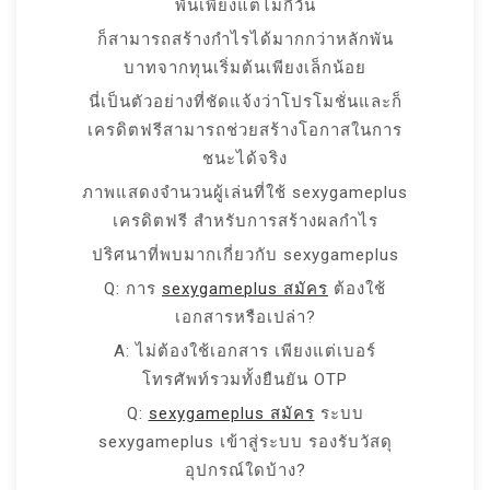
พันเพียงแต่ไม่กี่วัน
ก็สามารถสร้างกำไรได้มากกว่าหลักพัน
บาทจากทุนเริ่มต้นเพียงเล็กน้อย
นี่เป็นตัวอย่างที่ชัดแจ้งว่าโปรโมชั่นและก็
เครดิตฟรีสามารถช่วยสร้างโอกาสในการ
ชนะได้จริง
ภาพแสดงจำนวนผู้เล่นที่ใช้ sexygameplus
เครดิตฟรี สำหรับการสร้างผลกำไร
ปริศนาที่พบมากเกี่ยวกับ sexygameplus
Q: การ
sexygameplus สมัคร
ต้องใช้
เอกสารหรือเปล่า?
A: ไม่ต้องใช้เอกสาร เพียงแต่เบอร์
โทรศัพท์รวมทั้งยืนยัน OTP
Q:
sexygameplus สมัคร
ระบบ
sexygameplus เข้าสู่ระบบ รองรับวัสดุ
อุปกรณ์ใดบ้าง?