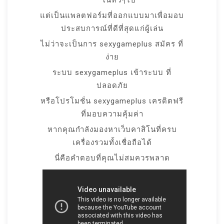
โนทั่วๆไป
แต่เป็นแพลตฟอร์มที่ออกแบบมาเพื่อมอบ
ประสบการณ์ที่ดีที่สุดแก่ผู้เล่น
ไม่ว่าจะเป็นการ sexygameplus สมัคร ที่
ง่าย
ระบบ sexygameplus เข้าระบบ ที่
ปลอดภัย
หรือโปรโมชั่น sexygameplus เครดิตฟรี
ที่มอบความคุ้มค่า
หากคุณกำลังมองหาเว็บคาสิโนที่ครบ
เครื่องรวมทั้งเชื่อถือได้
นี่คือคำตอบที่คุณไม่สมควรพลาด