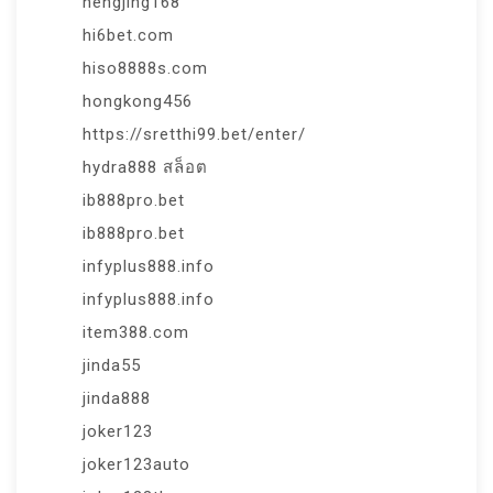
hengjing168
hi6bet.com
hiso8888s.com
hongkong456
https://sretthi99.bet/enter/
hydra888 สล็อต
ib888pro.bet
ib888pro.bet
infyplus888.info
infyplus888.info
item388.com
jinda55
jinda888
joker123
joker123auto