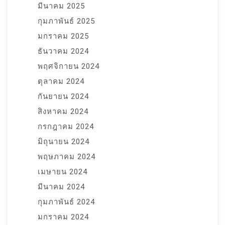
มีนาคม 2025
กุมภาพันธ์ 2025
มกราคม 2025
ธันวาคม 2024
พฤศจิกายน 2024
ตุลาคม 2024
กันยายน 2024
สิงหาคม 2024
กรกฎาคม 2024
มิถุนายน 2024
พฤษภาคม 2024
เมษายน 2024
มีนาคม 2024
กุมภาพันธ์ 2024
มกราคม 2024