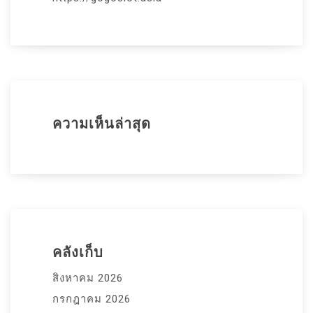
ความเห็นล่าสุด
คลังเก็บ
สิงหาคม 2026
กรกฎาคม 2026