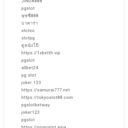
JINDA888
pgslot
พุซซี่888
บาคาร่า
slotxo
slotpg
ดูหนังโป๊
https://1xbetth.vip
pgslot
allbet24
pg slot
joker 123
https://samurai777.net
https://tokyoslot88.com
pgslotbetway
joker123
pgslot
https://gogoslot.asia