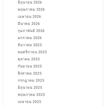
มิถุนายน 2026
พฤษภาคม 2026
เมษายน 2026
มีนาคม 2026
กุมภาพันธ์ 2026
มกราคม 2026
ธันวาคม 2025
พฤศจิกายน 2025
ตุลาคม 2025
กันยายน 2025
สิงหาคม 2025
กรกฎาคม 2025
มิถุนายน 2025
พฤษภาคม 2025
เมษายน 2025