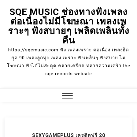
Skip
SQE MUSIC ช่องทางฟังเพลง
to
ต่อเนื่องไม่มีโฆษณา เพลงเพ
content
ราะๆ ฟังสบายๆ เพลิดเพลินทั้ง
คืน
https://sqemusic.com ฟัง เพลงเพราะ ต่อเนื่อง เพลงฮิต
ยุค 90 เพลงลูกทุ่ง เพลง เพราะ ฟังเพลินๆ ฟังสบาย ไม่
โฆษณา ฟังได้ไม่สะดุด คลายเครียด ทลายความเศร้า the
sqe records website
Close
Menu
SEXYGAMEPLUS เครดิตฟรี 20