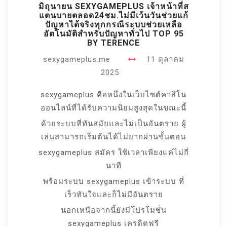
มิถุนายน SEXYGAMEPLUS เจ้าหน้าที่ส
แตนบายตลอด24ชม.ไม่มีเว้นวันช่วยแก้
ปัญหาได้จริงทุกกรณีระบบช่วยเหลือ
อัตโนมัติสำหรับปัญหาทั่วไป TOP 95
BY TERENCE
sexygameplus.me
11 ตุลาคม
2025
sexygameplus คือหนึ่งในเว็บไซต์คาสิโน
ออนไลน์ที่ได้รับความนิยมสูงสุดในขณะนี้
ด้วยระบบที่ทันสมัยและไม่เป็นอันตราย ผู้
เล่นสามารถเริ่มต้นได้ไม่ยากผ่านขั้นตอน
sexygameplus สมัคร ใช้เวลาเพียงแค่ไม่กี่
นาที
พร้อมระบบ sexygameplus เข้าระบบ ที่
เร็วทันใจและก็ไม่มีอันตราย
นอกเหนือจากนี้ยังมีโปรโมชั่น
sexygameplus เครดิตฟรี