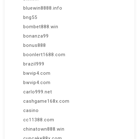
bluewin8888.info
bng55
bombet888.win
bonanza99
bonus888
boonlert1688.com
brazil999
bwvip4.com
bwvip4.com
carlo999.net
cashgame168x.com
casino
cc11388.com
chinatown888.win
cupcake88x.com