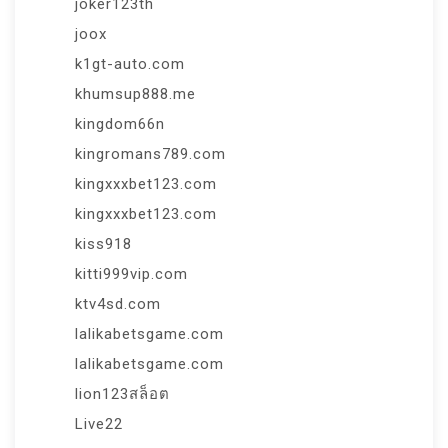
joker123th
joox
k1gt-auto.com
khumsup888.me
kingdom66n
kingromans789.com
kingxxxbet123.com
kingxxxbet123.com
kiss918
kitti999vip.com
ktv4sd.com
lalikabetsgame.com
lalikabetsgame.com
lion123สล็อต
Live22