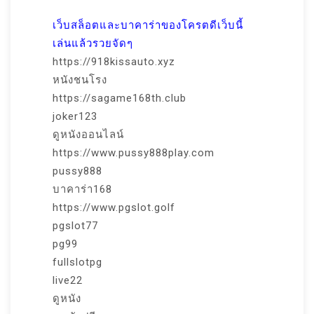
เว็บสล็อตและบาคาร่าของโครตดีเว็บนี้
เล่นแล้วรวยจัดๆ
https://918kissauto.xyz
หนังชนโรง
https://sagame168th.club
joker123
ดูหนังออนไลน์
https://www.pussy888play.com
pussy888
บาคาร่า168
https://www.pgslot.golf
pgslot77
pg99
fullslotpg
live22
ดูหนัง