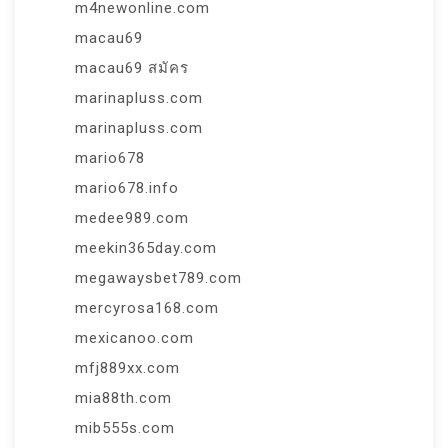
m4newonline.com
macau69
macau69 สมัคร
marinapluss.com
marinapluss.com
mario678
mario678.info
medee989.com
meekin365day.com
megawaysbet789.com
mercyrosa168.com
mexicanoo.com
mfj889xx.com
mia88th.com
mib555s.com