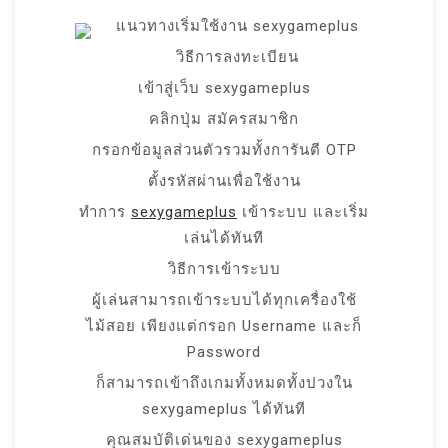
แนวทางเริ่มใช้งาน sexygameplus
วิธีการลงทะเบียน
เข้าสู่เว็บ sexygameplus
คลิกปุ่ม สมัครสมาชิก
กรอกข้อมูลส่วนตัวรวมทั้งการันตี OTP
ตั้งรหัสผ่านเพื่อใช้งาน
ทำการ
sexygameplus
เข้าระบบ และเริ่ม
เล่นได้ทันที
วิธีการเข้าระบบ
ผู้เล่นสามารถเข้าระบบได้ทุกเครื่องใช้
ไม้สอย เพียงแต่กรอก Username และก็
Password
ก็สามารถเข้าถึงเกมทั้งหมดทั้งปวงใน
sexygameplus ได้ทันที
คุณสมบัติเด่นของ sexygameplus