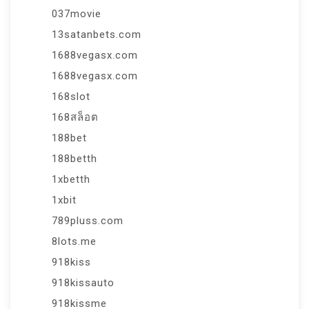
037movie
13satanbets.com
1688vegasx.com
1688vegasx.com
168slot
168สล็อต
188bet
188betth
1xbetth
1xbit
789pluss.com
8lots.me
918kiss
918kissauto
918kissme