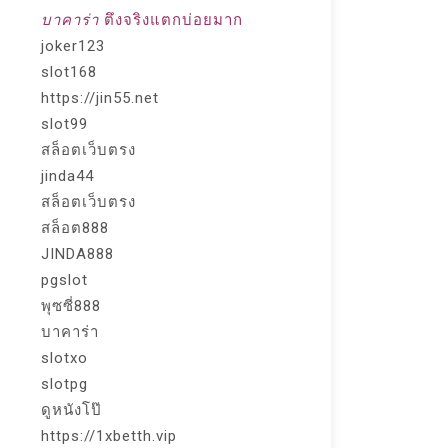
บาคาร่า
ตึงจริงแตกบ่อยมาก
joker123
slot168
https://jin55.net
slot99
สล็อตเว็บตรง
jinda44
สล็อตเว็บตรง
สล็อต888
JINDA888
pgslot
พุซซี่888
บาคาร่า
slotxo
slotpg
ดูหนังโป๊
https://1xbetth.vip