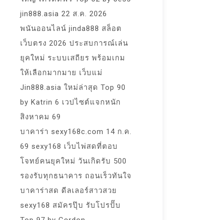
jin888.asia 22 ส.ค. 2026
พนันออนไลน์ jinda888 สล็อต
เว็บตรง 2026 ประสบการณ์เล่น
ยุคใหม่ ระบบเสถียร พร้อมเกม
ให้เลือกมากมาย เว็บแม่
Jin888.asia ใหม่ล่าสุด Top 90
by Katrin 6 เวปไซต์แจกหนัก
สิงหาคม 69
บาคาร่า sexy168c.com 14 ก.ค.
69 sexy168 เว็บไพ่สดที่ตอบ
โจทย์คนยุคใหม่ วันเกิดรับ 500
รองรับทุกธนาคาร ถอนเร็วทันใจ
บาคาร่าสด ดีลเลอร์สาวสวย
sexy168 สมัครปุ๊บ รับโปรปั๊บ