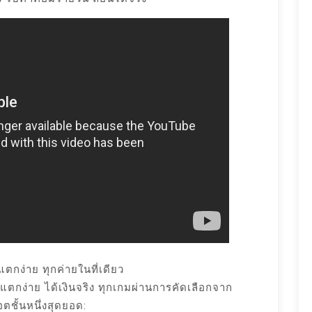
ตกง่าย ทุกค่ายในที่เดียว
กมแตกง่าย ได้เงินจริง ทุกเกมผ่านการคัดเลือกจาก
อตชั้นหนึ่งสุดยอด: