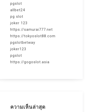
pgslot
allbet24
pg slot
joker 123
https://samurai777.net
https://tokyoslot88.com
pgslotbetway
joker123
pgslot
https://gogoslot.asia
ความเห็นล่าสุด