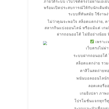
ภายใต้ระบบ เว็บไซต์ตรงไม่ผ่านเอเย่
พร้อมเปิดประสบการณ์ให้กับนักเดิมพัน
ระบบที่ทันสมัย ใช้งาน
ไม่ว่าคุณจะพอใจ สล็อตแตกง่าย, ค
สลากกินแบ่งออนไลน์ หรือแม้แต่ เกมย
ฝากถอนออโต้ ไม่มีอย่างน้อย 
เพราะเห
เว็บตรงไม่ผ่า
ระบบฝากถอนออโต้ ไม
สล็อตแตกง่าย รวมค
คาสิโนสดถ่ายทอ
พนันบอลออนไลน์ร
ลอตเตอรี่อ
เกมยิงปลา ภาพง
โปรโมชั่นแจกทุกวี่ท
ระบบแนะนำเพื่อนฝูง