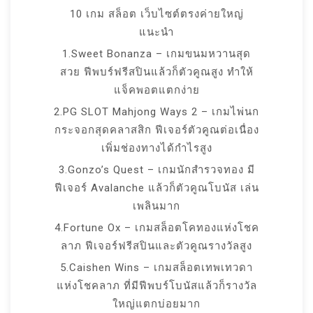
10 เกม สล็อต เว็บไซต์ตรงค่ายใหญ่
แนะนำ
1.Sweet Bonanza – เกมขนมหวานสุด
สวย ฟีพบร์ฟรีสปินแล้วก็ตัวคูณสูง ทำให้
แจ็คพอตแตกง่าย
2.PG SLOT Mahjong Ways 2 – เกมไพ่นก
กระจอกสุดคลาสสิก ฟีเจอร์ตัวคูณต่อเนื่อง
เพิ่มช่องทางได้กำไรสูง
3.Gonzo’s Quest – เกมนักสำรวจทอง มี
ฟีเจอร์ Avalanche แล้วก็ตัวคูณโบนัส เล่น
เพลินมาก
4.Fortune Ox – เกมสล็อตโคทองแห่งโชค
ลาภ ฟีเจอร์ฟรีสปินและตัวคูณรางวัลสูง
5.Caishen Wins – เกมสล็อตเทพเทวดา
แห่งโชคลาภ ที่มีฟีพบร์โบนัสแล้วก็รางวัล
ใหญ่แตกบ่อยมาก