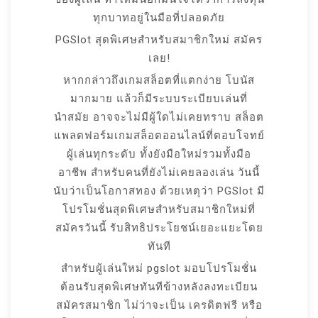
ทุกบาทอยู่ในมือที่ปลอดภัย
PGSlot สุดพิเศษสำหรับสมาชิกใหม่ สมัคร
เลย!
หากกล่าวถึงเกมสล็อตที่แตกง่าย โบนัส
มากมาย แล้วก็มีระบบระเบียบเล่นที่
นำสมัย อาจจะไม่มีผู้ใดไม่เคยทราบ สล็อต
แพลตฟอร์มเกมสล็อตออนไลน์ที่ตอบโจทย์
ผู้เล่นทุกระดับ ทั้งยังมือใหม่รวมทั้งมือ
อาชีพ สำหรับคนที่ยังไม่เคยลองเล่น วันนี้
นับว่าเป็นโอกาสทอง ด้วยเหตุว่า PGSlot มี
โปรโมชั่นสุดพิเศษสำหรับสมาชิกใหม่ที่
สมัครวันนี้ รับสิทธิประโยชน์เยอะแยะโดย
ทันที
สำหรับผู้เล่นใหม่ pgslot มอบโปรโมชั่น
ต้อนรับสุดพิเศษทันทีข้างหลังลงทะเบียน
สมัครสมาชิก ไม่ว่าจะเป็น เครดิตฟรี หรือ