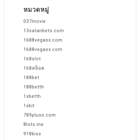
หมวดหมู่
037movie
13satanbets.com
1688vegasx.com
1688vegasx.com
168slot
168สล็อต
188bet
188betth
1xbetth
1xbit
789pluss.com
8lots.me
918kiss