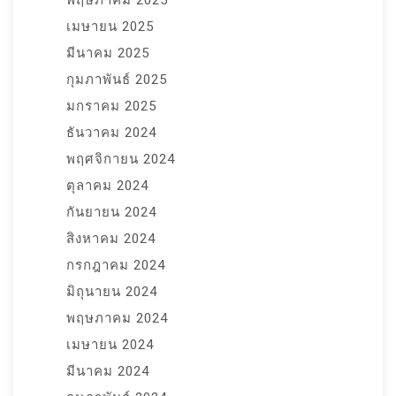
เมษายน 2025
มีนาคม 2025
กุมภาพันธ์ 2025
มกราคม 2025
ธันวาคม 2024
พฤศจิกายน 2024
ตุลาคม 2024
กันยายน 2024
สิงหาคม 2024
กรกฎาคม 2024
มิถุนายน 2024
พฤษภาคม 2024
เมษายน 2024
มีนาคม 2024