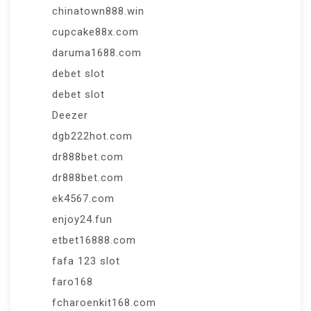
chinatown888.win
cupcake88x.com
daruma1688.com
debet slot
debet slot
Deezer
dgb222hot.com
dr888bet.com
dr888bet.com
ek4567.com
enjoy24.fun
etbet16888.com
fafa 123 slot
faro168
fcharoenkit168.com