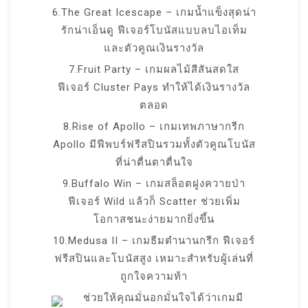
6.The Great Icescape – เกมน้ำแข็งสุดน่า
รักน่าเอ็นดู ฟีเจอร์โบนัสแบบลบไอเท็ม
และตัวคูณเงินรางวัล
7.Fruit Party – เกมผลไม้สีสันสดใส
ฟีเจอร์ Cluster Pays ทำให้ได้เงินรางวัล
ตลอด
8.Rise of Apollo – เกมเทพภาษากรีก
Apollo มีฟีพบร์ฟรีสปินรวมทั้งตัวคูณโบนัส
ที่น่าตื่นตาตื่นใจ
9.Buffalo Win – เกมสล็อตฝูงควายป่า
ฟีเจอร์ Wild แล้วก็ Scatter ช่วยเพิ่ม
โอกาสชนะง่ายมากยิ่งขึ้น
10.Medusa II – เกมธีมตำนานกรีก ฟีเจอร์
ฟรีสปินและโบนัสสูง เหมาะสำหรับผู้เล่นที่
ถูกใจความท้า
ช่วยให้คุณมั่นอกมั่นใจได้ว่าเกมมี