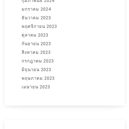
กุมภาพันธ์ 2024
มกราคม 2024
ธันวาคม 2023
พฤศจิกายน 2023
ตุลาคม 2023
กันยายน 2023
สิงหาคม 2023
กรกฎาคม 2023
มิถุนายน 2023
พฤษภาคม 2023
เมษายน 2023