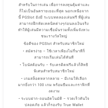
สำหรับในการเล่น เพื่อการลงทุนคุ้มค่าและ
ก็ไม่เป็นอันตรายเยอะที่สุด นอกเหนือจาก
นี้ PGSlot ยังมี ระบบทดลองเล่นฟรี ที่ผู้เล่น
สามารถฝึกหัดเทคนิคต่างๆก่อนลงเงินจริง
ทำให้ผู้เล่นมีความเชื่อมั่นรวมทั้งเพิ่มจังหวะ
ชนะรางวัลใหญ่
ข้อดีของ PGSlot สำหรับสมาชิกใหม่
• สมัครง่าย – ใช้เวลาเพียงไม่กี่นาทีก็
สามารถเริ่มเล่นได้ทันที
• โบนัสต้อนรับ – รับเครดิตฟรีแล้วก็สิทธิ
พิเศษสำหรับสมาชิกใหม่
• เกมสล็อตหลากหลาย – มีเกมให้เลือก
มากยิ่งกว่า 100 เกม พร้อมธีมและกราฟิกที่
งดงาม
• ระบบฝาก-ถอนอัตโนมัติ – รวดเร็วทันใจ
ปลอดภัย แล้วก็รองรับ True Wallet