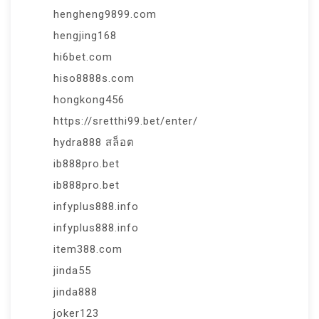
hengheng9899.com
hengjing168
hi6bet.com
hiso8888s.com
hongkong456
https://sretthi99.bet/enter/
hydra888 สล็อต
ib888pro.bet
ib888pro.bet
infyplus888.info
infyplus888.info
item388.com
jinda55
jinda888
joker123