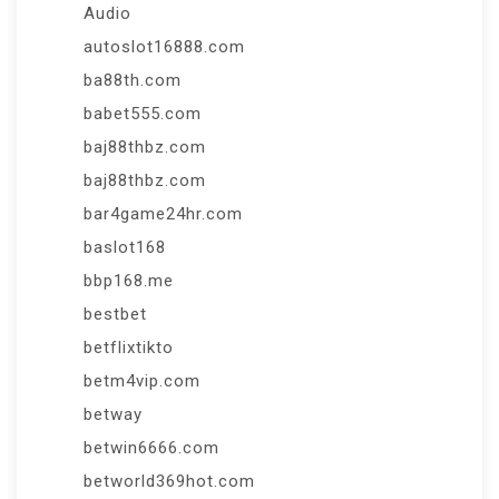
Audio
autoslot16888.com
ba88th.com
babet555.com
baj88thbz.com
baj88thbz.com
bar4game24hr.com
baslot168
bbp168.me
bestbet
betflixtikto
betm4vip.com
betway
betwin6666.com
betworld369hot.com