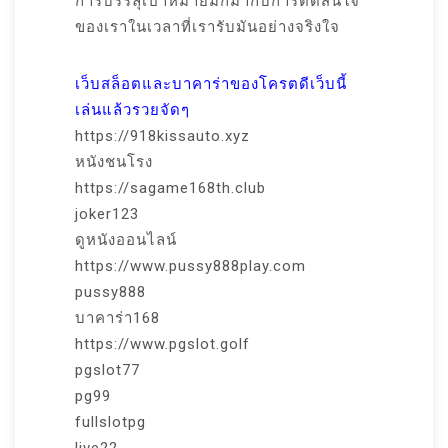
การบรรลุเป้าหมายมักมากับการตัดสินใจ
ของเราในเวลาที่เรารับมันอย่างจริงใจ
เว็บสล็อตและบาคาร่าของโครตดีเว็บนี้
เล่นแล้วรวยจัดๆ
https://918kissauto.xyz
หนังชนโรง
https://sagame168th.club
joker123
ดูหนังออนไลน์
https://www.pussy888play.com
pussy888
บาคาร่า168
https://www.pgslot.golf
pgslot77
pg99
fullslotpg
live22