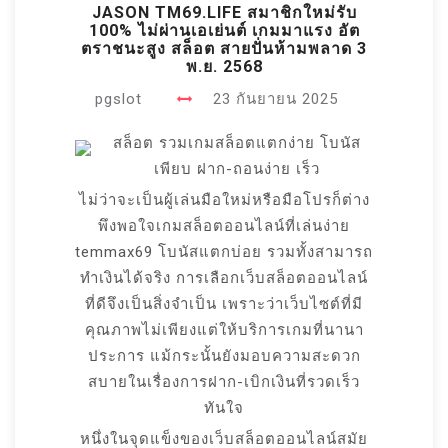
JASON TM69.LIFE สมาชิกใหม่รับ
100% ไม่ผ่านเอเย่นต์ เกมมาแรง อัต
ตราชนะสูง สล็อต สายปั่นห้ามพลาด 3
พ.ย. 2568
pgslot
23 กันยายน 2025
สล็อต รวมเกมสล็อตแตกง่าย โบนัส
เพียบ ฝาก-ถอนง่าย เร็ว
ไม่ว่าจะเป็นผู้เล่นมือใหม่หรือมือโปรก็ต่าง
พึงพอใจเกมสล็อตออนไลน์ที่เล่นง่าย
temmax69 โบนัสแตกบ่อย รวมทั้งสามารถ
ทำเงินได้จริง การเลือกเว็บสล็อตออนไลน์
ที่ดีจึงเป็นสิ่งจำเป็น เพราะว่าเว็บไซต์ที่มี
คุณภาพไม่เพียงแต่ให้บริการเกมที่นานา
ประการ แม้กระนั้นยังมอบความสะดวก
สบายในเรื่องการฝาก-เบิกเงินที่รวดเร็ว
ทันใจ
หนึ่งในจุดแข็งของเว็บสล็อตออนไลน์สมัย