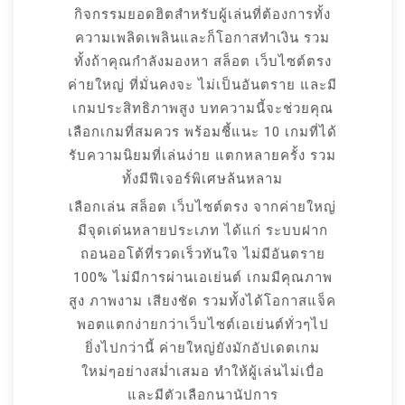
กิจกรรมยอดฮิตสำหรับผู้เล่นที่ต้องการทั้ง
ความเพลิดเพลินและก็โอกาสทำเงิน รวม
ทั้งถ้าคุณกำลังมองหา สล็อต เว็บไซต์ตรง
ค่ายใหญ่ ที่มั่นคงจะ ไม่เป็นอันตราย และมี
เกมประสิทธิภาพสูง บทความนี้จะช่วยคุณ
เลือกเกมที่สมควร พร้อมชี้แนะ 10 เกมที่ได้
รับความนิยมที่เล่นง่าย แตกหลายครั้ง รวม
ทั้งมีฟีเจอร์พิเศษล้นหลาม
เลือกเล่น สล็อต เว็บไซต์ตรง จากค่ายใหญ่
มีจุดเด่นหลายประเภท ได้แก่ ระบบฝาก
ถอนออโต้ที่รวดเร็วทันใจ ไม่มีอันตราย
100% ไม่มีการผ่านเอเย่นต์ เกมมีคุณภาพ
สูง ภาพงาม เสียงชัด รวมทั้งได้โอกาสแจ็ค
พอตแตกง่ายกว่าเว็บไซต์เอเย่นต์ทั่วๆไป
ยิ่งไปกว่านี้ ค่ายใหญ่ยังมักอัปเดตเกม
ใหม่ๆอย่างสม่ำเสมอ ทำให้ผู้เล่นไม่เบื่อ
และมีตัวเลือกนานัปการ