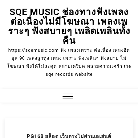
Skip
SQE MUSIC ช่องทางฟังเพลง
to
ต่อเนื่องไม่มีโฆษณา เพลงเพ
content
ราะๆ ฟังสบายๆ เพลิดเพลินทั้ง
คืน
https://sqemusic.com ฟัง เพลงเพราะ ต่อเนื่อง เพลงฮิต
ยุค 90 เพลงลูกทุ่ง เพลง เพราะ ฟังเพลินๆ ฟังสบาย ไม่
โฆษณา ฟังได้ไม่สะดุด คลายเครียด ทลายความเศร้า the
sqe records website
Close
Menu
PG168 สล็อต เว็บตรงไม่ผ่านเอเย่นต์