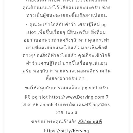
คุณคิดแผนเอาไว้ เชื่อผมเถอะนะครับ ช่อง
ทางเป็นผู้ชนะจะเยอะขึ้นเรื่อยๆแน่นอน
• คุณจะเข้าใกล้กับคำว่า เศรษฐีใหม่ pg
slot เพิ่มขึ้นเรื่อยๆ นี่สินะครับ! สิ่งที่ผม
อยากบอกพวกท่านจริงๆถ้าหากคุณกระทำ
ตามที่ผมเสนอแนะได้แล้ว มองเห็นข้อดี
ต่างๆของสิ่งที่ทำลงไปแล้ว คุณก็จะเข้าใกล้
คำว่า เศรษฐีใหม่ มากขึ้นเรื่อยๆแน่นอน
ครับ พอๆกับว่า พวกเราจะคอมพลีทร่วมกัน
ทั้งสองฝ่ายครับ ฮ่า…
ขอให้สนุกกับการเล่นสล็อต pg slot ครับ
พีจี pg slot https://www.Berving.com 7
ส.ค. 66 Jacob รับเครดิต เล่นฟรี pgสมัคร
ง่าย Top 3
ขอขอบพระคุณอ้างอิง
สล็อตpgแท้
https://bit.ly/berving