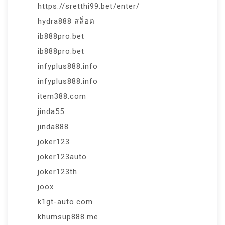
https://sretthi99.bet/enter/
hydra888 สล็อต
ib888pro.bet
ib888pro.bet
infyplus888.info
infyplus888.info
item388.com
jinda55
jinda888
joker123
joker123auto
joker123th
joox
k1gt-auto.com
khumsup888.me