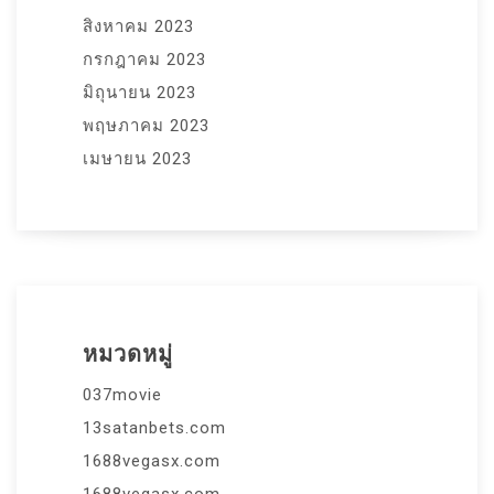
สิงหาคม 2023
กรกฎาคม 2023
มิถุนายน 2023
พฤษภาคม 2023
เมษายน 2023
หมวดหมู่
037movie
13satanbets.com
1688vegasx.com