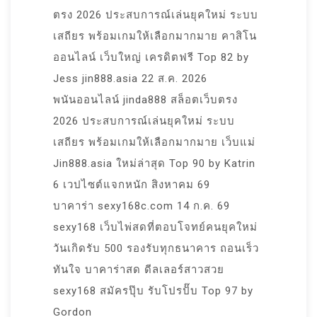
ตรง 2026 ประสบการณ์เล่นยุคใหม่ ระบบ
เสถียร พร้อมเกมให้เลือกมากมาย คาสิโน
ออนไลน์ เว็บใหญ่ เครดิตฟรี Top 82 by
Jess jin888.asia 22 ส.ค. 2026
พนันออนไลน์ jinda888 สล็อตเว็บตรง
2026 ประสบการณ์เล่นยุคใหม่ ระบบ
เสถียร พร้อมเกมให้เลือกมากมาย เว็บแม่
Jin888.asia ใหม่ล่าสุด Top 90 by Katrin
6 เวปไซต์แจกหนัก สิงหาคม 69
บาคาร่า sexy168c.com 14 ก.ค. 69
sexy168 เว็บไพ่สดที่ตอบโจทย์คนยุคใหม่
วันเกิดรับ 500 รองรับทุกธนาคาร ถอนเร็ว
ทันใจ บาคาร่าสด ดีลเลอร์สาวสวย
sexy168 สมัครปุ๊บ รับโปรปั๊บ Top 97 by
Gordon