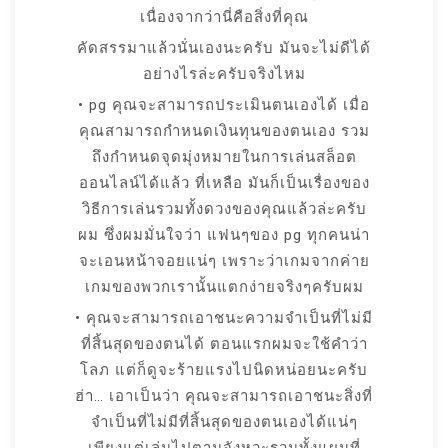
เนื่องจากว่านี่คือสิ่งที่คุณ
คัดสรรมาแล้วนั่นเองนะครับ มันจะไม่ดีได้
อย่างไรล่ะครับจริงไหม
• pg คุณจะสามารถประเมินตนเองได้ เมื่อ
คุณสามารถกำหนดเงินทุนของตนเอง รวม
ถึงกำหนดจุดมุ่งหมายในการเล่นสล็อต
ออนไลน์ได้แล้ว ที่เหลือ มันก็เป็นเรื่องของ
วิธีการเล่นรวมทั้งดวงของคุณแล้วล่ะครับ
ผม ซึ่งผมมั่นใจว่า แฟนๆของ pg ทุกคนน่า
จะเอนหน้าจอยแน่ๆ เพราะว่าเกมจากค่าย
เกมของพวกเรานั้นแตกง่ายจริงๆครับผม
• คุณจะสามารถเอาชนะความจำเป็นที่ไม่มี
ที่สิ้นสุดของตนได้ ตอนแรกผมจะใช้คำว่า
โลภ แต่ก็ดูจะร้ายแรงไปนิดหน่อยนะครับ
ฮ่า… เอาเป็นว่า คุณจะสามารถเอาชนะสิ่งที่
จำเป็นที่ไม่มีที่สิ้นสุดของตนเองได้แน่ๆ
เพียงแต่เล่นไปตามจังหวะรวมทั้งแผนที่