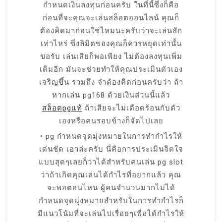
กำหนดเงินลงทุนก่อนครับ ในที่นี้ซึ่งก็คือ
ก่อนที่จะคุณจะเล่นสล็อตออนไลน์ คุณก็
ต้องคิดมาก่อนใช่ไหมนะครับว่าจะเล่นสัก
เท่าไหร่ ซึ่งลิมิตของคุณก็ควรหยุดเท่านั้น
ขอรับ เล่นเสียก็พอเพียง ไม่ต้องลงทุนเพิ่ม
เติมอีก มันจะช่วยทำให้คุณประเมินตัวเอง
เจริญขึ้น รวมถึง จำต้องคิดก่อนครับว่า ถ้า
หากเล่น pg168 ด้วยเงินส่วนนี้แล้ว
สล็อตpgแท้
ถ้าเสียจะไม่เดือดร้อนกับตัว
เองหรือคนรอบข้างก็จัดไปเลย
• pg กำหนดจุดมุ่งหมายในการทำกำไรให้
เด่นชัด เอาล่ะครับ นี่คือการประเมินจิตใจ
แบบสุดๆเลยก็ว่าได้สำหรับคนเล่น pg slot
ว่าถ้าเกิดคุณเล่นได้กำไรที่อยากแล้ว คุณ
จะพอตอนไหน ผู้คนจำนวนมากไม่ได้
กำหนดจุดมุ่งหมายสำหรับในการทำกำไรก็
มีแนวโน้มที่จะเล่นไปเรื่อยๆเพื่อได้กำไรให้