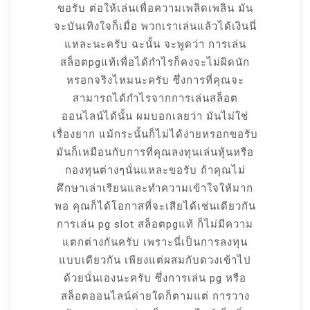
ขอรับ ต่อให้เล่นเพื่อความเพลิดเพลิน มัน
จะบันเทิงใจก็เมื่อ พวกเราเล่นแล้วได้เงินนี่
แหละนะครับ ฉะนั้น จะพูดว่า การเล่น
สล็อตpgแท้เพื่อได้กำไรก็คงจะไม่ผิดนัก
หรอกจริงไหมนะครับ ซึ่งการที่คุณจะ
สามารถได้กำไรจากการเล่นสล็อต
ออนไลน์ได้นั้น ผมบอกเลยว่า มันไม่ใช่
เรื่องยาก แม้กระนั้นก็ไม่ได้ง่ายหรอกขอรับ
มันก็เหมือนกับการที่คุณลงทุนเล่นหุ้นหรือ
กองทุนต่างๆนั่นแหละขอรับ ถ้าคุณไม่
ศึกษาเล่าเรียนและทำความเข้าใจให้มาก
พอ คุณก็ได้โอกาสที่จะเสียได้เช่นเดียวกัน
การเล่น pg slot สล็อตpgแท้ ก็ไม่มีความ
แตกต่างกันครับ เพราะนี่เป็นการลงทุน
แบบเดียวกัน เพียงแต่ผสมกับดวงเข้าไป
ด้วยนั่นเองนะครับ ซึ่งการเล่น pg หรือ
สล็อตออนไลน์ค่ายใดก็ตามแต่ การวาง