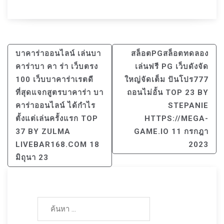
แนะแนว
บาคาร่าออนไลน์ เล่นบา
สล็อตPGสล็อตทดลอง
เรื่อง
คาร่าบา คา ร่า เว็บตรง
เล่นฟรี PG เว็บดังจัด
100 เว็บบาคาร่าเรตดี
ใหญ่จัดเต็ม ปันโปร777
ที่สุดแจกสูตรบาคาร่า บา
ถอนไม่อั้น TOP 23 BY
คาร่าออนไลน์ ได้กำไร
STEPANIE
ตั้งแต่เล่นครั้งแรก TOP
HTTPS://MEGA-
37 BY ZULMA
GAME.IO 11 กรกฎา
LIVEBAR168.COM 18
2023
มิถุนา 23
ค้นหา
สำหรับ: