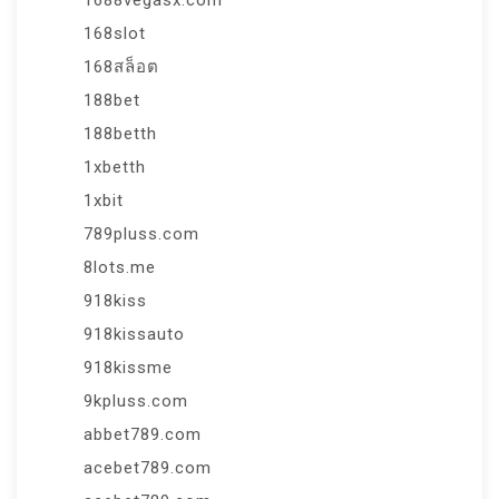
1688vegasx.com
168slot
168สล็อต
188bet
188betth
1xbetth
1xbit
789pluss.com
8lots.me
918kiss
918kissauto
918kissme
9kpluss.com
abbet789.com
acebet789.com