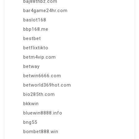
baj88thbz.com
bar4game24hr.com
baslot168
bbp168.me
bestbet
betflixtikto
betm4vip.com
betway
betwin6666.com
betworld369hot.com
bio285th.com
bkkwin
bluewin8888.info
bng55
bombet888.win