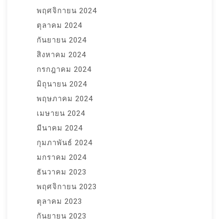
พฤศจิกายน 2024
ตุลาคม 2024
กันยายน 2024
สิงหาคม 2024
กรกฎาคม 2024
มิถุนายน 2024
พฤษภาคม 2024
เมษายน 2024
มีนาคม 2024
กุมภาพันธ์ 2024
มกราคม 2024
ธันวาคม 2023
พฤศจิกายน 2023
ตุลาคม 2023
กันยายน 2023