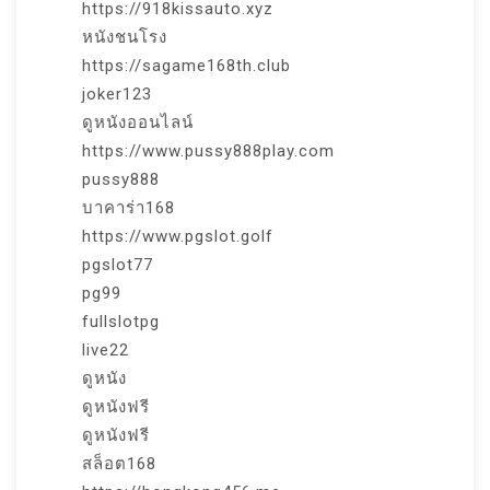
https://918kissauto.xyz
หนังชนโรง
https://sagame168th.club
joker123
ดูหนังออนไลน์
https://www.pussy888play.com
pussy888
บาคาร่า168
https://www.pgslot.golf
pgslot77
pg99
fullslotpg
live22
ดูหนัง
ดูหนังฟรี
ดูหนังฟรี
สล็อต168