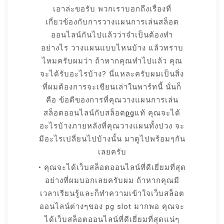
เอาล่ะขอรับ พวกเราบอกถึงเรื่องที่
เกี่ยวข้องกับการวางแผนการเล่นสล็อต
ออนไลน์กันไปแล้วว่าจำเป็นต้องทำ
อย่างไร วางแผนแบบไหนบ้าง แล้วทราบ
ไหมครับผมว่า ถ้าหากคุณทำไปแล้ว คุณ
จะได้รับอะไรบ้าง? นี่แหละครับผมเป็นสิ่ง
ที่ผมต้องการจะเขียนเล่าในพาร์ทนี้ นั่นก็
คือ ข้อดีของการที่คุณวางแผนการเล่น
สล็อตออนไลน์กับสล็อต
pg
แท้ คุณจะได้
อะไรบ้างภายหลังที่คุณวางแผนทั้งปวง จะ
มีอะไรเปลี่ยนไปบ้างนั้น มาดูไปพร้อมๆกัน
เลยครับ
• คุณจะได้เว็บสล็อตออนไลน์ที่ดีเยี่ยมที่สุด
อย่างที่ผมบอกเลยครับผม ถ้าหากคุณมี
เวลาเรียนรู้และก็ทำความเข้าใจเว็บสล็อต
ออนไลน์ต่างๆของ pg slot มากพอ คุณจะ
ได้เว็บสล็อตออนไลน์ที่ดีเยี่ยมที่สุดแน่ๆ