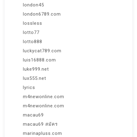
london45
london6789.com
lossless
lotto77
lotto888
luckycat789.com
luis16888.com
luke999.net
lux555.net
lyrics
m4newonline.com
m4newonline.com
macau69
macau69 สมัคร
marinapluss.com