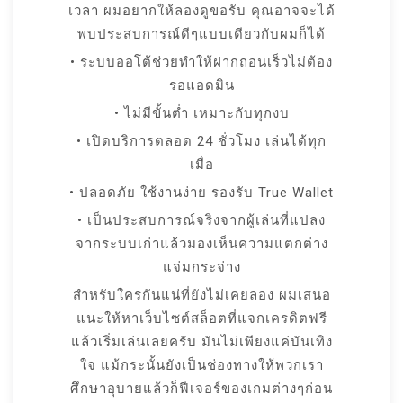
เวลา ผมอยากให้ลองดูขอรับ คุณอาจจะได้
พบประสบการณ์ดีๆแบบเดียวกับผมก็ได้
• ระบบออโต้ช่วยทำให้ฝากถอนเร็วไม่ต้อง
รอแอดมิน
• ไม่มีขั้นต่ำ เหมาะกับทุกงบ
• เปิดบริการตลอด 24 ชั่วโมง เล่นได้ทุก
เมื่อ
• ปลอดภัย ใช้งานง่าย รองรับ True Wallet
• เป็นประสบการณ์จริงจากผู้เล่นที่แปลง
จากระบบเก่าแล้วมองเห็นความแตกต่าง
แจ่มกระจ่าง
สำหรับใครกันแน่ที่ยังไม่เคยลอง ผมเสนอ
แนะให้หาเว็บไซต์สล็อตที่แจกเครดิตฟรี
แล้วเริ่มเล่นเลยครับ มันไม่เพียงแค่บันเทิง
ใจ แม้กระนั้นยังเป็นช่องทางให้พวกเรา
ศึกษาอุบายแล้วก็ฟีเจอร์ของเกมต่างๆก่อน