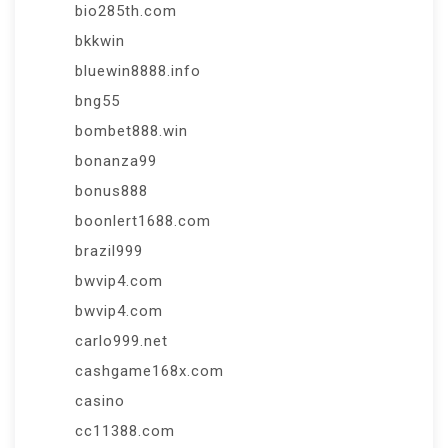
bio285th.com
bkkwin
bluewin8888.info
bng55
bombet888.win
bonanza99
bonus888
boonlert1688.com
brazil999
bwvip4.com
bwvip4.com
carlo999.net
cashgame168x.com
casino
cc11388.com