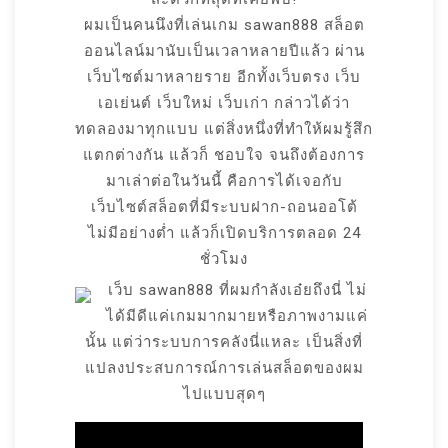
ผมเป็นคนนึงที่เล่นเกม sawan888 สล็อต
ออนไลน์มานับเป็นเวลาหลายปีแล้ว ผ่าน
เว็บไซต์มาหลายราย อีกทั้งเว็บตรง เว็บ
เอเย่นต์ เว็บใหม่ เว็บเก่า กล่าวได้ว่า
ทดลองมาทุกแบบ แต่สิ่งหนึ่งที่ทำให้ผมรู้สึก
แตกต่างกัน แล้วก็ ชอบใจ จนถึงต้องการ
มาเล่าต่อในวันนี้ คือการได้เจอกับ
เว็บไซต์สล็อตที่มีระบบฝาก-ถอนออโต้
ไม่มีอย่างต่ำ แล้วก็เปิดบริการตลอด 24
ชั่วโมง
เว็บ sawan888 ที่ผมกำลังเอ๋ยถึงนี่ ไม่
ได้มีดีแค่เกมมากมายหรือภาพงามแค่
นั้น แต่ว่าระบบการคลังนี่แหละ เป็นสิ่งที่
แปลงประสบการณ์การเล่นสล็อตของผม
ไปแบบสุดๆ