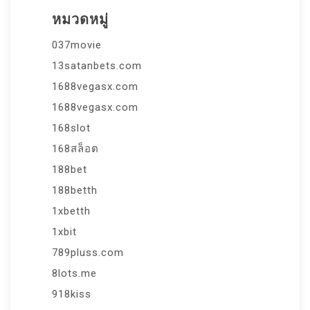
หมวดหมู่
037movie
13satanbets.com
1688vegasx.com
1688vegasx.com
168slot
168สล็อต
188bet
188betth
1xbetth
1xbit
789pluss.com
8lots.me
918kiss