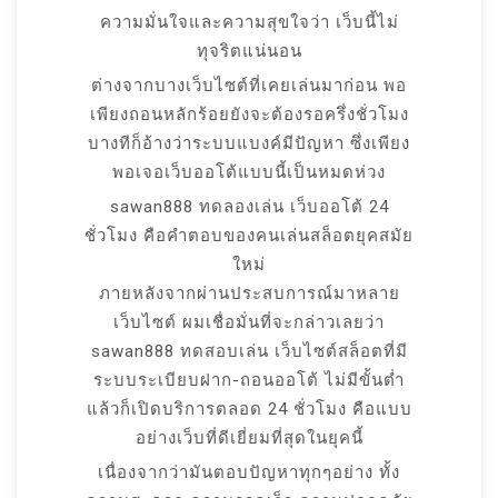
ความมั่นใจและความสุขใจว่า เว็บนี้ไม่
ทุจริตแน่นอน
ต่างจากบางเว็บไซต์ที่เคยเล่นมาก่อน พอ
เพียงถอนหลักร้อยยังจะต้องรอครึ่งชั่วโมง
บางทีก็อ้างว่าระบบแบงค์มีปัญหา ซึ่งเพียง
พอเจอเว็บออโต้แบบนี้เป็นหมดห่วง
sawan888 ทดลองเล่น เว็บออโต้ 24
ชั่วโมง คือคำตอบของคนเล่นสล็อตยุคสมัย
ใหม่
ภายหลังจากผ่านประสบการณ์มาหลาย
เว็บไซต์ ผมเชื่อมั่นที่จะกล่าวเลยว่า
sawan888 ทดสอบเล่น เว็บไซต์สล็อตที่มี
ระบบระเบียบฝาก-ถอนออโต้ ไม่มีขั้นต่ำ
แล้วก็เปิดบริการตลอด 24 ชั่วโมง คือแบบ
อย่างเว็บที่ดีเยี่ยมที่สุดในยุคนี้
เนื่องจากว่ามันตอบปัญหาทุกๆอย่าง ทั้ง