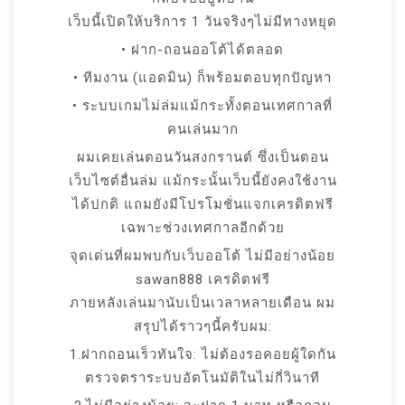
เว็บนี้เปิดให้บริการ 1 วันจริงๆไม่มีทางหยุด
• ฝาก-ถอนออโต้ได้ตลอด
• ทีมงาน (แอดมิน) ก็พร้อมตอบทุกปัญหา
• ระบบเกมไม่ล่มแม้กระทั้งตอนเทศกาลที่
คนเล่นมาก
ผมเคยเล่นตอนวันสงกรานต์ ซึ่งเป็นตอน
เว็บไซต์อื่นล่ม แม้กระนั้นเว็บนี้ยังคงใช้งาน
ได้ปกติ แถมยังมีโปรโมชั่นแจกเครดิตฟรี
เฉพาะช่วงเทศกาลอีกด้วย
จุดเด่นที่ผมพบกับเว็บออโต้ ไม่มีอย่างน้อย
sawan888 เครดิตฟรี
ภายหลังเล่นมานับเป็นเวลาหลายเดือน ผม
สรุปได้ราวๆนี้ครับผม:
1.ฝากถอนเร็วทันใจ: ไม่ต้องรอคอยผู้ใดกัน
ตรวจตราระบบอัตโนมัติในไม่กี่วินาที