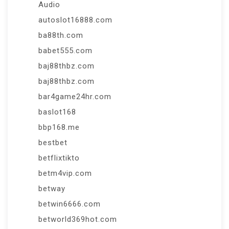
Audio
autoslot16888.com
ba88th.com
babet555.com
baj88thbz.com
baj88thbz.com
bar4game24hr.com
baslot168
bbp168.me
bestbet
betflixtikto
betm4vip.com
betway
betwin6666.com
betworld369hot.com