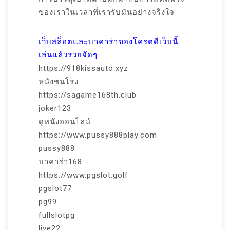
ของเราในเวลาที่เรารับมันอย่างจริงใจ
เว็บสล็อตและบาคาร่าของโครตดีเว็บนี้
เล่นแล้วรวยจัดๆ
https://918kissauto.xyz
หนังชนโรง
https://sagame168th.club
joker123
ดูหนังออนไลน์
https://www.pussy888play.com
pussy888
บาคาร่า168
https://www.pgslot.golf
pgslot77
pg99
fullslotpg
live22