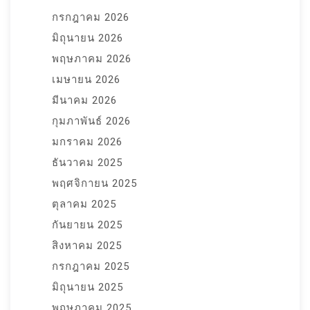
กรกฎาคม 2026
มิถุนายน 2026
พฤษภาคม 2026
เมษายน 2026
มีนาคม 2026
กุมภาพันธ์ 2026
มกราคม 2026
ธันวาคม 2025
พฤศจิกายน 2025
ตุลาคม 2025
กันยายน 2025
สิงหาคม 2025
กรกฎาคม 2025
มิถุนายน 2025
พฤษภาคม 2025