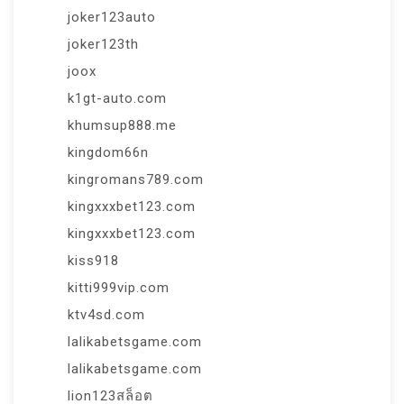
joker123auto
joker123th
joox
k1gt-auto.com
khumsup888.me
kingdom66n
kingromans789.com
kingxxxbet123.com
kingxxxbet123.com
kiss918
kitti999vip.com
ktv4sd.com
lalikabetsgame.com
lalikabetsgame.com
lion123สล็อต