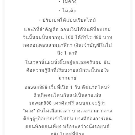
• ไม่ค้าง
• ไม่เด้ง
• ปรับเบทได้แบบเรียลไทม์
และก็ที่สำคัญคือ ถอนเงินได้ทันทีที่จบเกม
วันนั้นผมปั่นจากทุน 100 ได้กำไร 480 บาท
กดถอนตอนสามนาฬิกา เงินเข้าบัญชีในไม่
ถึง 1 นาที
ในเวลานั้นผมนั่งยิ้มอยู่จอเลยครับผม มัน
คือความรู้สึกที่เรียบง่ายแม้กระนั้นพอใจ
มากมาย
sawan888 เว็บที่เปิด 1 วัน ดีขนาดไหน?
ถ้าเกิดคนไหนกันแน่เป็นสายเล่น
sawan888 เครดิตฟรี แบบผมจะรู้ว่า
“ดวง” มันไม่เลือกเวลา บางเวลาเวลากลาง
ดึกๆจู่ๆก็อยากเข้าไปปั่น บางทีต้องการเล่น
ตอนพักตอนเที่ยง หรือระหว่างนั่งรถยนต์
กลับไปอยู่ที่บ้าน