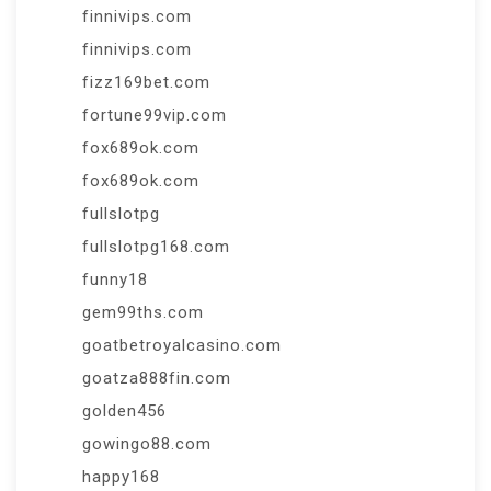
finnivips.com
finnivips.com
fizz169bet.com
fortune99vip.com
fox689ok.com
fox689ok.com
fullslotpg
fullslotpg168.com
funny18
gem99ths.com
goatbetroyalcasino.com
goatza888fin.com
golden456
gowingo88.com
happy168