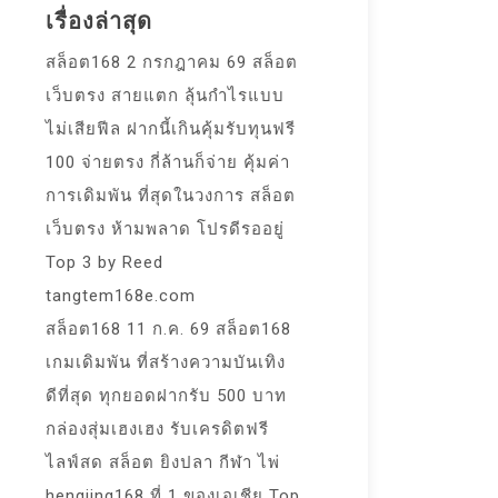
เรื่องล่าสุด
สล็อต168 2 กรกฎาคม 69 สล็อต
เว็บตรง สายแตก ลุ้นกำไรแบบ
ไม่เสียฟีล ฝากนี้เกินคุ้มรับทุนฟรี
100 จ่ายตรง กี่ล้านก็จ่าย คุ้มค่า
การเดิมพัน ที่สุดในวงการ สล็อต
เว็บตรง ห้ามพลาด โปรดีรออยู่
Top 3 by Reed
tangtem168e.com
สล็อต168 11 ก.ค. 69 สล็อต168
เกมเดิมพัน ที่สร้างความบันเทิง
ดีที่สุด ทุกยอดฝากรับ 500 บาท
กล่องสุ่มเฮงเฮง รับเครดิตฟรี
ไลฟ์สด สล็อต ยิงปลา กีฬา ไพ่
hengjing168 ที่ 1 ของเอเชีย Top