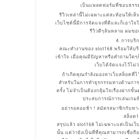
เป็นแพลตฟอร์มที่ชอบธรรม
รีวิวเหล่านี้ไม่เฉพาะแต่สะท้อนให้เ
เว็บไซต์นี้มีการจัดแจงที่ดีและก็เอาใจ
รีวิวดีๆล้นหลาม ผมข
4. การบริก
คณะทำงานของ slot168 พร้อมให้บริก
เข้าใจ เมื่อคุณมีปัญหาหรือคำถามใดๆ
เว็บได้จัดแจงไว้ไม
ถ้าเกิดคุณกำลังมองหาเว็บสล็อตที่ไ
สำหรับในการทำธุรกรรมทางด้านการเ
ครั้ง ไม่จำเป็นต้องกลุ้มใจเรื่องฝากข
ประสบการณ์การเล่นเกมที่ค
อย่ารอคอยช้า ! สมัครสมาชิกกับทางพ
สล็อต16
สรุปแล้ว slot168 ไม่เฉพาะแต่เป็นเว็
นั้น แต่ว่ายังเป็นที่ที่คุณสามารถเชื่อถ