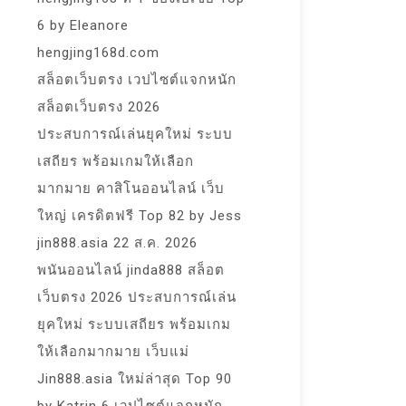
6 by Eleanore
hengjing168d.com
สล็อตเว็บตรง เวปไซต์แจกหนัก
สล็อตเว็บตรง 2026
ประสบการณ์เล่นยุคใหม่ ระบบ
เสถียร พร้อมเกมให้เลือก
มากมาย คาสิโนออนไลน์ เว็บ
ใหญ่ เครดิตฟรี Top 82 by Jess
jin888.asia 22 ส.ค. 2026
พนันออนไลน์ jinda888 สล็อต
เว็บตรง 2026 ประสบการณ์เล่น
ยุคใหม่ ระบบเสถียร พร้อมเกม
ให้เลือกมากมาย เว็บแม่
Jin888.asia ใหม่ล่าสุด Top 90