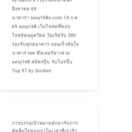
by Katrin 6 เวปไซต์แจกหนัก
สิงหาคม 69
บาคาร่า sexy168c.com 14 ก.ค.
69 sexy168 เว็บไพ่สดที่ตอบ
โจทย์คนยุคใหม่ วันเกิดรับ 500
รองรับทุกธนาคาร ถอนเร็วทันใจ
บาคาร่าสด ดีลเลอร์สาวสวย
sexy168 สมัครปุ๊บ รับโปรปั๊บ
Top 97 by Gordon
การบรรลุเป้าหมายมักมากับการ
ตัดสินใจของเราในเวลาที่เรารับ