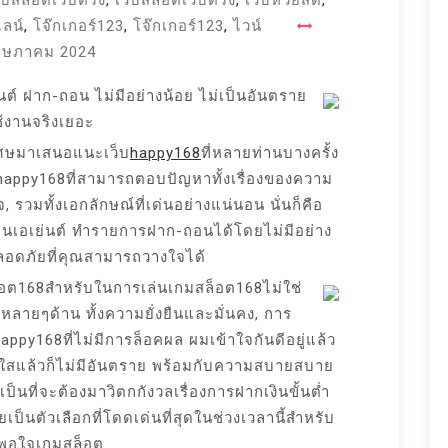
็บสล็อตเว็บตรง
,
เว็บสล็อตเว็บตรง
,
เว็บหวยสด
,
ลน์
,
โจ๊กเกอร์123
,
โจ๊กเกอร์123
,
ไวน์
ฤษภาคม 2024
นต์ ฝาก-ถอน ไม่มีอย่างน้อย ไม่เป็นอันตราย
้ใช้งานจริงเยอะ
ิเศษมาเสนอแนะเว็บ
happy168
ที่หลายท่านบางครั้ง
happy168ที่สามารถตอบปัญหาทั้งเรื่องของความ
 รวมทั้งเอกลักษณ์ที่เด่นอย่างแน่นอน นั่นก็คือ
่านเอเย่นต์ ทำรายการฝาก-ถอนได้โดยไม่มีอย่าง
ลอดภัยที่คุณสามารถวางใจได้
็อต168สำหรับในการเล่นเกมสล็อต168ไม่ใช่
งหลายๆด้าน ทั้งความยั่งยืนและมั่นคง, การ
py168ที่ไม่มีการล็อคผล ผมเข้าใจกันดีอยู่แล้ว
ใสแล้วก็ไม่มีอันตราย พร้อมกับความสบายสบาย
ำเป็นที่จะต้องมาวิตกกังวลเรื่องการฝากเงินขั้นต่ำ
ยเป็นตัวเลือกที่โดดเด่นที่สุดในช่วงเวลานี้สำหรับ
่พอใจเกมสล็อต