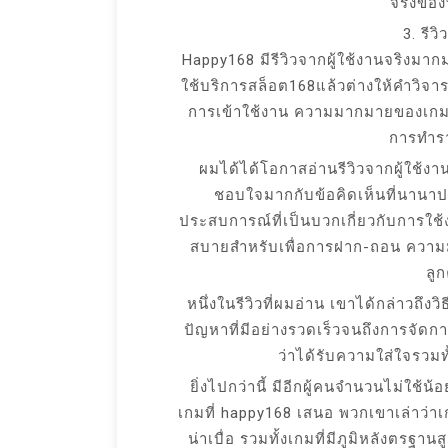
จริงของ
3. รีว
Happy168 มีรีวิวจากผู้ใช้งานจริงมา
ใช้บริการสล็อต168แล้วต่างให้คำวิจา
การเข้าใช้งาน ความมากมายของเกม
การทำรา
ผมได้ได้โอกาสอ่านรีวิวจากผู้ใช้ง
ชอบใจมากกับข้อคิดเห็นที่นานาป
ประสบการณ์ที่เป็นบวกเกี่ยวกับการใช้งา
สบายสำหรับเพื่อการฝาก-ถอน ความม
ลูก
หนึ่งในรีวิวที่ผมอ่าน เขาได้กล่าวถึงวิ
ปัญหาที่มีอย่างรวดเร็วจนถึงการจัดการ
ว่าได้รับความใส่ใจรวม
ยิ่งไปกว่านี้ มีอีกผู้คนจำนวนไม่ใ
เกมที่ happy168 เสนอ พวกเขาเล่าว่าเ
น่าเบื่อ รวมทั้งเกมที่มีภูมิหลังตรฐานส