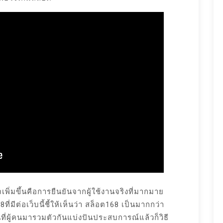
จเพิ่มขึ้นคือการยืนยันจากผู้ใช้งานจริงที่มากมาย
ี่มีต่อเว็บนี้ชี้ให้เห็นว่า สล็อต168 เป็นมากกว่า
นที่ผู้คนมารวมตัวกันแบ่งปันประสบการณ์แล้วก็วิธี