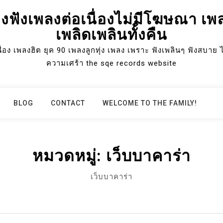
ฟังเพลงต่อเนื่องไม่มีโฆษณา เ
เพลิดเพลินทั้งคืน
ื่อง เพลงฮิต ยุค 90 เพลงลูกทุ่ง เพลง เพราะ ฟังเพลินๆ ฟังสบา
ความเศร้า the sqe records website
BLOG
CONTACT
WELCOME TO THE FAMILY!
หมวดหมู่:
เว็บบาคาร่า
เว็บบาคาร่า