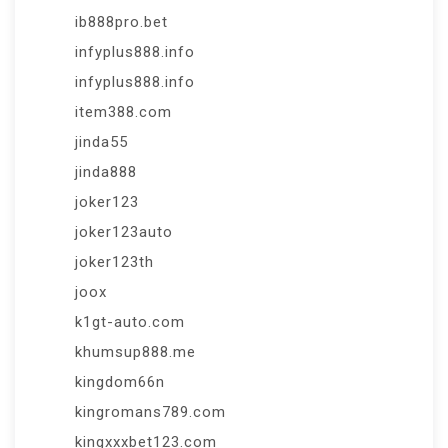
ib888pro.bet
infyplus888.info
infyplus888.info
item388.com
jinda55
jinda888
joker123
joker123auto
joker123th
joox
k1gt-auto.com
khumsup888.me
kingdom66n
kingromans789.com
kingxxxbet123.com