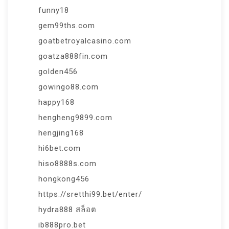
funny18
gem99ths.com
goatbetroyalcasino.com
goatza888fin.com
golden456
gowingo88.com
happy168
hengheng9899.com
hengjing168
hi6bet.com
hiso8888s.com
hongkong456
https://sretthi99.bet/enter/
hydra888 สล็อต
ib888pro.bet