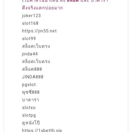
เว็บคาสิโนน่าเล่น ทั้ง
สล็อต
และ
บาคาร่า
ตึงจริงแตกบ่อยมาก
joker123
slot168
https://jin55.net
slot99
สล็อตเว็บตรง
jinda44
สล็อตเว็บตรง
สล็อต888
JINDA888
pgslot
พุซซี่888
บาคาร่า
slotxo
slotpg
ดูหนังโป๊
https://1xbetth.vip