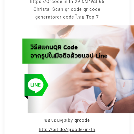
https://Qrcode.in.th 29 มีนาคม 66
Christal Scan qr code qr code
generatorqr code ไทย Top 7
ขอขอบคุณby
qrcode
http://bit.do/qrcode-in-th