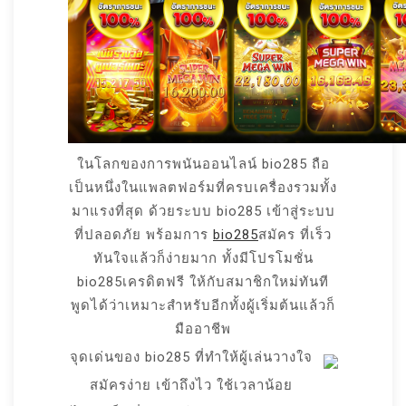
ในโลกของการพนันออนไลน์ bio285 ถือ
เป็นหนึ่งในแพลตฟอร์มที่ครบเครื่องรวมทั้ง
มาแรงที่สุด ด้วยระบบ bio285 เข้าสู่ระบบ
ที่ปลอดภัย พร้อมการ
bio285
สมัคร ที่เร็ว
ทันใจแล้วก็ง่ายมาก ทั้งมีโปรโมชั่น
bio285เครดิตฟรี ให้กับสมาชิกใหม่ทันที
พูดได้ว่าเหมาะสำหรับอีกทั้งผู้เริ่มต้นแล้วก็
มืออาชีพ
จุดเด่นของ bio285 ที่ทำให้ผู้เล่นวางใจ
สมัครง่าย เข้าถึงไว ใช้เวลาน้อย