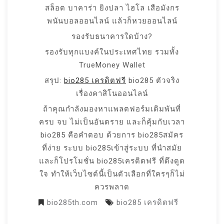
สล็อต บาคาร่า ยิงปลา ไฮโล เสือมังกร
พนันบอลออนไลน์ แล้วก็หวยออนไลน์
รองรับธนาคารใดบ้าง?
รองรับทุกแบงค์ในประเทศไทย รวมทั้ง
TrueMoney Wallet
สรุป:
bio285 เครดิตฟรี
bio285 ตัวจริง
เรื่องคาสิโนออนไลน์
ถ้าคุณกำลังมองหาแพลตฟอร์มเดิมพันที่
ครบ จบ ไม่เป็นอันตราย และก็คุ้มกับเวลา
bio285 คือคำตอบ ด้วยการ bio285สมัคร
ที่ง่าย ระบบ bio285เข้าสู่ระบบ ที่นำสมัย
และก็โปรโมชั่น bio285เครดิตฟรี ที่ดึงดูด
ใจ ทำให้เว็บไซต์นี้เป็นตัวเลือกที่ใครๆก็ไม่
ควรพลาด
bio285th.com
bio285 เครดิตฟรี