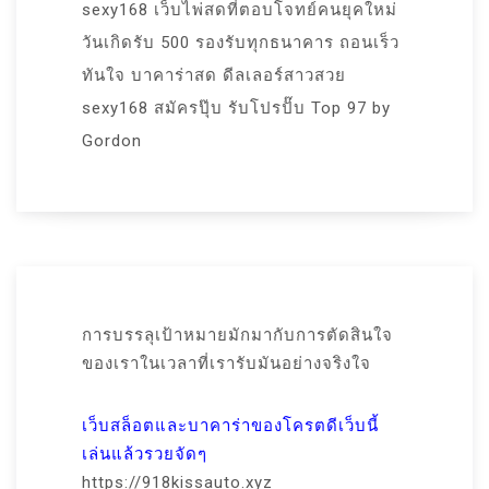
sexy168 เว็บไพ่สดที่ตอบโจทย์คนยุคใหม่
วันเกิดรับ 500 รองรับทุกธนาคาร ถอนเร็ว
ทันใจ บาคาร่าสด ดีลเลอร์สาวสวย
sexy168 สมัครปุ๊บ รับโปรปั๊บ Top 97 by
Gordon
การบรรลุเป้าหมายมักมากับการตัดสินใจ
ของเราในเวลาที่เรารับมันอย่างจริงใจ
เว็บสล็อตและบาคาร่าของโครตดีเว็บนี้
เล่นแล้วรวยจัดๆ
https://918kissauto.xyz