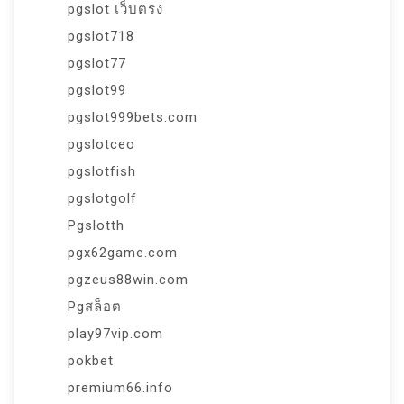
pgslot เว็บตรง
pgslot718
pgslot77
pgslot99
pgslot999bets.com
pgslotceo
pgslotfish
pgslotgolf
Pgslotth
pgx62game.com
pgzeus88win.com
Pgสล็อต
play97vip.com
pokbet
premium66.info