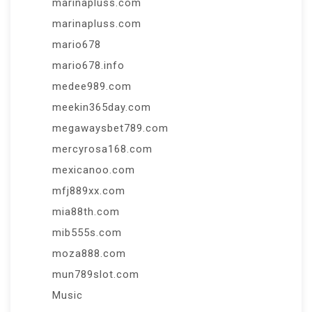
marinapluss.com
marinapluss.com
mario678
mario678.info
medee989.com
meekin365day.com
megawaysbet789.com
mercyrosa168.com
mexicanoo.com
mfj889xx.com
mia88th.com
mib555s.com
moza888.com
mun789slot.com
Music