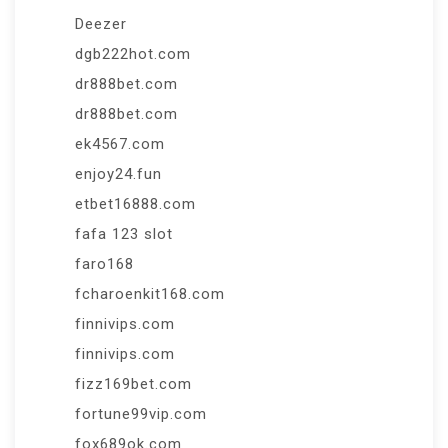
Deezer
dgb222hot.com
dr888bet.com
dr888bet.com
ek4567.com
enjoy24.fun
etbet16888.com
fafa 123 slot
faro168
fcharoenkit168.com
finnivips.com
finnivips.com
fizz169bet.com
fortune99vip.com
fox689ok.com