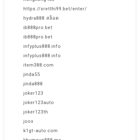
https://sretthi99.bet/enter/
hydra888 สล็อต
ib888pro.bet
ib888pro.bet
infyplus888.info
infyplus888.info
item388.com
jinda55
jinda888
joker123
joker123auto
joker123th
joox
k1gt-auto.com
khumsup888.me