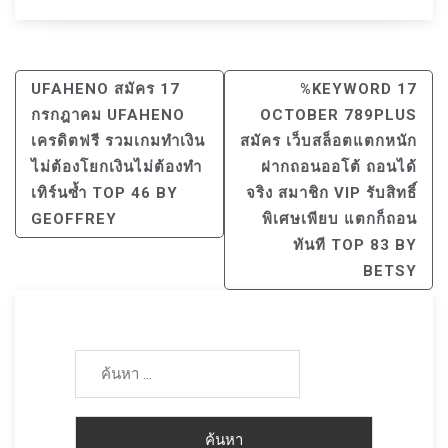
แนะแนว
UFAHENO สมัคร 17
%KEYWORD 17
เรื่อง
กรกฎาคม UFAHENO
OCTOBER 789PLUS
เครดิตฟรี รวมเกมทำเงิน
สมัคร เว็บสล็อตแตกหนัก
ไม่ต้องโยกเงินไม่ต้องทำ
ฝากถอนออโต้ ถอนได้
เทิร์นซ้ำ TOP 46 BY
จริง สมาชิก VIP รับสิทธิ์
GEOFFREY
พิเศษเพียบ แตกก็ถอน
ทันที TOP 83 BY
BETSY
ค้นหา
สำหรับ: