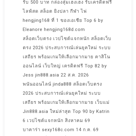
รับ 500 บาท กล่องสุ่มเฮงเฮง รับเครดิตฟรี
ไลฟ์สด สล็อต ยิงปลา กีฬา ไพ่
hengjing168 ที่ 1 ของเอเชีย Top 6 by
Eleanore hengjing168d.com
สล็อตเว็บตรง เวปไซต์แจกหนัก สล็อตเว็บ
ตรง 2026 ประสบการณ์เล่นยุคใหม่ ระบบ
เสถียร พร้อมเกมให้เลือกมากมาย คาสิโน
ออนไลน์ เว็บใหญ่ เครดิตฟรี Top 82 by
Jess jin888.asia 22 ส.ค. 2026
พนันออนไลน์ jinda888 สล็อตเว็บตรง
2026 ประสบการณ์เล่นยุคใหม่ ระบบ
เสถียร พร้อมเกมให้เลือกมากมาย เว็บแม่
Jin888.asia ใหม่ล่าสุด Top 90 by Katrin
6 เวปไซต์แจกหนัก สิงหาคม 69
บาคาร่า sexy168c.com 14 ก.ค. 69