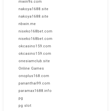
mwin9s.com
nakoya1688.site
nakoya1688.site
nbwin.me
niseko168bet.com
niseko168bet.com
okcasino159.com
okcasino159.com
onesiamclub.site
Online Games
onoplus168.com
pananthai99.com
paramax1688.info
pg
pg slot