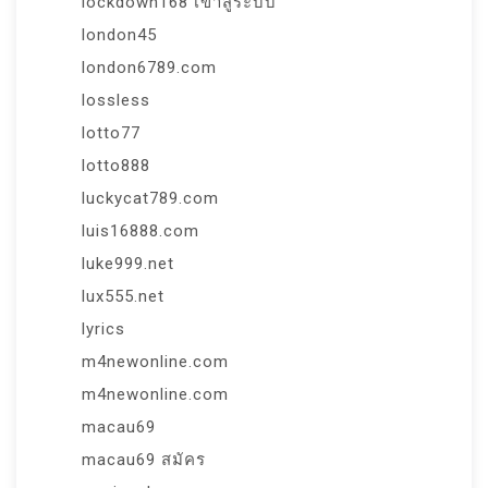
lockdown168 เข้าสู่ระบบ
london45
london6789.com
lossless
lotto77
lotto888
luckycat789.com
luis16888.com
luke999.net
lux555.net
lyrics
m4newonline.com
m4newonline.com
macau69
macau69 สมัคร