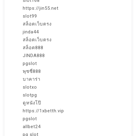
slot168
https://jin55.net
slot99
สล็อตเว็บตรง
jinda44
สล็อตเว็บตรง
สล็อต888
JINDA888
pgslot
พุซซี่888
บาคาร่า
slotxo
slotpg
ดูหนังโป๊
https://1xbetth.vip
pgslot
allbet24
pg slot