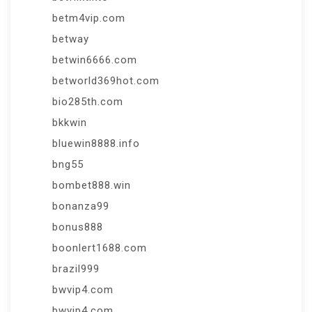
betm4vip.com
betway
betwin6666.com
betworld369hot.com
bio285th.com
bkkwin
bluewin8888.info
bng55
bombet888.win
bonanza99
bonus888
boonlert1688.com
brazil999
bwvip4.com
bwvip4.com