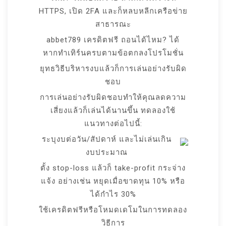
HTTPS, เปิด 2FA และก็หลบหลีกเครือข่าย
สาธารณะ
abbet789 เครดิตฟรี ถอนได้ไหม? ได้
หากทำเทิร์นครบตามข้อตกลงโปรโมชั่น
ยุทธวิธีบริหารงบแล้วก็การเล่นอย่างรับผิด
ชอบ
การเล่นอย่างรับผิดชอบทำให้คุณลดความ
เสี่ยงแล้วก็เล่นได้นานขึ้น ทดลองใช้
แนวทางต่อไปนี้:
ระบุงบต่อวัน/สัปดาห์ และไม่เล่นเกิน
งบประมาณ
ตั้ง stop-loss แล้วก็ take-profit กระจ่าง
แจ้ง อย่างเช่น หยุดเมื่อขาดทุน 10% หรือ
ได้กำไร 30%
ใช้เครดิตฟรีหรือโหมดเดโมในการทดลอง
วิธีการ