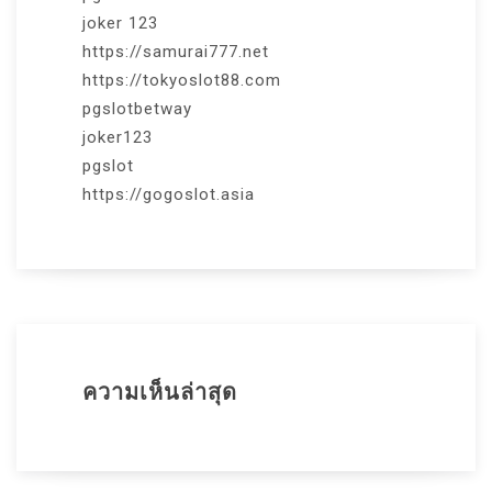
joker 123
https://samurai777.net
https://tokyoslot88.com
pgslotbetway
joker123
pgslot
https://gogoslot.asia
ความเห็นล่าสุด