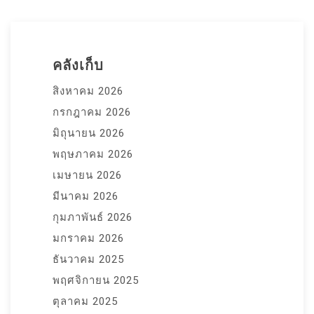
คลังเก็บ
สิงหาคม 2026
กรกฎาคม 2026
มิถุนายน 2026
พฤษภาคม 2026
เมษายน 2026
มีนาคม 2026
กุมภาพันธ์ 2026
มกราคม 2026
ธันวาคม 2025
พฤศจิกายน 2025
ตุลาคม 2025