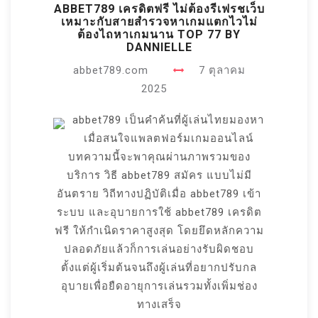
ABBET789 เครดิตฟรี ไม่ต้องรีเฟรชเว็บ
เหมาะกับสายสำรวจหาเกมแตกไวไม่
ต้องไถหาเกมนาน TOP 77 BY
DANNIELLE
abbet789.com
7 ตุลาคม
2025
abbet789 เป็นคำค้นที่ผู้เล่นไทยมองหา
เมื่อสนใจแพลตฟอร์มเกมออนไลน์
บทความนี้จะพาคุณผ่านภาพรวมของ
บริการ วิธี abbet789 สมัคร แบบไม่มี
อันตราย วิถีทางปฏิบัติเมื่อ abbet789 เข้า
ระบบ และอุบายการใช้ abbet789 เครดิต
ฟรี ให้กำเนิดราคาสูงสุด โดยยึดหลักความ
ปลอดภัยแล้วก็การเล่นอย่างรับผิดชอบ
ตั้งแต่ผู้เริ่มต้นจนถึงผู้เล่นที่อยากปรับกล
อุบายเพื่อยืดอายุการเล่นรวมทั้งเพิ่มช่อง
ทางเสร็จ