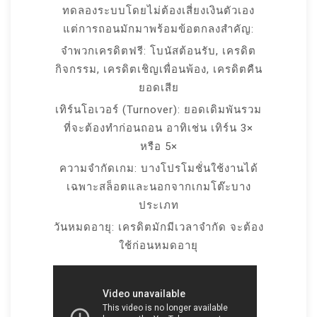
ทดลองระบบโดยไม่ต้องเสี่ยงเงินตัวเอง
แต่การถอนมักมาพร้อมข้อตกลงสำคัญ:
จำพวกเครดิตฟรี: โบนัสต้อนรับ, เครดิต
กิจกรรม, เครดิตเชิญเพื่อนพ้อง, เครดิตคืน
ยอดเสีย
เทิร์นโอเวอร์ (Turnover): ยอดเดิมพันรวม
ที่จะต้องทำก่อนถอน อาทิเช่น เทิร์น 3×
หรือ 5×
ความจำกัดเกม: บางโปรโมชั่นใช้งานได้
เฉพาะสล็อตและนอกจากเกมโต๊ะบาง
ประเภท
วันหมดอายุ: เครดิตมักมีเวลาจำกัด จะต้อง
ใช้ก่อนหมดอายุ