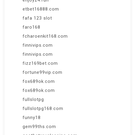
etbet16888.com
fafa 123 slot
faro168
fcharoenkit168.com
finnivips.com
finnivips.com
fizz169bet.com
fortune99vip.com
fox689ok.com
fox689ok.com
fullslotpg
fullslotpg168.com
funny18
gem99ths.com