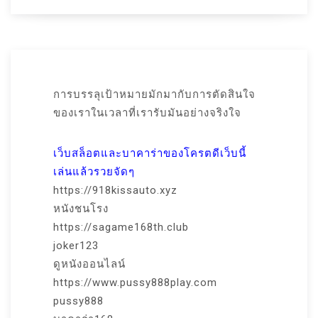
การบรรลุเป้าหมายมักมากับการตัดสินใจ
ของเราในเวลาที่เรารับมันอย่างจริงใจ
เว็บสล็อตและบาคาร่าของโครตดีเว็บนี้
เล่นแล้วรวยจัดๆ
https://918kissauto.xyz
หนังชนโรง
https://sagame168th.club
joker123
ดูหนังออนไลน์
https://www.pussy888play.com
pussy888