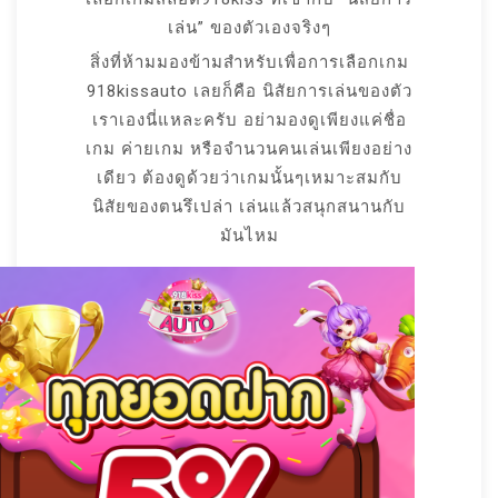
เล่น” ของตัวเองจริงๆ
สิ่งที่ห้ามมองข้ามสำหรับเพื่อการเลือกเกม
918kissauto เลยก็คือ นิสัยการเล่นของตัว
เราเองนี่แหละครับ อย่ามองดูเพียงแค่ชื่อ
เกม ค่ายเกม หรือจำนวนคนเล่นเพียงอย่าง
เดียว ต้องดูด้วยว่าเกมนั้นๆเหมาะสมกับ
นิสัยของตนรึเปล่า เล่นแล้วสนุกสนานกับ
มันไหม