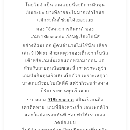
โดยไม่จำเป็น เกมแบบนี้จะมีการคืนทุน
เป็นระยะ บางทีอาจจะไม่มากเท่าไรนัก
แม้กระนั้นก็ช่วยได้เยอะเลย
มอง “จังหวะการกินทุน” ของ
เกม918kissauto ก่อนดูเรื่องโบนัส
อย่างที่ผมบอก ผู้คนจำนวนไม่ใช้น้อยเลือก
เล่น 918kiss ด้วยเหตุว่ามองเห็นจากโบนัส
เข้าหรือเกมนั้นเคยแตกหนักมาก่อน แต่
สำหรับสายทุนน้อยขณะนี้ เราควรจะดูว่า
เกมนั้นกินทุนเร็วเพียงใดด้วย เพราะเหตุว่า
บางเกมมีรอบโบนัสที่ดี แต่ว่าก็ระหว่างทาง
ก็รับประทานทุนเร็วมาก
• บางเกม
918kissauto
สปินเร็วจนถึง
เครดิตหาย: เกมที่มีจังหวะเร็ว เอฟเฟกต์ไว
และก็แปลงรอบทันที ชอบทำให้เราเผลอ
กดต่อแบบ
ไม่รู้ตัว สายทุนน้อยเสียเปรียบตรงที่เครดิต