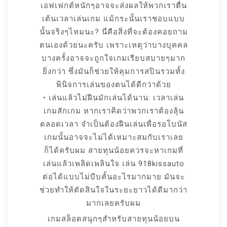
เอฟเฟกต์หนักๆอาจจะส่งผลให้พวกเราตื่น
เต้นเวลาเล่นเกม แม้กระนั้นเราชอบแบบ
นั้นจริงๆไหมนะ? นี่คือสิ่งที่จะต้องคอยถาม
ตนเองด้วยนะครับ เพราะเหตุว่าบางบุคคล
บางครั้งอาจจะถูกใจเกมเรียบสบายๆมาก
ยิ่งกว่า ซึ่งมันก็ช่วยให้คุมการสปินรวมทั้ง
พินิจการเล่นของตนได้ดีกว่าด้วย
• เล่นแล้วไม่ฝืนมักเล่นได้นาน: เวลาเล่น
เกมสักเกม หากเราคิดว่าพวกเราต้องลุ้น
ตลอดเวลา จำเป็นต้องฝืนเล่นเพื่อรอโบนัส
เกมนั้นอาจจะไม่ได้เหมาะสมกับเราเลย
ก็ได้ครับผม สายทุนน้อยควรจะหาเกมที่
เล่นแล้วเพลิดเพลินใจ เล่น 918kissauto
ต่อได้แบบไม่บีบคั้นอะไรมากมาย มันจะ
ช่วยทำให้ตัดสินใจในระยะยาวได้ดีมากว่า
มากเลยครับผม
เกมสล็อตสนุกๆสำหรับสายทุนน้อยบน