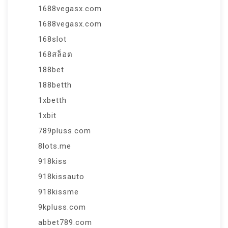
1688vegasx.com
1688vegasx.com
168slot
168สล็อต
188bet
188betth
1xbetth
1xbit
789pluss.com
8lots.me
918kiss
918kissauto
918kissme
9kpluss.com
abbet789.com