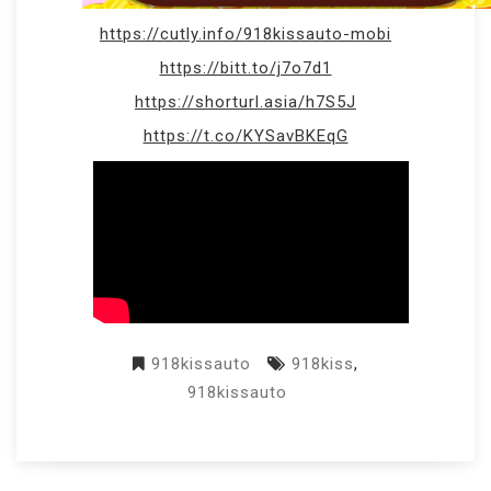
https://cutly.info/918kissauto-mobi
https://bitt.to/j7o7d1
https://shorturl.asia/h7S5J
https://t.co/KYSavBKEqG
918kissauto
918kiss
,
918kissauto