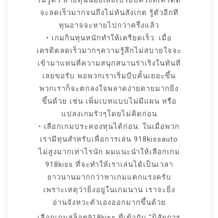
จะลดเร็วมากจนถึงไม่ทันสังเกต รู้ตัวอีกที
ทุนอาจจะหายไปกว่าครึ่งแล้ว
• เกมกินทุนหนักทำให้เครียดเร็ว: เมื่อ
เครดิตลดเร็วมากๆความรู้สึกไม่สบายใจจะ
เข้ามาแทนที่ความสนุกสนานร่าเริงในทันที
เลยขอรับ พอพวกเราเริ่มบีบคั้นเยอะขึ้น
พวกเราก็จะตกลงใจพลาดง่ายดายมากยิ่ง
ขึ้นด้วย เช่น เพิ่มเบทแบบไม่มีแผน หรือ
แปลงเกมรัวๆโดยไม่คิดก่อน
• เลือกเกมประคองทุนได้ก่อน: ในเมื่อพวก
เรามีทุนสำหรับเพื่อการเล่น 918kissauto
ไม่สูงมากเท่าไรนัก ผมแนะนำให้เลือกเกม
918kiss ที่จะทำให้เราเล่นได้เป็นเวลา
ยาวนานมากกว่าหาเกมแตกแรงครับ
เพราะเหตุว่ายิ่งอยู่ในเกมนาน เราจะยิ่ง
อ่านจังหวะตัวเองออกมากขึ้นด้วย
เลือกเกมสล็อต918kiss ที่เข้ากับ “นิสัยการ