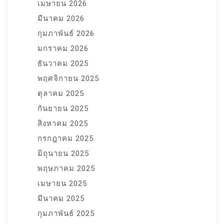
เมษายน 2026
มีนาคม 2026
กุมภาพันธ์ 2026
มกราคม 2026
ธันวาคม 2025
พฤศจิกายน 2025
ตุลาคม 2025
กันยายน 2025
สิงหาคม 2025
กรกฎาคม 2025
มิถุนายน 2025
พฤษภาคม 2025
เมษายน 2025
มีนาคม 2025
กุมภาพันธ์ 2025