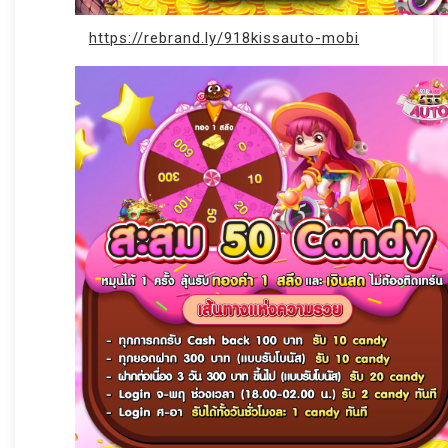
https://rebrand.ly/918kissauto-mobi