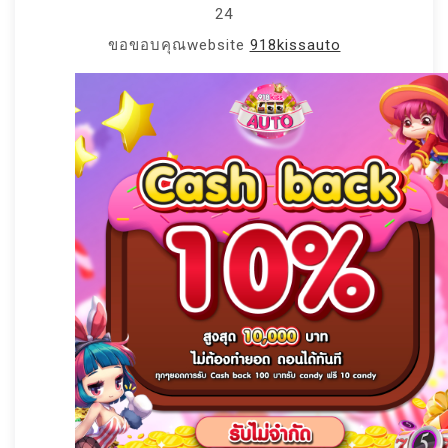
24
ขอขอบคุณwebsite
918kissauto