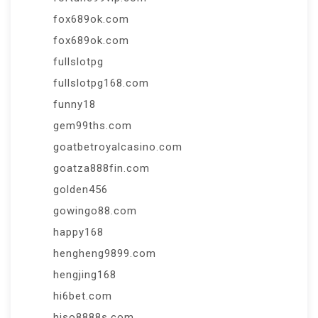
fox689ok.com
fox689ok.com
fullslotpg
fullslotpg168.com
funny18
gem99ths.com
goatbetroyalcasino.com
goatza888fin.com
golden456
gowingo88.com
happy168
hengheng9899.com
hengjing168
hi6bet.com
hiso8888s.com