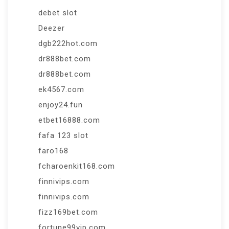
debet slot
Deezer
dgb222hot.com
dr888bet.com
dr888bet.com
ek4567.com
enjoy24.fun
etbet16888.com
fafa 123 slot
faro168
fcharoenkit168.com
finnivips.com
finnivips.com
fizz169bet.com
fortune99vip.com