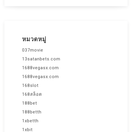
หมวดหมู่
037movie
13satanbets.com
1688vegasx.com
1688vegasx.com
168slot
168สล็อต
188bet
188betth
1xbetth
1xbit