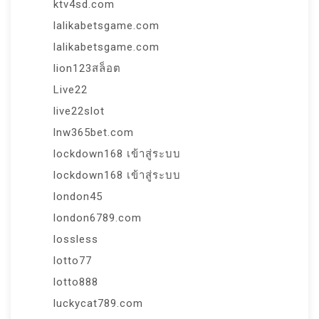
ktv4sd.com
lalikabetsgame.com
lalikabetsgame.com
lion123สล็อต
Live22
live22slot
lnw365bet.com
lockdown168 เข้าสู่ระบบ
lockdown168 เข้าสู่ระบบ
london45
london6789.com
lossless
lotto77
lotto888
luckycat789.com