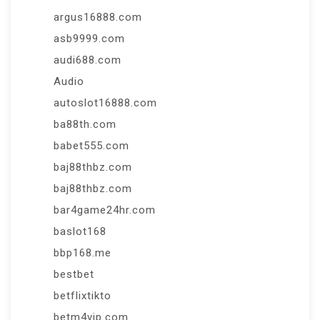
argus16888.com
asb9999.com
audi688.com
Audio
autoslot16888.com
ba88th.com
babet555.com
baj88thbz.com
baj88thbz.com
bar4game24hr.com
baslot168
bbp168.me
bestbet
betflixtikto
betm4vip.com