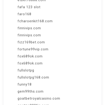
etbet16888.com
fafa 123 slot
faro168
fcharoenkit168.com
finnivips.com
finnivips.com
fizz169bet.com
fortune99vip.com
fox689ok.com
fox689ok.com
fullslotpg
fullslotpg168.com
funny18
gem99ths.com
goatbetroyalcasino.com