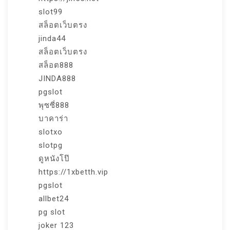
slot99
สล็อตเว็บตรง
jinda44
สล็อตเว็บตรง
สล็อต888
JINDA888
pgslot
พุซซี่888
บาคาร่า
slotxo
slotpg
ดูหนังโป๊
https://1xbetth.vip
pgslot
allbet24
pg slot
joker 123