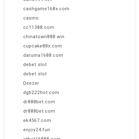
cashgame168x.com
casino
cc11388.com
chinatown888.win
cupcake88x.com
daruma1688.com
debet slot
debet slot
Deezer
dgb222hot.com
dr888bet.com
dr888bet.com
ek4567.com
enjoy24.fun