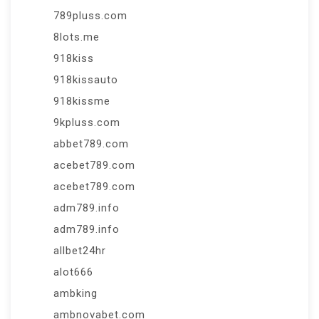
789pluss.com
8lots.me
918kiss
918kissauto
918kissme
9kpluss.com
abbet789.com
acebet789.com
acebet789.com
adm789.info
adm789.info
allbet24hr
alot666
ambking
ambnovabet.com