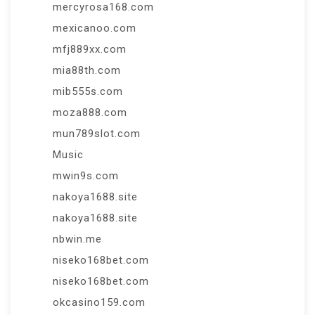
mercyrosa168.com
mexicanoo.com
mfj889xx.com
mia88th.com
mib555s.com
moza888.com
mun789slot.com
Music
mwin9s.com
nakoya1688.site
nakoya1688.site
nbwin.me
niseko168bet.com
niseko168bet.com
okcasino159.com