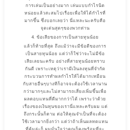
การเล่นเป็นอย่างมาก เล่นแบบกำไรนิด
หน่อยแล้วสะสมไปเรื่อยเพื่อให้ได้กำไรที่
มากขึ้น ซึ่งบอกเลยว่า นี่แหละนะครับคือ
จุดเด่นสุดๆของพวกท่าน
4. ข้อเสียของการเป็นสายทุนน้อย
แล้วก็ท้ายที่สุด ถึงแม้ว่าจะมีข้อดีของการ
เป็นสายทุนน้อย แต่ว่าก็ใช่ว่าจะไม่มีข้อ
เสียเลยนะครับ อย่างที่สายทุนน้อยทราบ
กันดี เพราะเหตุว่าเรามีเงินลงทุนที่จำกัด
กระบวนการทำผลกำไรให้ได้มากเหมือน
กับสายอื่นๆบางทีก็อาจจะต้องใช้เวลานาน
กว่ามากๆและไม่สามารถเสี่ยงเพิ่มขึ้นเพื่อ
ผลตอบแทนที่ดีมากกว่าได้ เพราะว่าด้วย
เรื่องของเงินทุนของเรานี่แหละครับผม แต่
ถึงกระนั้นก็ตาม ต่อให้คุณจำเป็นที่จะต้อง
ใช้เวลามากยิ่งกว่า แต่ว่าถ้าเห็นผลทดแทน
ที่คุ้มล่ะก็ ผมมั่นใจว่าคุณก็คงพร้อมที่จะ