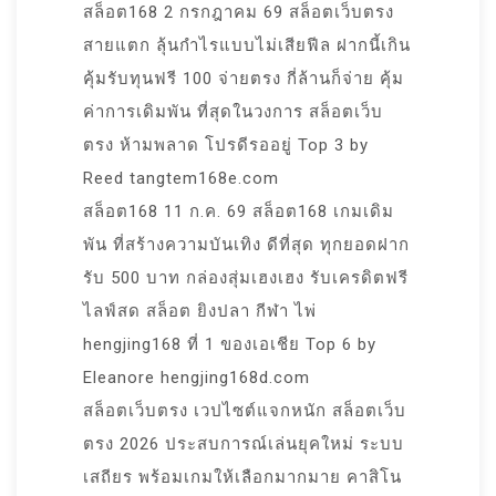
สล็อต168 2 กรกฎาคม 69 สล็อตเว็บตรง
สายแตก ลุ้นกำไรแบบไม่เสียฟีล ฝากนี้เกิน
คุ้มรับทุนฟรี 100 จ่ายตรง กี่ล้านก็จ่าย คุ้ม
ค่าการเดิมพัน ที่สุดในวงการ สล็อตเว็บ
ตรง ห้ามพลาด โปรดีรออยู่ Top 3 by
Reed tangtem168e.com
สล็อต168 11 ก.ค. 69 สล็อต168 เกมเดิม
พัน ที่สร้างความบันเทิง ดีที่สุด ทุกยอดฝาก
รับ 500 บาท กล่องสุ่มเฮงเฮง รับเครดิตฟรี
ไลฟ์สด สล็อต ยิงปลา กีฬา ไพ่
hengjing168 ที่ 1 ของเอเชีย Top 6 by
Eleanore hengjing168d.com
สล็อตเว็บตรง เวปไซต์แจกหนัก สล็อตเว็บ
ตรง 2026 ประสบการณ์เล่นยุคใหม่ ระบบ
เสถียร พร้อมเกมให้เลือกมากมาย คาสิโน