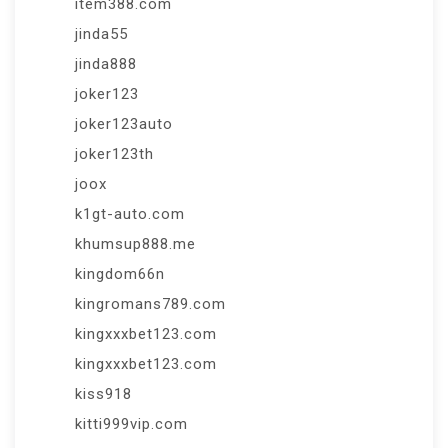
item388.com
jinda55
jinda888
joker123
joker123auto
joker123th
joox
k1gt-auto.com
khumsup888.me
kingdom66n
kingromans789.com
kingxxxbet123.com
kingxxxbet123.com
kiss918
kitti999vip.com