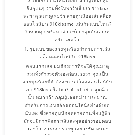
เล่นสล็อตออนไลน์ได้อย่างกับผู้เล่นกลุ่ม
อื่นๆแน่ๆ รวมทั้งในพาร์ทนี้ เรา 918kiss
จะพาคุณมาดูเลยว่า สายทุนน้อยเล่นสล็อต
ออนไลน์บน 918kissme เล่นกันแบบไหน?
ถ้าหากคุณพร้อมแล้วล่ะก็ มาลุยกันเลยนะ
ครับ เลทโก!
1. รูปแบบของสายทุนน้อยสำหรับการเล่น
สล็อตออนไลน์กับ 918kiss
ตอนแรกเลย ผมต้องการที่จะให้คุณมาดู
รวมทั้งสำรวจตัวเองก่อนเลยว่า คุณเป็น
สายทุนน้อยที่กำลังจะเล่นสล็อตออนไลน์กับ
เรา 918kiss รึเปล่า? สำหรับสายทุนน้อย
นั้น หมายถึง กลุ่มผู้เล่นที่มีงบประมาณ
สำหรับการเล่นสล็อตออนไลน์อย่างจำกัด
นั่นเอง ซึ่งสายทุนน้อยหลายท่านที่ผมรู้จัก
มักจะมีการจัดการเงินลงทุนอย่างรอบคอบ
และก็วางแผนการลงทุนอย่างชัดเจนนะ