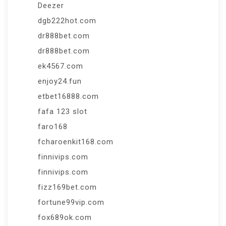
Deezer
dgb222hot.com
dr888bet.com
dr888bet.com
ek4567.com
enjoy24.fun
etbet16888.com
fafa 123 slot
faro168
fcharoenkit168.com
finnivips.com
finnivips.com
fizz169bet.com
fortune99vip.com
fox689ok.com