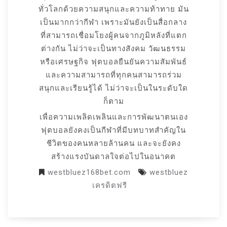
ทั่วโลกด้วยความสนุกและความท้าทาย มัน
เป็นมากกว่ากีฬา เพราะมันยังเป็นสื่อกลาง
ที่สามารถเชื่อมโยงผู้คนจากภูมิหลังที่แตก
ต่างกัน ไม่ว่าจะเป็นทางสังคม วัฒนธรรม
หรือเศรษฐกิจ ฟุตบอลยืนยันความสัมพันธ์
และความสามารถที่ทุกคนสามารถร่วม
สนุกและเรียนรู้ได้ ไม่ว่าจะเป็นในระดับใด
ก็ตาม
เพื่อความเพลิดเพลินและการพัฒนาตนเอง
ฟุตบอลยังคงเป็นกีฬาที่มีบทบาทสำคัญใน
ชีวิตของคนหลายล้านคน และจะยังคง
สร้างแรงบันดาลใจต่อไปในอนาคต
westbluez168bet.com
westbluez
เครดิตฟรี