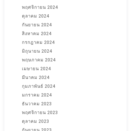
พฤศจิกายน 2024
ตุลาคม 2024
กันยายน 2024
สิงหาคม 2024
กรกฎาคม 2024
มิถุนายน 2024
พฤษภาคม 2024
เมษายน 2024
มีนาคม 2024
กุมภาพันธ์ 2024
มกราคม 2024
ธันวาคม 2023
พฤศจิกายน 2023
ตุลาคม 2023
กันยายน 2023