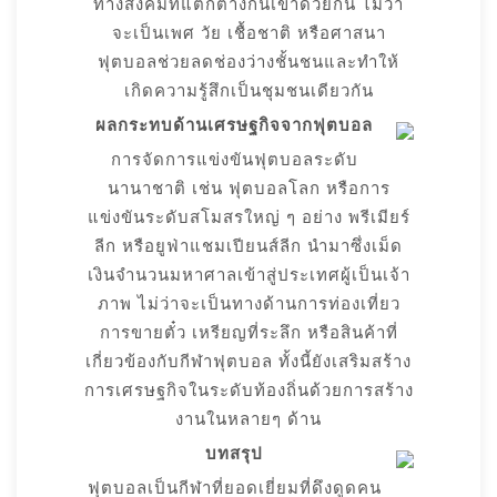
ทางสังคมที่แตกต่างกันเข้าด้วยกัน ไม่ว่า
จะเป็นเพศ วัย เชื้อชาติ หรือศาสนา
ฟุตบอลช่วยลดช่องว่างชั้นชนและทำให้
เกิดความรู้สึกเป็นชุมชนเดียวกัน
ผลกระทบด้านเศรษฐกิจจากฟุตบอล
การจัดการแข่งขันฟุตบอลระดับ
นานาชาติ เช่น ฟุตบอลโลก หรือการ
แข่งขันระดับสโมสรใหญ่ ๆ อย่าง พรีเมียร์
ลีก หรือยูฟ่าแชมเปียนส์ลีก นำมาซึ่งเม็ด
เงินจำนวนมหาศาลเข้าสู่ประเทศผู้เป็นเจ้า
ภาพ ไม่ว่าจะเป็นทางด้านการท่องเที่ยว
การขายตั๋ว เหรียญที่ระลึก หรือสินค้าที่
เกี่ยวข้องกับกีฬาฟุตบอล ทั้งนี้ยังเสริมสร้าง
การเศรษฐกิจในระดับท้องถิ่นด้วยการสร้าง
งานในหลายๆ ด้าน
บทสรุป
ฟุตบอลเป็นกีฬาที่ยอดเยี่ยมที่ดึงดูดคน