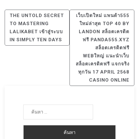
แนะแนว
THE UNTOLD SECRET
เว็บเปิดใหม่ แพนด้า555
เรื่อง
TO MASTERING
ใหม่ล่าสุด TOP 40 BY
LALIKABET เข้าสู่ระบบ
LANDON สล็อตเครดิต
IN SIMPLY TEN DAYS
ฟรี PANDA555.XYZ
สล็อตเครดิตฟรี
WEBใหญ่ แนะนำเว็บ
สล็อตเครดิตฟรี แจกจริง
ทุกวัน 17 APRIL 2568
CASINO ONLINE
ค้นหา
สำหรับ: