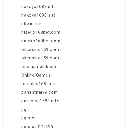
nakoya1688.site
nakoya1688.site
nbwin.me
niseko168bet.com
niseko168bet.com
okcasino159.com
okcasino159.com
onesiamclub.site
Online Games
onoplus168.com
pananthai99.com
paramax1688.info
pg
pg slot
pg slot ทางเข้า