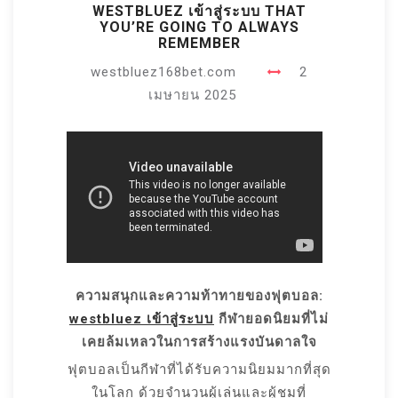
WESTBLUEZ เข้าสู่ระบบ THAT
YOU’RE GOING TO ALWAYS
REMEMBER
westbluez168bet.com
2
เมษายน 2025
ความสนุกและความท้าทายของฟุตบอล:
westbluez เข้าสู่ระบบ
กีฬายอดนิยมที่ไม่
เคยล้มเหลวในการสร้างแรงบันดาลใจ
ฟุตบอลเป็นกีฬาที่ได้รับความนิยมมากที่สุด
ในโลก ด้วยจำนวนผู้เล่นและผู้ชมที่