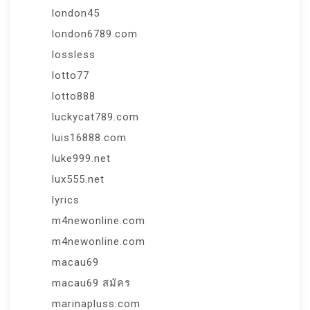
london45
london6789.com
lossless
lotto77
lotto888
luckycat789.com
luis16888.com
luke999.net
lux555.net
lyrics
m4newonline.com
m4newonline.com
macau69
macau69 สมัคร
marinapluss.com