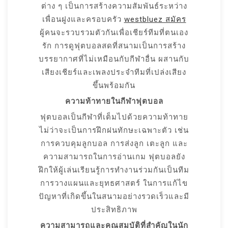
ต่าง ๆ เป็นการสร้างความสัมพันธ์ระหว่าง
เพื่อนฝูงและครอบครัว
westbluez สมัคร
ผู้คนจะรวบรวมตัวกันเพื่อเชียร์ทีมที่ตนเอง
รัก การดูฟุตบอลสดที่สนามเป็นการสร้าง
บรรยากาศที่ไม่เหมือนกับกีฬาอื่น ผสานกับ
เสียงเชียร์และเพลงประจำทีมที่เปล่งเสียง
ขึ้นพร้อมกัน
ความท้าทายในกีฬาฟุตบอล
ฟุตบอลเป็นกีฬาที่เต็มไปด้วยความท้าทาย
ไม่ว่าจะเป็นการฝึกฝนทักษะเฉพาะตัว เช่น
การควบคุมลูกบอล การส่งลูก เตะลูก และ
ความสามารถในการอ่านเกม ฟุตบอลยัง
ฝึกให้ผู้เล่นเรียนรู้การทำงานร่วมกันเป็นทีม
การวางแผนและยุทธศาสตร์ ในการแก้ไข
ปัญหาที่เกิดขึ้นในสนามอย่างรวดเร็วและมี
ประสิทธิภาพ
ความสามารถและคุณสมบัติที่สำคัญในนัก