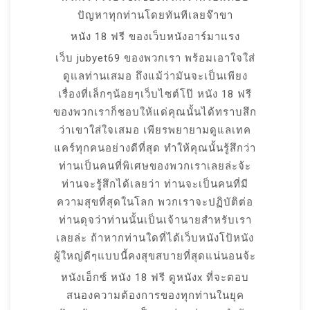
ปัญหาทุกท่านโดยทันทีเลยจ๊าขา
หนัง 18 ฟรี ของเว็บหนังอาร์มาแรง
เว็บ jubyet69 ของพวกเรา พร้อมเอาใจใส่
ดูแลท่านเสมอ ถึงแม้ว่ามันจะเป็นเพียง
เรื่องที่เล็กๆน้อยๆเว็บไซต์โป๊ หนัง 18 ฟรี
ของพวกเราก็ชอบให้แด่คุณนั้นได้ทราบสึก
ว่าเขาใส่ใจเสมอ เพียรพยายามดูแลเทค
แคร์ทุกคนอย่างดีที่สุด ทำให้คุณนั้นรู้สึกว่า
ท่านเป็นคนที่พิเศษของพวกเราเลยล่ะจ้ะ
ท่านจะรู้สึกได้เลยว่า ท่านจะเป็นคนที่มี
ความสุขที่สุดในโลก พวกเราจะปฏิบัติต่อ
ท่านดุจว่าท่านนั้นเป็นเจ้านายสำหรับเรา
เลยล่ะ ถ้าหากท่านใดที่ได้เว็บหนังโป้หนัง
ผู้ใหญ่ดีๆแบบนี้คงสุขสบายที่สุดแน่นอนจ้ะ
หนังเอ็กซ์ หนัง 18 ฟรี ดูหนังx ที่จะตอบ
สนองความต้องการของทุกท่านในยุค