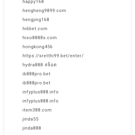
happy168
hengheng9899.com
hengjing168
hi6bet.com
hiso8888s.com
hongkong456
https://sretthi99.bet/enter/
hydra888 สล็อต
ib888pro.bet
ib888pro.bet
infyplus888.info
infyplus888.info
item388.com
jinda55
jinda888