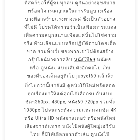
ที่สุดก็ขอให้ผู้ชมทุกคน ดูกันอย่างสุขสบาย
พร้อมวิจารณญาณในการรับดูบางเรื่อง
บางทีอาจร้ายแรงทางเพศ ซึ่งเป็นตัวอย่าง
ที่ไม่ดี โปรดให้ทราบว่าเป็นเพียงการแสดง
เพื่อความสนุกสนานเพียงแค่นั้นไม่ใช่ความ
จริง ห้ามเลียนแบบหรือปฏิบัติตามโดยเด็ด
ขาด รวมทั้งเว็บของพวกเราไม่ต้องสร้าง
กรุ๊ปไลน์มาขายคลิป
หนังโป๊69
หนัง69
หรือ ดูหนังx แบบเสียตังอีกต่อไป เว็บ
ของดีของเด็ดอยู่ที่เว็บ jubyet69 แล้วจ้ะ
ยิ่งไปกว่านี้เรายังมี ดูหนังโป๊ใหม่ฟรีตลอด
ทุกเรื่องมาให้แด่คุณได้เลือกชมกันแบบ
ชัดๆ360px, 480px,
หนัง69
720px รวมทั้ง
1080px ไปจนกระทั่งความแหลมคมชัด 4K
หรือ Ultra HD หนังมาสเตอร์ หรือหนังใหม่
เสียงซาวด์แทรก หนังโป้หนังผู้ใหญ่เอวีซับ
ไทย ก็มีให้เลือกจากตัวเล่น ดูหนังโป๊