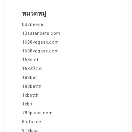
หมวดหมู่
037movie
13satanbets.com
1688vegasx.com
1688vegasx.com
168slot
168สล็อต
188bet
188betth
1xbetth
1xbit
789pluss.com
8lots.me
918kiss