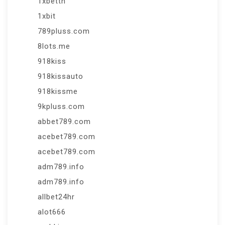
1xbetth
1xbit
789pluss.com
8lots.me
918kiss
918kissauto
918kissme
9kpluss.com
abbet789.com
acebet789.com
acebet789.com
adm789.info
adm789.info
allbet24hr
alot666