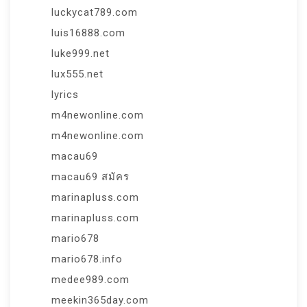
luckycat789.com
luis16888.com
luke999.net
lux555.net
lyrics
m4newonline.com
m4newonline.com
macau69
macau69 สมัคร
marinapluss.com
marinapluss.com
mario678
mario678.info
medee989.com
meekin365day.com