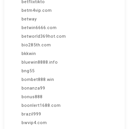
betflixtikto
betm4vip.com
betway
betwin6666.com
betworld369hot.com
bio285th.com
bkkwin
bluewin8888.info
bng55
bombet888.win
bonanza99
bonus888
boonlert1688.com
brazil999
bwvip4.com