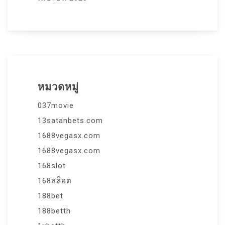
หมวดหมู่
037movie
13satanbets.com
1688vegasx.com
1688vegasx.com
168slot
168สล็อต
188bet
188betth