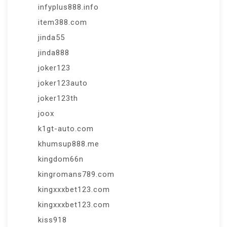
infyplus888.info
item388.com
jinda55
jinda888
joker123
joker123auto
joker123th
joox
k1gt-auto.com
khumsup888.me
kingdom66n
kingromans789.com
kingxxxbet123.com
kingxxxbet123.com
kiss918