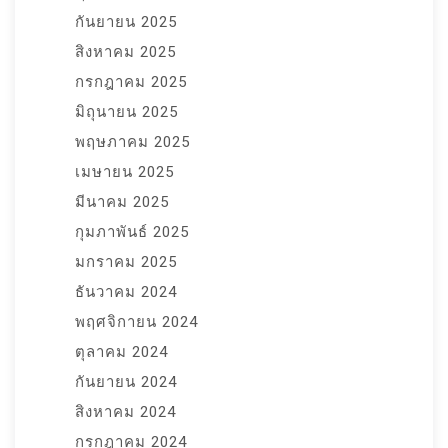
กันยายน 2025
สิงหาคม 2025
กรกฎาคม 2025
มิถุนายน 2025
พฤษภาคม 2025
เมษายน 2025
มีนาคม 2025
กุมภาพันธ์ 2025
มกราคม 2025
ธันวาคม 2024
พฤศจิกายน 2024
ตุลาคม 2024
กันยายน 2024
สิงหาคม 2024
กรกฎาคม 2024