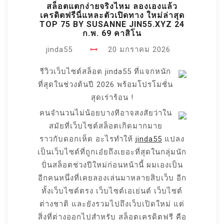
สล็อตแตกง่ายจริงไหม ลองเองแล้ว
เครดิตฟรีนี่แหละตัวเปิดทาง ใหม่ล่าสุด
TOP 75 BY SUSANNE JIN55.XYZ 24
ก.พ. 69 คาสิโน
jinda55
20 มกราคม 2026
รีวิวเว็บไซต์สล็อต jinda55 ที่แจกหนัก
ที่สุดในช่วงต้นปี 2026 พร้อมโปรโมชั่น
สุดเร่าร้อน !
คนจำนวนไม่น้อยบางทีอาจสงสัยว่าใน
สมัยที่เว็บไซต์สล็อตเกิดมากมาย
ราวกับดอกเห็ด อะไรทำให้
jinda55
แปลง
เป็นเว็บไซต์ที่ถูกเอ๋ยถึงเยอะที่สุดในกลุ่มนัก
ปั่นสล็อตช่วงปีใหม่ก่อนหน้านี้ ผมเองเป็น
อีกคนหนึ่งที่เคยลองเล่นมาหลายสิบเว็บ อีก
ทั้งเว็บไซต์ตรง เว็บไซต์เอเย่นต์ เว็บไซต์
ต่างชาติ และยังรวมไปถึงเว็บเปิดใหม่ แต่
สิ่งที่ต่างออกไปสำหรับ สล็อตเครดิตฟรี คือ