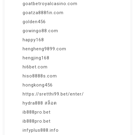
goatbetroyalcasino.com
goatza888fin.com
golden456
gowingo88.com
happy168
hengheng9899.com
hengjing168
hi6bet.com
hiso8888s.com
hongkong456
https://sretthi99.bet/enter/
hydra888 สล็อต
ib888pro.bet
ib888pro.bet
infyplus888.info