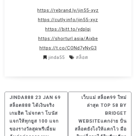
https://rebrand.ly/jin55-xyz
https://cutly.info/jin55-xyz
https://bitt.to/ydplqi
https://shorturl.asia/Aixbe
https://t.co/CONd7yNvG3
jinda55
สล็อต
แนะแนว
JINDA888 23 JAN 69
เว็บแม่ สล็อต99 ใหม่
เรื่อง
สล็อต888 ได้เงินจริง
ล่าสุด TOP 58 BY
เกมฮิต ไม่จกตา โบนัส
BRIDGET
แจกให้ทุกยูส 100 แจก
WEBSITEแตกง่าย ปั่น
ของรางวัลสุดพรีเมี่ยม
สล็อตยังไงให้แตกไว มือ