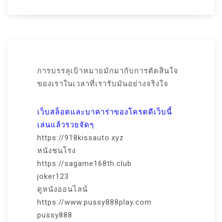
การบรรลุเป้าหมายมักมากับการตัดสินใจ
ของเราในเวลาที่เรารับมันอย่างจริงใจ
เว็บสล็อตและบาคาร่าของโครตดีเว็บนี้
เล่นแล้วรวยจัดๆ
https://918kissauto.xyz
หนังชนโรง
https://sagame168th.club
joker123
ดูหนังออนไลน์
https://www.pussy888play.com
pussy888