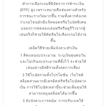
ทำการเลือกเกมที่มีอัตราการชำระเงิน
(RTP) สูง เพราะหมายคือช่องทางสำหรับ
การชนะรางวัลมากขึ้น รวมทั้งควรสังเกต
ว่าเกมไหนมักมีแจ็คพอตหรือโบนัสพิเศษ
บ่อยๆการทดลองเล่นฟรีหรือดูรีวิวจากผู้
เล่นจริงก็ช่วยให้ตัดสินใจเลือกเกมได้ง่าย
ขึ้น
เคล็ดวิธีช่วยเพิ่มจังหวะทำเงิน
1.คิดแผนงบประมาณ: ระบุเงินทุนต่อวัน
และไม่เกินงบประมาณที่ตั้งไว้ จะช่วยให้
เล่นอย่างมีสติรวมทั้งลดการเสี่ยง
2.ใช้โบนัสรวมทั้งโปรโมชั่น: เว็บไซต์
สล็อตส่วนมากมีเครดิตฟรีหรือโบนัสฝาก
เงิน การใช้โบนัสเหล่านี้จะช่วยเพิ่มทุนให้
สามารถหมุนสล็อตได้มากขึ้น
3.จับจังหวะการพนัน: การปรับเบทให้