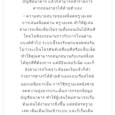
บัญชีธนาคาร แล้วก็สามารถทำรายการ
ฝากถอนง่ายๆได้ด้วยตัวเอง
• ความสบายสบายของสล็อตทรูวอเลท
การเล่นสล็อตผ่าน ทรูวอเลท ทำให้ผู้เล่น
สามารถเพิ่มเติมเงินรวมทั้งถอนเงินได้ทันที
โดยไม่ต้องรอนานราวกับการโอนผ่าน
แบงค์ทั่วไป ระบบนี้รองรับทุกแพลตฟอร์ม
ไม่ว่าจะเป็นโทรศัพท์เคลื่อนที่หรือแท็บเล็ต
ทำให้คุณสามารถสนุกสนานกับเกมสล็อต
ได้ทุกที่ที่ต้องการ แค่มีอินเทอร์เน็ต และก็
ยังสามารถวิเคราะห์ยอดเงินแล้วก็ทำ
รายการต่างๆได้ด้วยตัวเองแบบเรียลไทม์
นอกเหนือจากนั้น การใช้ทรูวอเลทยังช่วย
ลดความยุ่งยากประเด็นการกรอกข้อมูล
บัญชีธนาคาร ทำให้ผู้เล่นใหม่สามารถเริ่ม
ต้นเล่นได้ง่ายมากยิ่งขึ้น แค่สมัครทรูวอ
เลท เพิ่มเติมเงินเข้าระบบ และก็เริ่มเดิม