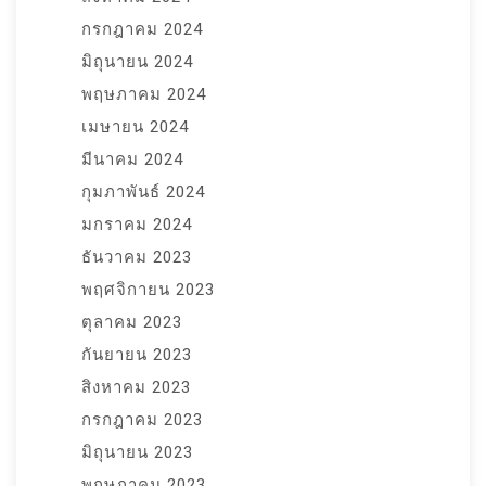
กรกฎาคม 2024
มิถุนายน 2024
พฤษภาคม 2024
เมษายน 2024
มีนาคม 2024
กุมภาพันธ์ 2024
มกราคม 2024
ธันวาคม 2023
พฤศจิกายน 2023
ตุลาคม 2023
กันยายน 2023
สิงหาคม 2023
กรกฎาคม 2023
มิถุนายน 2023
พฤษภาคม 2023