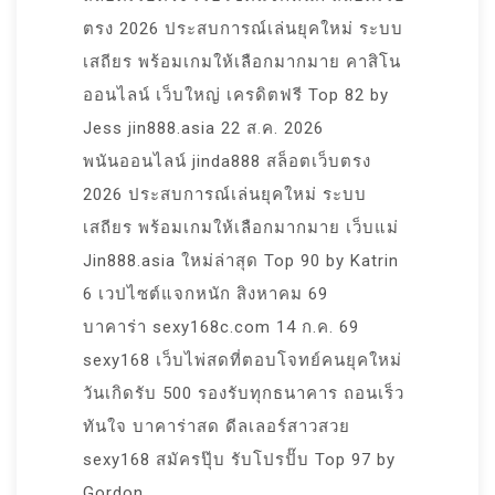
ตรง 2026 ประสบการณ์เล่นยุคใหม่ ระบบ
เสถียร พร้อมเกมให้เลือกมากมาย คาสิโน
ออนไลน์ เว็บใหญ่ เครดิตฟรี Top 82 by
Jess jin888.asia 22 ส.ค. 2026
พนันออนไลน์ jinda888 สล็อตเว็บตรง
2026 ประสบการณ์เล่นยุคใหม่ ระบบ
เสถียร พร้อมเกมให้เลือกมากมาย เว็บแม่
Jin888.asia ใหม่ล่าสุด Top 90 by Katrin
6 เวปไซต์แจกหนัก สิงหาคม 69
บาคาร่า sexy168c.com 14 ก.ค. 69
sexy168 เว็บไพ่สดที่ตอบโจทย์คนยุคใหม่
วันเกิดรับ 500 รองรับทุกธนาคาร ถอนเร็ว
ทันใจ บาคาร่าสด ดีลเลอร์สาวสวย
sexy168 สมัครปุ๊บ รับโปรปั๊บ Top 97 by
Gordon