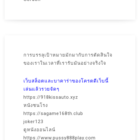
การบรรลุเป้าหมายมักมากับการตัดสินใจ
ของเราในเวลาที่เรารับมันอย่างจริงใจ
เว็บสล็อตและบาคาร่าของโครตดีเว็บนี้
เล่นแล้วรวยจัดๆ
https://918kissauto.xyz
หนังชนโรง
https://sagame168th.club
joker123
ดูหนังออนไลน์
https://www.pussy888play.com