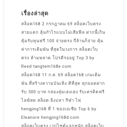
เรื่องล่าสุด
สล็อต168 2 กรกฎาคม 69 สล็อตเว็บตรง
สายแตก ลุ้นกำไรแบบไม่เสียฟีล ฝากนี้เกิน
คุ้มรับทุนฟรี 100 จ่ายตรง กี่ล้านก็จ่าย คุ้ม
ค่าการเดิมพัน ที่สุดในวงการ สล็อตเว็บ
ตรง ห้ามพลาด โปรดีรออยู่ Top 3 by
Reed tangtem168e.com
สล็อต168 11 ก.ค. 69 สล็อต168 เกมเดิม
พัน ที่สร้างความบันเทิง ดีที่สุด ทุกยอดฝาก
รับ 500 บาท กล่องสุ่มเฮงเฮง รับเครดิตฟรี
ไลฟ์สด สล็อต ยิงปลา กีฬา ไพ่
hengjing168 ที่ 1 ของเอเชีย Top 6 by
Eleanore hengjing168d.com
สล็อตเว็บตรง เวปไซต์แจกหนัก สล็อตเว็บ