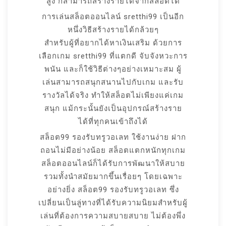
สูง ก็สามารถสร้างรายได้จากสล็อตได้
การเล่นสล็อตออนไลน์ sretthi99 เป็นอีก
หนึ่งวิธีสร้างรายได้กล้วยๆ
สำหรับผู้ที่อยากได้หาเงินเสริม ด้วยการ
เลือกเกม sretthi99 ที่แตกดี จับจังหวะการ
พนัน และก็ใช้วิธีต่างๆอย่างเหมาะสม ผู้
เล่นสามารถสนุกสนานไปกับเกม และรับ
รางวัลได้จริง ทำให้สล็อตไม่เพียงแค่เกม
สนุก แม้กระนั้นยังเป็นอุปกรณ์สร้างราย
ได้ที่ทุกคนเข้าถึงได้
สล็อต99 รองรับทรูวอเลท ใช้งานง่าย ฝาก
ถอนไม่มีอย่างน้อย สล็อตแตกหนักทุกเกม
สล็อตออนไลน์ก็ได้รับการพัฒนาให้สบาย
รวมทั้งนำสมัยมากขึ้นเรื่อยๆ โดยเฉพาะ
อย่างยิ่ง สล็อต99 รองรับทรูวอเลท ซึ่ง
เปลี่ยนเป็นลู่ทางที่ได้รับความนิยมสำหรับผู้
เล่นที่ต้องการความสบายสบาย ไม่ต้องพึ่ง