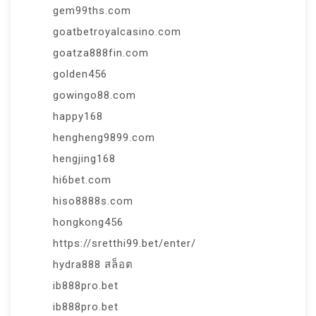
gem99ths.com
goatbetroyalcasino.com
goatza888fin.com
golden456
gowingo88.com
happy168
hengheng9899.com
hengjing168
hi6bet.com
hiso8888s.com
hongkong456
https://sretthi99.bet/enter/
hydra888 สล็อต
ib888pro.bet
ib888pro.bet