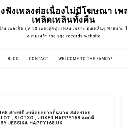
ฟังเพลงต่อเนื่องไม่มีโฆษณา เ
เพลิดเพลินทั้งคืน
ื่อง เพลงฮิต ยุค 90 เพลงลูกทุ่ง เพลง เพราะ ฟังเพลินๆ ฟังสบา
ความเศร้า the sqe records website
BLOG
CONTACT
WELCOME TO THE FAMILY!
68 สายฟรี งบน้อยอยากปั่นนาน สมัครเลย
 PGSLOT , SLOTXO , JOKER HAPPY168 แตกดี
0 BY JESSIKA HAPPY168.UK