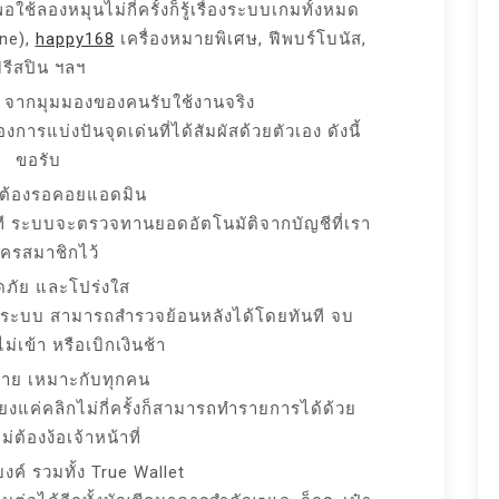
ใช้ลองหมุนไม่กี่ครั้งก็รู้เรื่องระบบเกมทั้งหมด
ine),
happy168
เครื่องหมายพิเศษ, ฟีพบร์โบนัส,
รีสปิน ฯลฯ
? จากมุมมองของคนรับใช้งานจริง
การแบ่งปันจุดเด่นที่ได้สัมผัสด้วยตัวเอง ดังนี้
ขอรับ
ม่ต้องรอคอยแอดมิน
าที ระบบจะตรวจทานยอดอัตโนมัติจากบัญชีที่เรา
ัครสมาชิกไว้
ดภัย และโปร่งใส
ในระบบ สามารถสำรวจย้อนหลังได้โดยทันที จบ
่เข้า หรือเบิกเงินช้า
ง่าย เหมาะกับทุกคน
เพียงแค่คลิกไม่กี่ครั้งก็สามารถทำรายการได้ด้วย
่ต้องง้อเจ้าหน้าที่
งค์ รวมทั้ง True Wallet