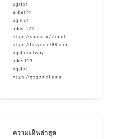
pgslot
allbet24
pg slot
joker 123
https://samurai777.net
https://tokyoslot88.com
pgslotbetway
joker123
pgslot
https://gogoslot.asia
ความเห็นล่าสุด