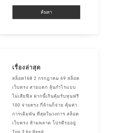
เรื่องล่าสุด
สล็อต168 2 กรกฎาคม 69 สล็อต
เว็บตรง สายแตก ลุ้นกำไรแบบ
ไม่เสียฟีล ฝากนี้เกินคุ้มรับทุนฟรี
100 จ่ายตรง กี่ล้านก็จ่าย คุ้มค่า
การเดิมพัน ที่สุดในวงการ สล็อต
เว็บตรง ห้ามพลาด โปรดีรออยู่
Top 3 by Reed