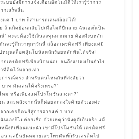
มระบบยังมีการแจ้งเตือนอัตโนมัติให้เรารู้ว่าการ
ากเสร็จสิ้น
ียงแต่ 1 บาท ก็สามารถเล่นสล็อตได้!
้าเกิดย้อนกลับไปเมื่อไม่กี่ปีกลาย ฉันเองก็เป็น
ลน์” คงจะต้องใช้เงินลงทุนมากมาย ต้องมีงบหลัก
ดกันจะรู้สึกว่าทุกๆวันนี้ สล็อตเครดิตฟรี เพียงแค่มี
ปหมุนสล็อตลุ้นโบนัสหลักร้อยหลักพันได้จริง!
่มต้นจากเครดิตฟรีเพียงนิดหน่อย จนถึงแปลงเป็นกำไร
่าที่คิดไว้หลายเท่า
บการณ์ตรง สำหรับคนไหนกันที่สงสัยว่า
 1 บาท มันเล่นได้จริงเหรอ?”
งไหม หรือเพียงแค่โปรโมชั่นลวงตา?”
น และหลังจากนั้นก็ค่อยตกลงใจด้วยตัวเองค่ะ
ากเครดิตฟรีสู่การฝากแค่ 1 บาท
ันเองก็ไม่ค่อยเชื่อ ด้วยเหตุว่าฟังดูดีเกินจริง แม้
นึ่งที่เพื่อนแนะนำ เขามีโปรโมชั่นให้ เครดิตฟรี
่อน แค่ยืนยันหมายเลขโทรศัพท์ก็รับเครดิตไป