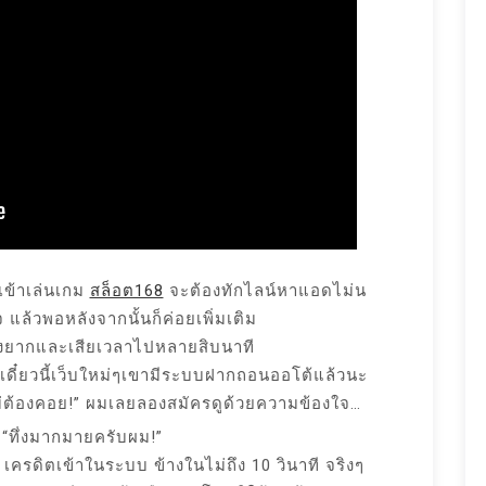
นเข้าเล่นเกม
สล็อต168
จะต้องทักไลน์หาแอดไม่น
แล้วพอหลังจากนั้นก็ค่อยเพิ่มเติม
ยุ่งยากและเสียเวลาไปหลายสิบนาที
“เดี๋ยวนี้เว็บใหม่ๆเขามีระบบฝากถอนออโต้แล้วนะ
ไม่ต้องคอย!” ผมเลยลองสมัครดูด้วยความข้องใจ…
น “ทึ่งมากมายครับผม!”
รดิตเข้าในระบบ ข้างในไม่ถึง 10 วินาที จริงๆ