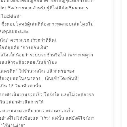
ต่อได้อีกทั้งบัญชีธนาคารสำคัญๆและก็กระเป๋า
et ซึ่งสบายมากสำหรับผู้ที่ไม่มีบัญชีธนาคาร
.ไม่มีขั้นต่ำ
ท ซึ่งตอบโจทย์ผู้เล่นที่ต้องการทดสอบเล่นโดยไม่
งลงทุนเยอะแยะ
งิน” คราวแรก เร็วกว่าที่คิด!
งใจที่สุดคือ “การถอนเงิน”
ลใจเล็กน้อยว่าระบบจะช้าหรือไม่ เพราะเหตุว่า
อนแล้วจะต้องคอยเป็นชั่วโมง
นเครดิต” ใส่จำนวนเงิน แล้วกดรับรอง
ครื่องดูยอดในธนาคาร… เงินเข้าโดยทันที!
กิน 15 วินาที เท่านั้น
ที่ระบบดำเนินงานรวดเร็ว โปร่งใส และไม่จะต้องรอ
นแน่มาดำเนินการให้
ู้เล่น ความสะดวกที่มากกว่าความรวดเร็ว
ย่างงี้ไม่ได้เพียงแค่ “เร็ว” แค่นั้น แต่ยังดีไซน์มา
 “ใช้งานง่าย”