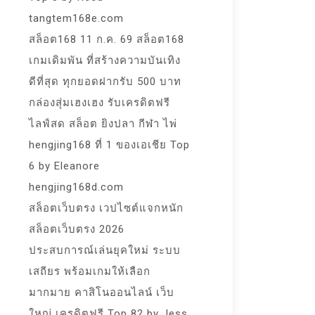
tangtem168e.com
สล็อต168 11 ก.ค. 69 สล็อต168
เกมเดิมพัน ที่สร้างความบันเทิง
ดีที่สุด ทุกยอดฝากรับ 500 บาท
กล่องสุ่มเฮงเฮง รับเครดิตฟรี
ไลฟ์สด สล็อต ยิงปลา กีฬา ไพ่
hengjing168 ที่ 1 ของเอเชีย Top
6 by Eleanore
hengjing168d.com
สล็อตเว็บตรง เวปไซต์แจกหนัก
สล็อตเว็บตรง 2026
ประสบการณ์เล่นยุคใหม่ ระบบ
เสถียร พร้อมเกมให้เลือก
มากมาย คาสิโนออนไลน์ เว็บ
ใหญ่ เครดิตฟรี Top 82 by Jess