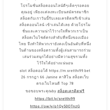
โปรโมชั่นสล็อตออนไลน์ดีๆเด็ดๆรอคอย
คุณอยู่ เพียงแต่ลงทะเบียนสมัครสมาชิก
สล็อตกับเราวันนี้รับเลยเครดิตฟรีเข้าเล่น
สล็อตออนไลน์ เข้าเล่นได้เลย ด้วยโปรโม
ชั่นและความน่าไว้วางใจที่พวกเราเป็น
สล็อตเว็บไซต์ตรงลำดับที่หนึ่งของเมือง
ไทย จึงทำให้พวกเรายังคงเป็นอันดับที่หนึ่ง
ในด้านของสล็อตรวมทั้งผู้เล่นสามารถร่วม
เล่นร่วมสนุกได้อย่างมีความสุขรวมทั้ง
ไว้ใจได้อย่างแน่นอน
slot สล็อตออโต้ https://m.sretthi99.bet
26 กรกฎา 66 Janine คาสิโน สล็อตเว็บ
ตรงเว็บไหนดี Top 78
ขอขอบพระคุณby
สล็อตเครดิตฟรี
https://bit.ly/sretthi99
https://ow.ly/p1Qy50OTnzG