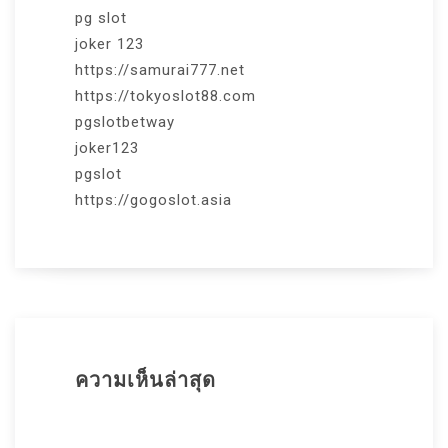
pg slot
joker 123
https://samurai777.net
https://tokyoslot88.com
pgslotbetway
joker123
pgslot
https://gogoslot.asia
ความเห็นล่าสุด