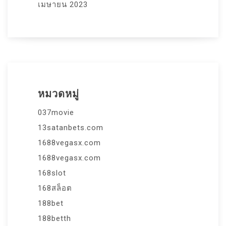
เมษายน 2023
หมวดหมู่
037movie
13satanbets.com
1688vegasx.com
1688vegasx.com
168slot
168สล็อต
188bet
188betth