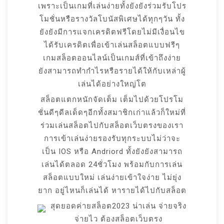
เพราะเป็นเกมที่เล่นง่ายทั้งยังยังร่วมรับโปร
โมชั่นหรือรางวัลโบนัสพิเศษได้ทุกๆวัน ทั้ง
ยังยังมีการแจกเครดิตฟรีโดยไม่มีเงื่อนไข
ได้รับเครดิตเพื่อเข้าเล่นสล็อตแบบฟรีๆ
เกมสล็อตออนไลน์เป็นเกมส์ที่เข้าถึงง่าย
ยังสามารถทำกำไรหรือรายได้ให้กับเหล่าผู้
เล่นได้อย่างใหญ่โต
สล็อตแตกหนักจัดเต็ม เต็มไปด้วยโปรโม
ชั่นดีๆดีลเด็ดๆอีกทั้งสมาชิกเก่าแล้วก็ใหม่ที่
ร่วมเล่นสล็อตไปกับสล็อตเว็บตรงของเรา
การเข้าเล่นง่ายรองรับทุกระบบไม่ว่าจะ
เป็น IOS หรือ Andriord ทั้งยังยังสามารถ
เล่นได้ตลอด 24ชั่วโมง พร้อมกับการเล่น
สล็อตแบบใหม่ เล่นง่ายเข้าใจง่าย ไม่ยุ่ง
ยาก อยู่ไหนก็เล่นได้ หารายได้ไปกับสล็อต
สุดยอดค่ายสล็อต2023 น่าเล่น จ่ายจริง
จ่ายไว ต้องสล็อตเว็บตรง