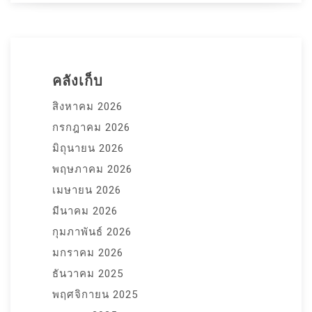
คลังเก็บ
สิงหาคม 2026
กรกฎาคม 2026
มิถุนายน 2026
พฤษภาคม 2026
เมษายน 2026
มีนาคม 2026
กุมภาพันธ์ 2026
มกราคม 2026
ธันวาคม 2025
พฤศจิกายน 2025