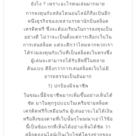
ยังไง ? เพราะอะไรคนเล่นมากมาย
การลงทุนกับสล้อโคนอนไลน์ก็ถือเป้นอีก
หนึ่งธุรกิจของเหล่าบรรดานักปั่นสล็อต
เครดิตฟรี ซึ่งจะต้องเรียนในการลงทุนเป็น
อย่างดี ไม่ว่าจะเป็นตั้งแต่การเลือกเว็บใน
การเล่นสล็อต แต่จะดีกว่าไหมหากพวกเรา
ได้ร่วมลงทุนกับเว็บที่เป็นสล็อตเว็บตรงซึ่ง
ผู้เล่นจะสามารถได้รับสิทธิ์ในหลาย
ต้นแบบ ดียิ่งกว่าการเล่นสล็อตเว็บไม่มี
อารยธรรมเป็นอันมาก
1) ปกป้องมิจฉาชีพ
ในขณะนี้มิจฉาชีพมากเพิ่มขึ้นอย่างเห็นได้
ชัด มาในทุกรูปแบบในเครือข่ายสล็อต
เครดิตฟรีก็เหมือนกัน ผู้เล่นอาจะไม่ได้เงิน
หรือสิ่งของตามที่เว็บนั้นๆโฆษณาเอาไว้ข้อ
นี้เป็นข้อแรกที่เห็นได้อย่างเห็นได้ชัด ว่า
สล็อตออนไลน์เป็นเว็บไซต์โครงข่ายของ