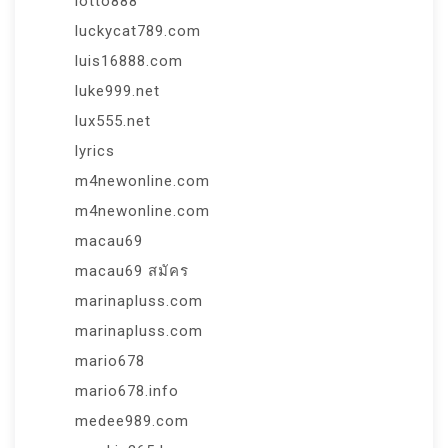
lotto888
luckycat789.com
luis16888.com
luke999.net
lux555.net
lyrics
m4newonline.com
m4newonline.com
macau69
macau69 สมัคร
marinapluss.com
marinapluss.com
mario678
mario678.info
medee989.com