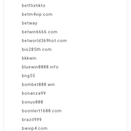
betflixtikto
betm4vip.com
betway
betwin6666.com
betworld369hot.com
bio285th.com
bkkwin
bluewin8888.info
bng55
bombet888.win
bonanza99
bonus888
boonlert1688.com
brazil999
bwvip4.com