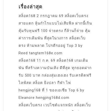
เรื่องล่าสุด
สล็อต168 2 กรกฎาคม 69 สล็อตเว็บตรง
สายแตก ลุ้นกำไรแบบไม่เสียฟีล ฝากนี้เกิน
คุ้มรับทุนฟรี 100 จ่ายตรง กี่ล้านก็จ่าย คุ้ม
ค่าการเดิมพัน ที่สุดในวงการ สล็อตเว็บ
ตรง ห้ามพลาด โปรดีรออยู่ Top 3 by
Reed tangtem168e.com
สล็อต168 11 ก.ค. 69 สล็อต168 เกมเดิม
พัน ที่สร้างความบันเทิง ดีที่สุด ทุกยอดฝาก
รับ 500 บาท กล่องสุ่มเฮงเฮง รับเครดิตฟรี
ไลฟ์สด สล็อต ยิงปลา กีฬา ไพ่
hengjing168 ที่ 1 ของเอเชีย Top 6 by
Eleanore hengjing168d.com
สล็อตเว็บตรง เวปไซต์แจกหนัก สล็อตเว็บ