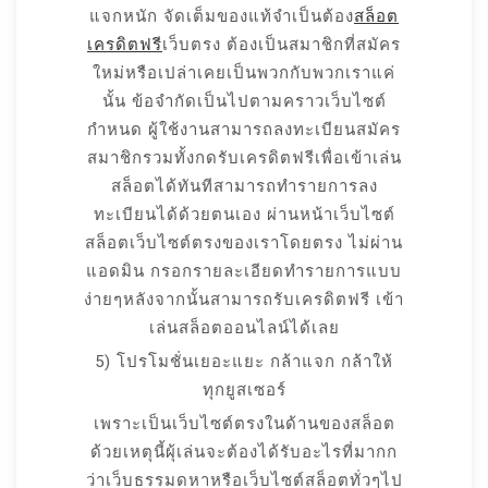
แจกหนัก จัดเต็มของแท้จำเป็นต้อง
สล็อต
เครดิตฟรี
เว็บตรง ต้องเป็นสมาชิกที่สมัคร
ใหม่หรือเปล่าเคยเป็นพวกกับพวกเราแค่
นั้น ข้อจำกัดเป็นไปตามคราวเว็บไซต์
กำหนด ผู้ใช้งานสามารถลงทะเบียนสมัคร
สมาชิกรวมทั้งกดรับเครดิตฟรีเพื่อเข้าเล่น
สล็อตได้ทันทีสามารถทำรายการลง
ทะเบียนได้ด้วยตนเอง ผ่านหน้าเว็บไซต์
สล็อตเว็บไซต์ตรงของเราโดยตรง ไม่ผ่าน
แอดมิน กรอกรายละเอียดทำรายการแบบ
ง่ายๆหลังจากนั้นสามารถรับเครดิตฟรี เข้า
เล่นสล็อตออนไลน์ได้เลย
5) โปรโมชั่นเยอะแยะ กล้าแจก กล้าให้
ทุกยูสเซอร์
เพราะเป็นเว็บไซต์ตรงในด้านของสล็อต
ด้วยเหตุนี้ผุ้เล่นจะต้องได้รับอะไรที่มากก
ว่าเว็บธรรมดหาหรือเว็บไซต์สล็อตทั่วๆไป