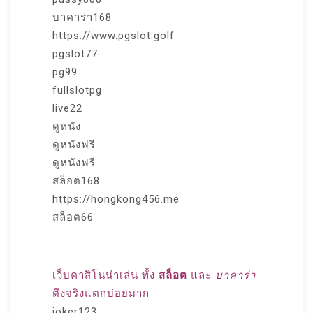
บาคาร่า168
https://www.pgslot.golf
pgslot77
pg99
fullslotpg
live22
ดูหนัง
ดูหนังฟรี
ดูหนังฟรี
สล็อต168
https://hongkong456.me
สล็อต66
เว็บคาสิโนน่าเล่น ทั้ง
สล็อต
และ
บาคาร่า
ตึงจริงแตกบ่อยมาก
joker123