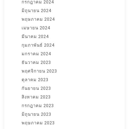
กรกฎาคม 2024
มิถุนายน 2024
พฤษภาคม 2024
เมษายน 2024
มีนาคม 2024
กุมภาพันธ์ 2024
มกราคม 2024
ธันวาคม 2023
พฤศจิกายน 2023
ตุลาคม 2023
กันยายน 2023
สิงหาคม 2023
กรกฎาคม 2023
มิถุนายน 2023
พฤษภาคม 2023