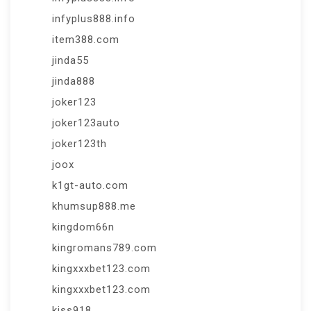
infyplus888.info
item388.com
jinda55
jinda888
joker123
joker123auto
joker123th
joox
k1gt-auto.com
khumsup888.me
kingdom66n
kingromans789.com
kingxxxbet123.com
kingxxxbet123.com
kiss918