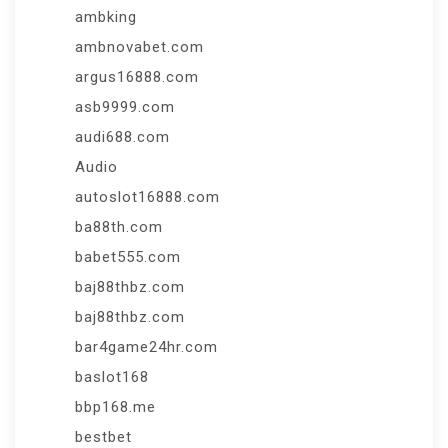
ambking
ambnovabet.com
argus16888.com
asb9999.com
audi688.com
Audio
autoslot16888.com
ba88th.com
babet555.com
baj88thbz.com
baj88thbz.com
bar4game24hr.com
baslot168
bbp168.me
bestbet