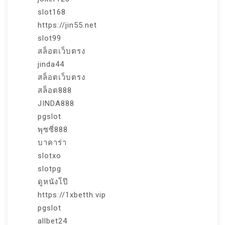
slot168
https://jin55.net
slot99
สล็อตเว็บตรง
jinda44
สล็อตเว็บตรง
สล็อต888
JINDA888
pgslot
พุซซี่888
บาคาร่า
slotxo
slotpg
ดูหนังโป๊
https://1xbetth.vip
pgslot
allbet24